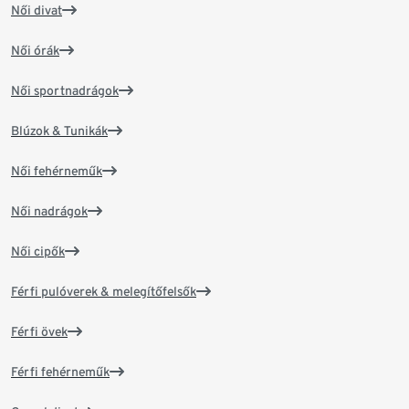
Női divat
Női órák
Női sportnadrágok
Blúzok & Tunikák
Női fehérneműk
Női nadrágok
Női cipők
Férfi pulóverek & melegítőfelsők
Férfi övek
Férfi fehérneműk