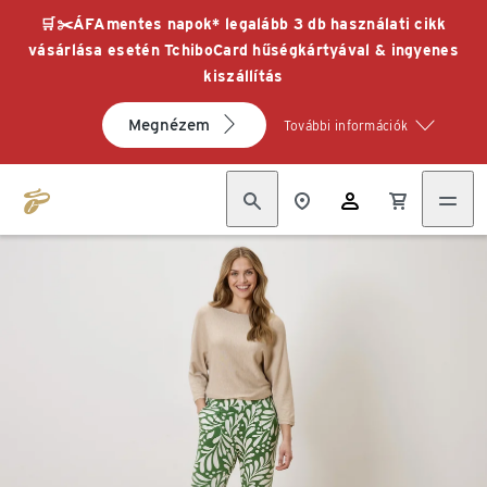
🛒✂️ÁFAmentes napok* legalább 3 db használati cikk
vásárlása esetén TchiboCard hűségkártyával & ingyenes
kiszállítás
Megnézem
További információk