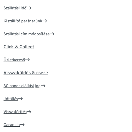
Szállítási idő
Kiszállító partnerünk
Szállítási cím módosítása
Click & Collect
Üzletkereső
Visszaküldés & csere
30 napos elállási jog
Jótállás
Visszatérítés
Garancia