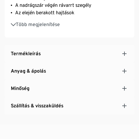
A nadrágszár végén rávarrt szegély
Az elején berakott hajtások
Elasztánnal: formatartó, tökéletesen áll, rendkívül
Több megjelenítése
kényelmes viselet
Termékleírás
Anyag & ápolás
Minőség
Szállítás & visszaküldés