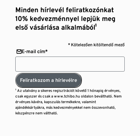
Minden hírlevél feliratkozónkat
10% kedvezménnyel lepjük meg
első vásárlása alkalmából¹
* Kötelezően kitöltendő mező
E-mail cím*
Feliratkozom a hírlevélre
¹ Az utalvány a sikeres regisztrációt követő 1 hónapig érvényes,
csak egyszer és csak a www.tchibo.hu oldalon beváltható. Nem
érvényes kávéra, kapszulás termékekre, valamint
ajándékkártyákra, más kedvezményekkel nem összevonható,
készpénzre nem váltható.