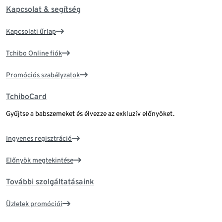
Kapcsolat & segítség
Kapcsolati űrlap
Tchibo Online fiók
Promóciós szabályzatok
TchiboCard
Gyűjtse a babszemeket és élvezze az exkluzív előnyöket.
Ingyenes regisztráció
Előnyök megtekintése
További szolgáltatásaink
Üzletek promóciói