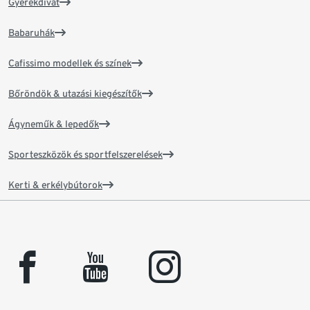
Gyerekdivat
Babaruhák
Cafissimo modellek és színek
Bőröndök & utazási kiegészítők
Ágyneműk & lepedők
Sporteszközök és sportfelszerelések
Kerti & erkélybútorok
facebook
youtube
instagram