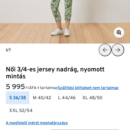
1/7
Női 3/4-es jersey nadrág, nyomott
mintás
5 995
ÁFA-t tartalmaz
Szállítási költséget nem tartalmaz
Ft
S 36/38
M 40/42
L 44/46
XL 48/50
XXL 52/54
A megfelelő méret meghatározása