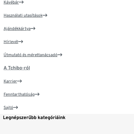
Kávébár
Használati utasítások
Ajándékkártya
Hírlevél
Útmutató és mérettanácsadó
A Tchibo-ról
Karrier
Fenntarthatóság
Sajtó
Legnépszerűbb kategóriáink