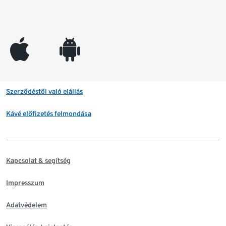
appleinc
android
Szerződéstől való elállás
Kávé előfizetés felmondása
Kapcsolat & segítség
Impresszum
Adatvédelem