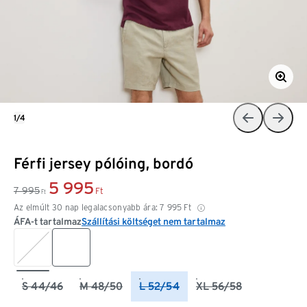
1/4
Férfi jersey pólóing, bordó
5 995
7 995
Ft
Ft
Az elmúlt 30 nap legalacsonyabb ára:
7 995
Ft
ÁFA-t tartalmaz
Szállítási költséget nem tartalmaz
S 44/46
M 48/50
L 52/54
XL 56/58