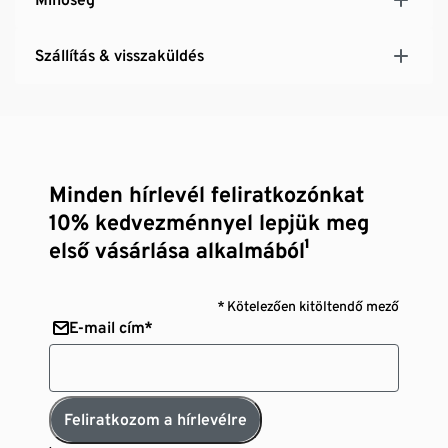
Szállítás & visszaküldés
Minden hírlevél feliratkozónkat
10% kedvezménnyel lepjük meg
első vásárlása alkalmából¹
* Kötelezően kitöltendő mező
E-mail cím*
Feliratkozom a hírlevélre