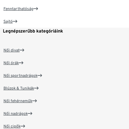
Fenntarthatóság
Sajtó
Legnépszerűbb kategóriáink
Női divat
Női órák
Női sportnadrágok
Blúzok & Tunikák
Női fehérneműk
Női nadrágok
Női cipők