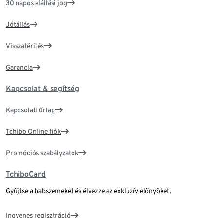
30 napos elállási jog
Jótállás
Visszatérítés
Garancia
Kapcsolat & segítség
Kapcsolati űrlap
Tchibo Online fiók
Promóciós szabályzatok
TchiboCard
Gyűjtse a babszemeket és élvezze az exkluzív előnyöket.
Ingyenes regisztráció