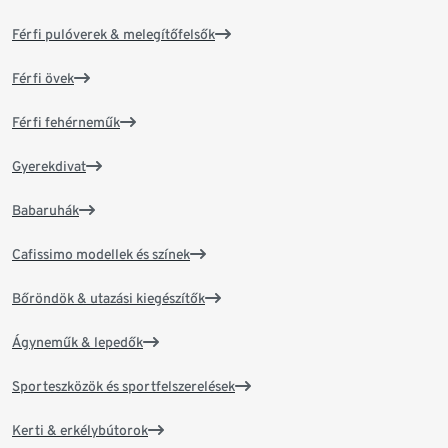
Férfi pulóverek & melegítőfelsők
Férfi övek
Férfi fehérneműk
Gyerekdivat
Babaruhák
Cafissimo modellek és színek
Bőröndök & utazási kiegészítők
Ágyneműk & lepedők
Sporteszközök és sportfelszerelések
Kerti & erkélybútorok