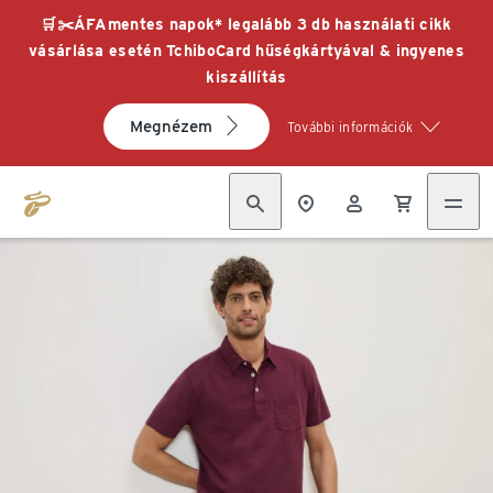
🛒✂️ÁFAmentes napok* legalább 3 db használati cikk
vásárlása esetén TchiboCard hűségkártyával & ingyenes
kiszállítás
Megnézem
További információk