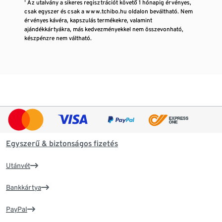
¹ Az utalvány a sikeres regisztrációt követő 1 hónapig érvényes,
csak egyszer és csak a www.tchibo.hu oldalon beváltható. Nem
érvényes kávéra, kapszulás termékekre, valamint
ajándékkártyákra, más kedvezményekkel nem összevonható,
készpénzre nem váltható.
Egyszerű & biztonságos fizetés
Utánvét
Bankkártya
PayPal