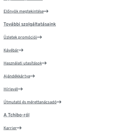
Előnyök megtekintése
További szolgáltatásaink
Üzletek promóciói
Kávébár
Használati utasítások
Ajándékkártya
Hírlevél
Útmutató és mérettanácsadó
A Tchibo-ról
Karrier