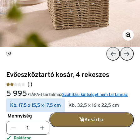
1/3
Evőeszköztartó kosár, 4 rekeszes
(1)
5 995
ÁFA-t tartalmaz
Szállítási költséget nem tartalmaz
Ft
Kb. 17,5 x 15,5 x 17,5 cm
Kb. 32,5 x 16 x 22,5 cm
Mennyiség
Kosárba
Raktáron