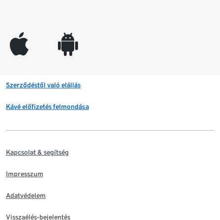
appleinc
android
Szerződéstől való elállás
Kávé előfizetés felmondása
Kapcsolat & segítség
Impresszum
Adatvédelem
Visszaélés-bejelentés