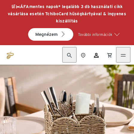
🛒✂️ÁFAmentes napok* legalább 3 db használati cikk
vásárlása esetén TchiboCard hűségkártyával & ingyenes
kiszállítás
Megnézem
További információk