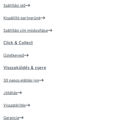
Szállítási idő
Kiszállító partnerünk
Szállítási cím módosítása
Click & Collect
Üzletkereső
Visszaküldés & csere
30 napos elállási jog
Jótállás
Visszatérítés
Garancia