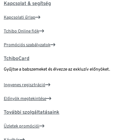
Kapcsolat & segítség
Kapcsolati űrlap
Tchibo Online fiók
Promóciós szabályzatok
TchiboCard
Gyűjtse a babszemeket és élvezze az exkluzív előnyöket.
Ingyenes regisztráció
Előnyök megtekintése
További szolgáltatásaink
Üzletek promóciói
Kávébár