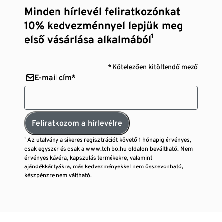
Minden hírlevél feliratkozónkat
10% kedvezménnyel lepjük meg
első vásárlása alkalmából¹
* Kötelezően kitöltendő mező
E-mail cím*
Feliratkozom a hírlevélre
¹ Az utalvány a sikeres regisztrációt követő 1 hónapig érvényes,
csak egyszer és csak a www.tchibo.hu oldalon beváltható. Nem
érvényes kávéra, kapszulás termékekre, valamint
ajándékkártyákra, más kedvezményekkel nem összevonható,
készpénzre nem váltható.