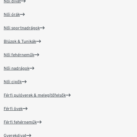
Női divat
Női órák
Női sportnadrágok
Blúzok & Tunikák
Női fehérneműk
Női nadrágok
Női cipők
Férfi pulóverek & melegítőfelsők
Férfi övek
Férfi fehérneműk
Gyerekdivat