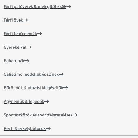
Férfi pulóverek & melegítőfelsők
Férfi övek
Férfi fehérneműk
Gyerekdivat
Babaruhák
Cafissimo modellek és színek
Bőröndök & utazási kiegészítők
Ágyneműk & lepedők
Sporteszközök és sportfelszerelések
Kerti & erkélybútorok