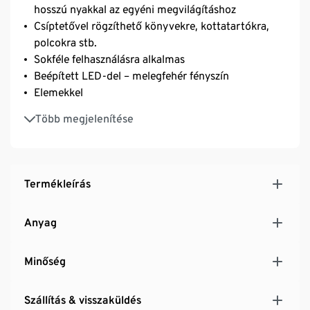
hosszú nyakkal az egyéni megvilágításhoz
Csíptetővel rögzíthető könyvekre, kottatartókra,
polcokra stb.
Sokféle felhasználásra alkalmas
Beépített LED-del – melegfehér fényszín
Elemekkel
Be-/kikapcsolóval
Több megjelenítése
Termékleírás
Anyag
Minőség
Szállítás & visszaküldés