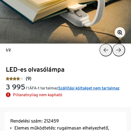
1/2
LED-es olvasólámpa
(9)
3 995
ÁFA-t tartalmaz
Szállítási költséget nem tartalmaz
Ft
Pillanatnyilag nem kapható
Rendelési szám: 212459
Elemes működtetés: rugalmasan elhelyezhető,