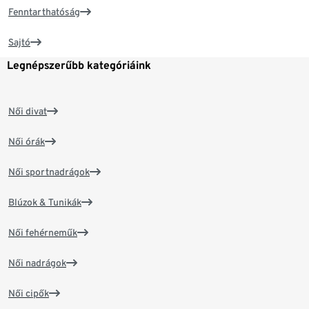
Fenntarthatóság
Sajtó
Legnépszerűbb kategóriáink
Női divat
Női órák
Női sportnadrágok
Blúzok & Tunikák
Női fehérneműk
Női nadrágok
Női cipők