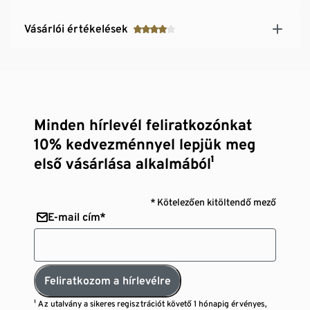
Vásárlói értékelések
Minden hírlevél feliratkozónkat
10% kedvezménnyel lepjük meg
első vásárlása alkalmából¹
* Kötelezően kitöltendő mező
E-mail cím*
Feliratkozom a hírlevélre
¹ Az utalvány a sikeres regisztrációt követő 1 hónapig érvényes,