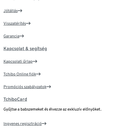
Jótállás
Visszatérítés
Garancia
Kapcsolat & segítség
Kapcsolati űrlap
Tchibo Online fiók
Promóciós szabályzatok
TchiboCard
Gyűjtse a babszemeket és élvezze az exkluzív előnyöket.
Ingyenes regisztráció