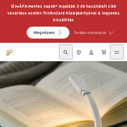
🛒✂️ÁFAmentes napok* legalább 3 db használati cikk
vásárlása esetén TchiboCard hűségkártyával & ingyenes
kiszállítás
Megnézem
További információk