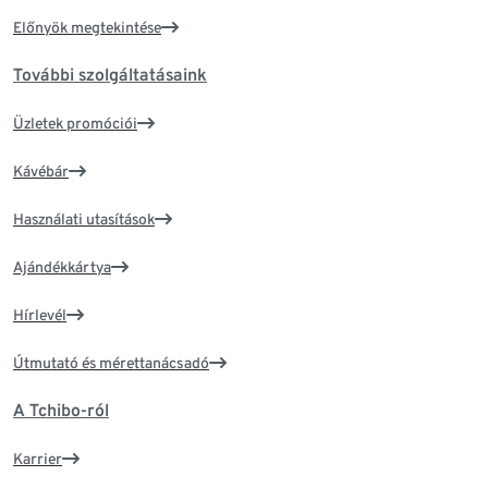
Előnyök megtekintése
További szolgáltatásaink
Üzletek promóciói
Kávébár
Használati utasítások
Ajándékkártya
Hírlevél
Útmutató és mérettanácsadó
A Tchibo-ról
Karrier