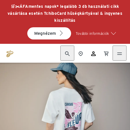
🛒✂️ÁFAmentes napok* legalább 3 db használati cikk
vásárlása esetén TchiboCard hűségkártyával & ingyenes
kiszállítás
Megnézem
További információk