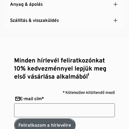
Anyag & ápolás
Szállítás & visszaküldés
Minden hírlevél feliratkozónkat
10% kedvezménnyel lepjük meg
első vásárlása alkalmából¹
* Kötelezően kitöltendő mező
E-mail cím*
Feliratkozom a hírlevélre