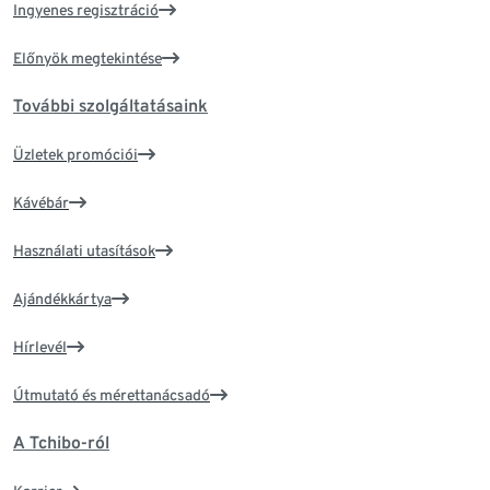
Ingyenes regisztráció
Előnyök megtekintése
További szolgáltatásaink
Üzletek promóciói
Kávébár
Használati utasítások
Ajándékkártya
Hírlevél
Útmutató és mérettanácsadó
A Tchibo-ról