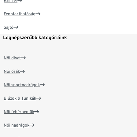
Karrier
Fenntarthatóság
Sajtó
Legnépszerűbb kategóriáink
Női divat
Női órák
Női sportnadrágok
Blúzok & Tunikák
Női fehérneműk
Női nadrágok