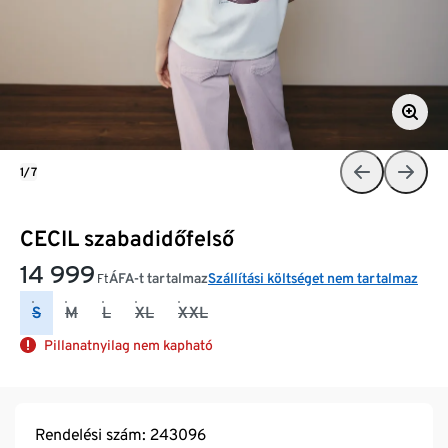
1/7
CECIL szabadidőfelső
14 999
ÁFA-t tartalmaz
Szállítási költséget nem tartalmaz
Ft
S
M
L
XL
XXL
Pillanatnyilag nem kapható
Rendelési szám: 243096