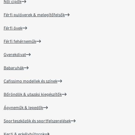
Női cipők
Férfi pulóverek & melegítőfelsők
Férfi övek
Férfi fehérneműk
Gyerekdivat
Babaruhák
Cafissimo modellek és színek
Bőröndök & utazási kiegészítők
Ágyneműk & lepedők
Sporteszközök és sportfelszerelések
Kerti & erkélybútorok