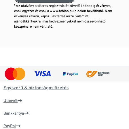
¹ Az utalvány a sikeres regisztrációt követő 1 hónapig érvényes,
csak egyszer és csak a www.tchibo.hu oldalon beváltható. Nem
érvényes kávéra, kapszulás termékekre, valamint
ajándékkártyákra, más kedvezményekkel nem összevonható,
készpénzre nem váltható.
Egyszerű & biztonságos fizetés
Utánvét
Bankkártya
PayPal