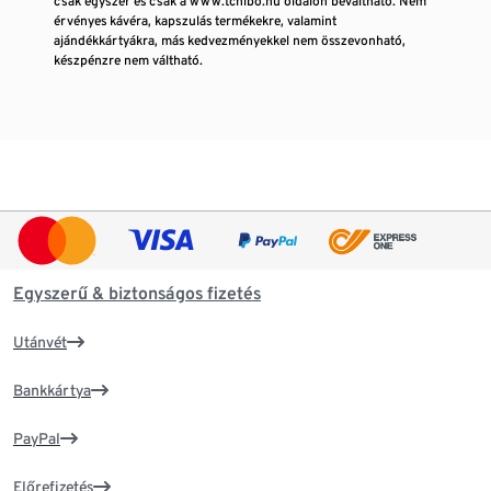
csak egyszer és csak a www.tchibo.hu oldalon beváltható. Nem
érvényes kávéra, kapszulás termékekre, valamint
ajándékkártyákra, más kedvezményekkel nem összevonható,
készpénzre nem váltható.
Egyszerű & biztonságos fizetés
Utánvét
Bankkártya
PayPal
Előrefizetés