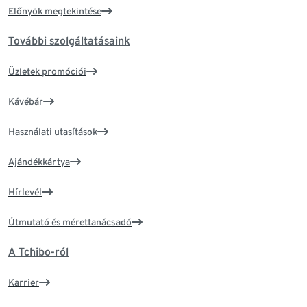
Előnyök megtekintése
További szolgáltatásaink
Üzletek promóciói
Kávébár
Használati utasítások
Ajándékkártya
Hírlevél
Útmutató és mérettanácsadó
A Tchibo-ról
Karrier