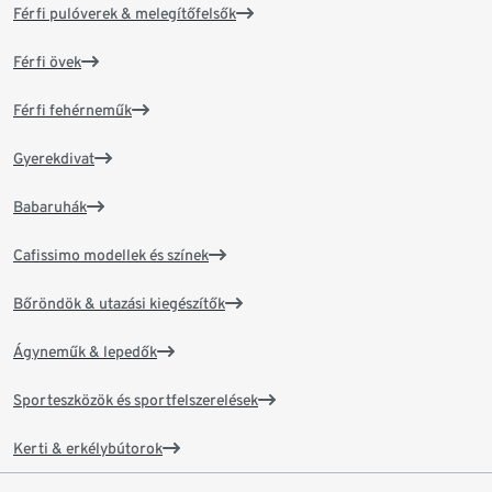
Férfi pulóverek & melegítőfelsők
Férfi övek
Férfi fehérneműk
Gyerekdivat
Babaruhák
Cafissimo modellek és színek
Bőröndök & utazási kiegészítők
Ágyneműk & lepedők
Sporteszközök és sportfelszerelések
Kerti & erkélybútorok