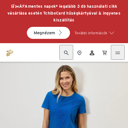
🛒✂️ÁFAmentes napok* legalább 3 db használati cikk
vásárlása esetén TchiboCard hűségkártyával & ingyenes
kiszállítás
Megnézem
További információk