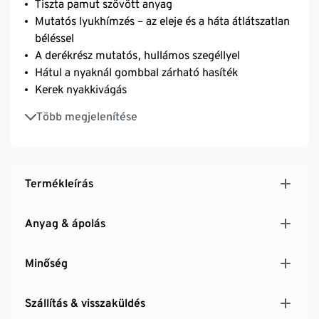
Tiszta pamut szövött anyag
Mutatós lyukhímzés – az eleje és a háta átlátszatlan
béléssel
A derékrész mutatós, hullámos szegéllyel
Hátul a nyaknál gombbal zárható hasíték
Kerek nyakkivágás
42-es mérettől szűkítővarrás a mellrészen
Több megjelenítése
Termékleírás
Anyag & ápolás
Minőség
Szállítás & visszaküldés