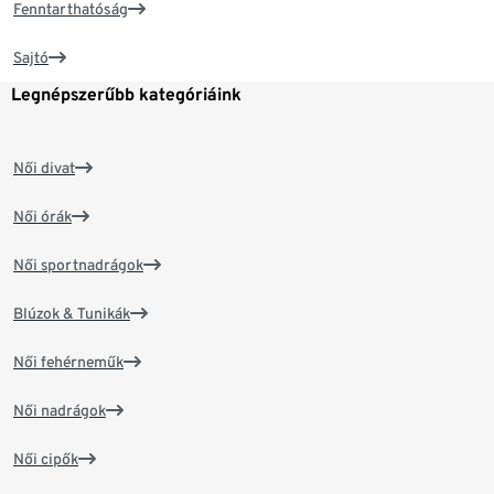
Fenntarthatóság
Sajtó
Legnépszerűbb kategóriáink
Női divat
Női órák
Női sportnadrágok
Blúzok & Tunikák
Női fehérneműk
Női nadrágok
Női cipők