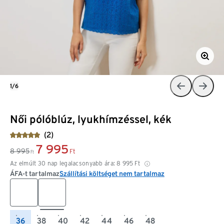
1/6
Női pólóblúz, lyukhímzéssel, kék
(2)
7 995
8 995
Ft
Ft
Az elmúlt 30 nap legalacsonyabb ára:
8 995
Ft
ÁFA-t tartalmaz
Szállítási költséget nem tartalmaz
36
38
40
42
44
46
48