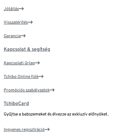
Jótállás
Visszatérítés
Garancia
Kapcsolat & segítség
Kapcsolati űrlap
Tchibo Online fiók
Promóciós szabályzatok
TchiboCard
Gyűjtse a babszemeket és élvezze az exkluzív előnyöket.
Ingyenes regisztráció