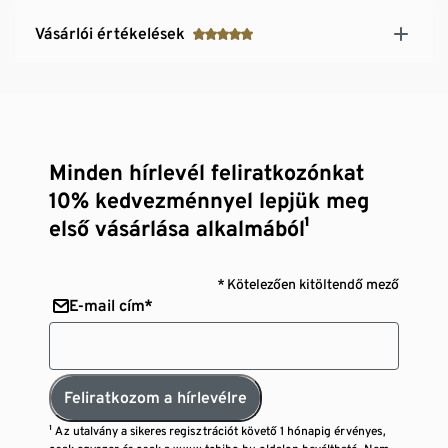
Vásárlói értékelések
Minden hírlevél feliratkozónkat
10% kedvezménnyel lepjük meg
első vásárlása alkalmából¹
* Kötelezően kitöltendő mező
E-mail cím*
Feliratkozom a hírlevélre
¹ Az utalvány a sikeres regisztrációt követő 1 hónapig érvényes,