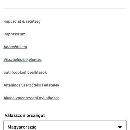
Kapcsolat & segítség
Impresszum
Adatvédelem
Visszaélés-bejelentés
Süti (cookie) beállítások
Általános Szerződési Feltételek
Akadálymentességi nyilatkozat
Válasszon országot
Magyarország