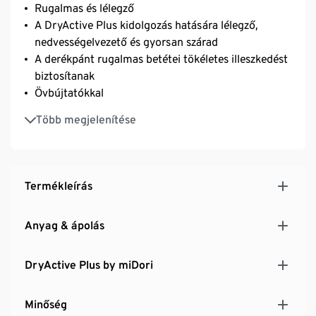
Rugalmas és lélegző
A DryActive Plus kidolgozás hatására lélegző,
nedvességelvezető és gyorsan szárad
A derékpánt rugalmas betétei tökéletes illeszkedést
biztosítanak
Övbújtatókkal
2 bevágott zseb és 1 cipzáras farzseb
Több megjelenítése
Állítható bőségű alsó szegély
Újrahasznosított anyaggal
Termékleírás
Anyag & ápolás
DryActive Plus by miDori
Minőség