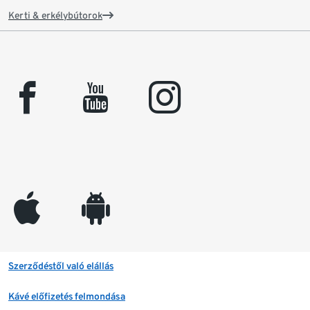
Kerti & erkélybútorok
facebook
youtube
instagram
appleinc
android
Szerződéstől való elállás
Kávé előfizetés felmondása