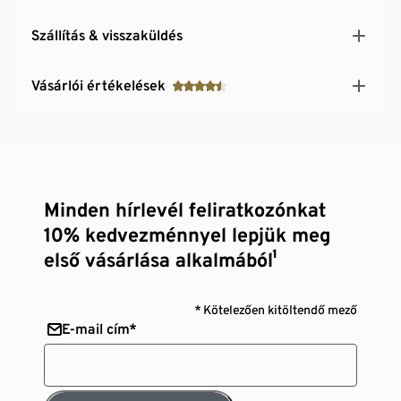
Szállítás & visszaküldés
Vásárlói értékelések
Minden hírlevél feliratkozónkat
10% kedvezménnyel lepjük meg
első vásárlása alkalmából¹
* Kötelezően kitöltendő mező
E-mail cím*