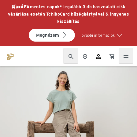
🛒✂️ÁFAmentes napok* legalább 3 db használati cikk
vásárlása esetén TchiboCard hűségkártyával & ingyenes
kiszállítás
Megnézem
További információk