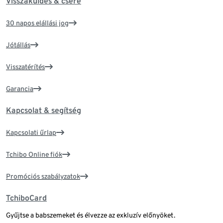
Visszaküldés & csere
30 napos elállási jog
Jótállás
Visszatérítés
Garancia
Kapcsolat & segítség
Kapcsolati űrlap
Tchibo Online fiók
Promóciós szabályzatok
TchiboCard
Gyűjtse a babszemeket és élvezze az exkluzív előnyöket.