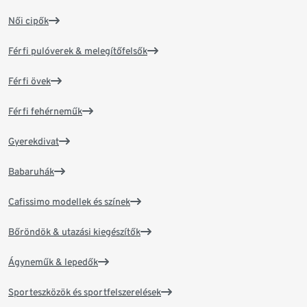
Női cipők
Férfi pulóverek & melegítőfelsők
Férfi övek
Férfi fehérneműk
Gyerekdivat
Babaruhák
Cafissimo modellek és színek
Bőröndök & utazási kiegészítők
Ágyneműk & lepedők
Sporteszközök és sportfelszerelések