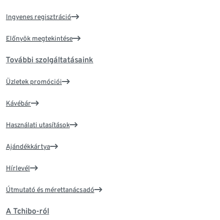
Ingyenes regisztráció
Előnyök megtekintése
További szolgáltatásaink
Üzletek promóciói
Kávébár
Használati utasítások
Ajándékkártya
Hírlevél
Útmutató és mérettanácsadó
A Tchibo-ról