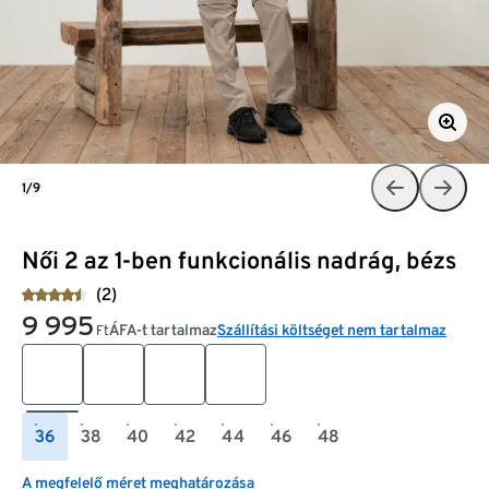
1/9
Női 2 az 1-ben funkcionális nadrág, bézs
(2)
9 995
ÁFA-t tartalmaz
Szállítási költséget nem tartalmaz
Ft
36
38
40
42
44
46
48
A megfelelő méret meghatározása