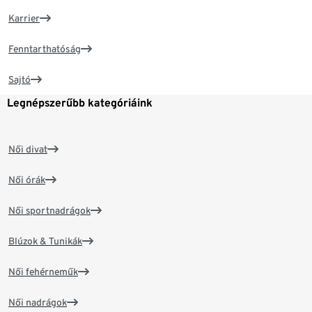
Karrier
Fenntarthatóság
Sajtó
Legnépszerűbb kategóriáink
Női divat
Női órák
Női sportnadrágok
Blúzok & Tunikák
Női fehérneműk
Női nadrágok