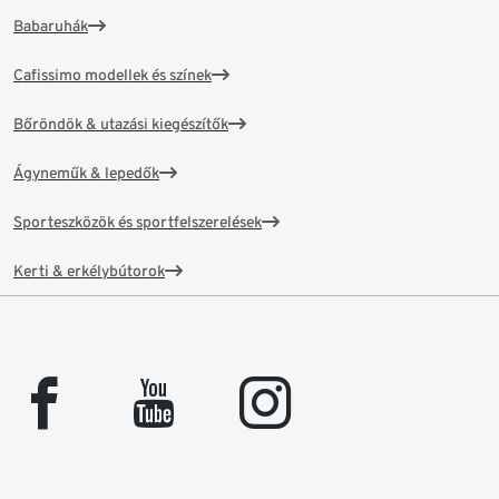
Babaruhák
Cafissimo modellek és színek
Bőröndök & utazási kiegészítők
Ágyneműk & lepedők
Sporteszközök és sportfelszerelések
Kerti & erkélybútorok
facebook
youtube
instagram