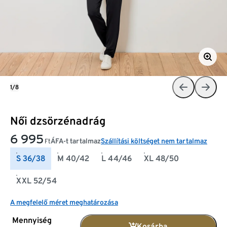
1/8
Női dzsörzénadrág
6 995
ÁFA-t tartalmaz
Szállítási költséget nem tartalmaz
Ft
S 36/38
M 40/42
L 44/46
XL 48/50
XXL 52/54
A megfelelő méret meghatározása
Mennyiség
Kosárba