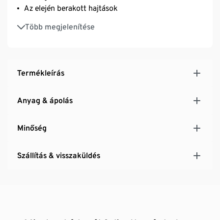
Az elején berakott hajtások
Elasztánnal: formatartó, tökéletesen áll, rendkívül
Több megjelenítése
kényelmes viselet
Termékleírás
Anyag & ápolás
Minőség
Szállítás & visszaküldés