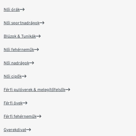
Női órák
Női sportnadrágok
Blúzok & Tunikák
Női fehérneműk
Női nadrágok
Női cipők
Férfi pulóverek & melegítőfelsők
Férfi övek
Férfi fehérneműk
Gyerekdivat