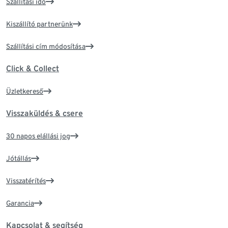
Szállítási idő
Kiszállító partnerünk
Szállítási cím módosítása
Click & Collect
Üzletkereső
Visszaküldés & csere
30 napos elállási jog
Jótállás
Visszatérítés
Garancia
Kapcsolat & segítség