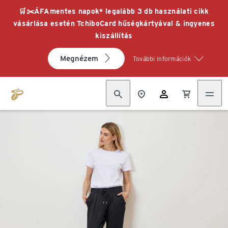
🛒✂️ÁFAmentes napok* legalább 3 db használati cikk
vásárlása esetén TchiboCard hűségkártyával & ingyenes
kiszállítás
Megnézem
További információk