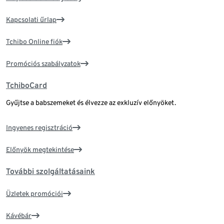
Kapcsolati űrlap
Tchibo Online fiók
Promóciós szabályzatok
TchiboCard
Gyűjtse a babszemeket és élvezze az exkluzív előnyöket.
Ingyenes regisztráció
Előnyök megtekintése
További szolgáltatásaink
Üzletek promóciói
Kávébár