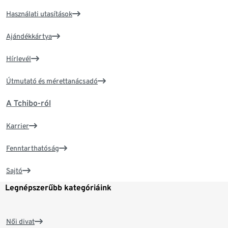
Használati utasítások
Ajándékkártya
Hírlevél
Útmutató és mérettanácsadó
A Tchibo-ról
Karrier
Fenntarthatóság
Sajtó
Legnépszerűbb kategóriáink
Női divat