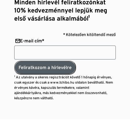
Minden hírlevél feliratkozónkat
10% kedvezménnyel lepjük meg
első vásárlása alkalmából¹
* Kötelezően kitöltendő mező
E-mail cím*
Feliratkozom a hírlevélre
¹ Az utalvány a sikeres regisztrációt követő 1 hónapig érvényes,
csak egyszer és csak a www.tchibo.hu oldalon beváltható. Nem
érvényes kávéra, kapszulás termékekre, valamint
ajándékkártyákra, más kedvezményekkel nem összevonható,
készpénzre nem váltható.