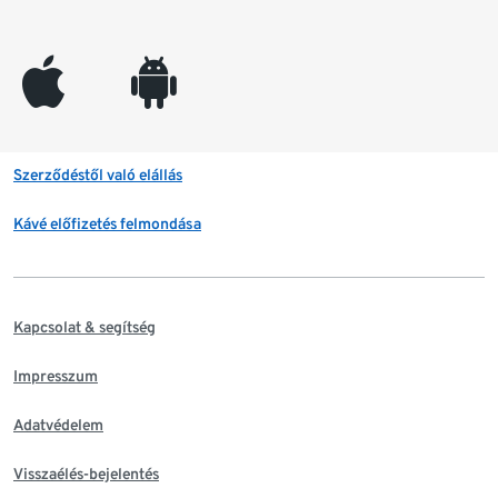
appleinc
android
Szerződéstől való elállás
Kávé előfizetés felmondása
Kapcsolat & segítség
Impresszum
Adatvédelem
Visszaélés-bejelentés