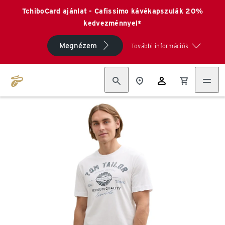
TchiboCard ajánlat - Cafissimo kávékapszulák 20%
kedvezménnyel*
Megnézem
További információk