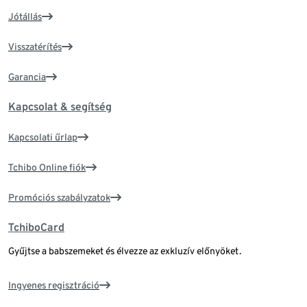
Jótállás
Visszatérítés
Garancia
Kapcsolat & segítség
Kapcsolati űrlap
Tchibo Online fiók
Promóciós szabályzatok
TchiboCard
Gyűjtse a babszemeket és élvezze az exkluzív előnyöket.
Ingyenes regisztráció