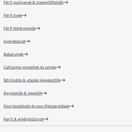
Férfi pulóverek & melegítőfelsők
Férfi övek
Férfi fehérneműk
Gyerekdivat
Babaruhák
Cafissimo modellek és színek
Bőröndök & utazási kiegészítők
Ágyneműk & lepedők
Sporteszközök és sportfelszerelések
Kerti & erkélybútorok