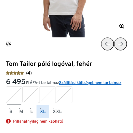
1/6
Tom Tailor póló logóval, fehér
(4)
6 495
ÁFA-t tartalmaz
Szállítási költséget nem tartalmaz
Ft
S
M
L
XL
XXL
Pillanatnyilag nem kapható