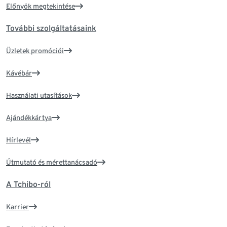
Előnyök megtekintése
További szolgáltatásaink
Üzletek promóciói
Kávébár
Használati utasítások
Ajándékkártya
Hírlevél
Útmutató és mérettanácsadó
A Tchibo-ról
Karrier