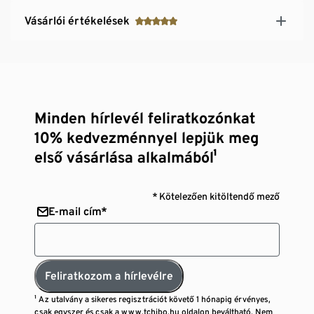
Vásárlói értékelések
Minden hírlevél feliratkozónkat
10% kedvezménnyel lepjük meg
első vásárlása alkalmából¹
* Kötelezően kitöltendő mező
E-mail cím*
Feliratkozom a hírlevélre
¹ Az utalvány a sikeres regisztrációt követő 1 hónapig érvényes,
csak egyszer és csak a www.tchibo.hu oldalon beváltható. Nem