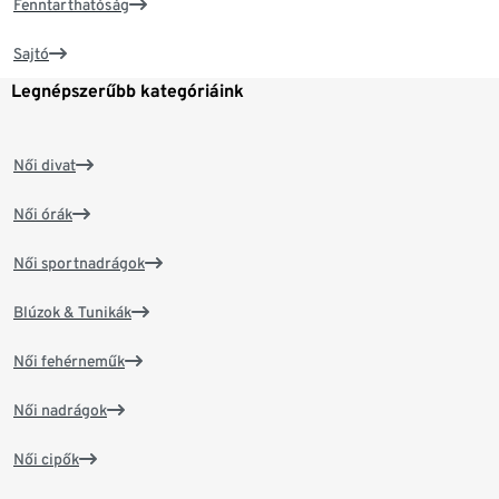
Fenntarthatóság
Sajtó
Legnépszerűbb kategóriáink
Női divat
Női órák
Női sportnadrágok
Blúzok & Tunikák
Női fehérneműk
Női nadrágok
Női cipők