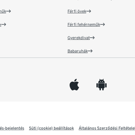
műk
Férfi övek
k
Férfi fehérneműk
Gyerekdivat
Babaruhák
appleinc
android
és-bejelentés
Süti (cookie) beállítások
Általános Szerződési Feltétele