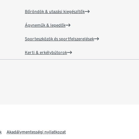
Bőröndök & utazási kiegészítők
Ágyneműk & lepedők
Sporteszközök és sportfelszerelések
Kerti & erkélybútorok
k
Akadálymentességi nyilatkozat