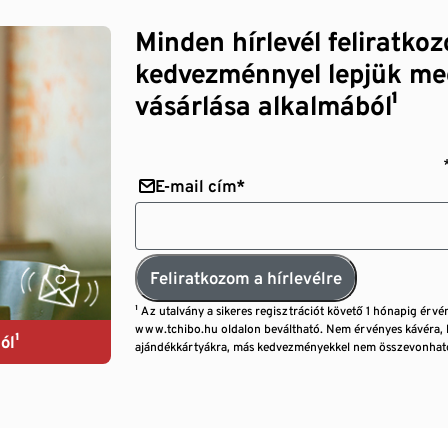
Minden hírlevél feliratko
kedvezménnyel lepjük me
vásárlása alkalmából¹
E-mail cím*
Feliratkozom a hírlevélre
¹ Az utalvány a sikeres regisztrációt követő 1 hónapig érvé
www.tchibo.hu oldalon beváltható. Nem érvényes kávéra, 
ól¹
ajándékkártyákra, más kedvezményekkel nem összevonható