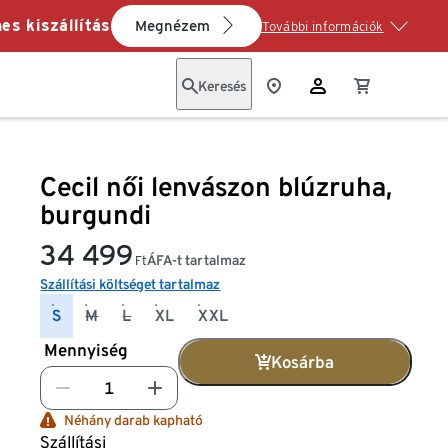
es kiszállítás
Megnézem
További információk
Keresés
Cecil női lenvászon blúzruha,
burgundi
34 499
ÁFA-t tartalmaz
Ft
Szállítási költséget tartalmaz
S
M
L
XL
XXL
Mennyiség
Kosárba
Néhány darab kapható
Szállítási