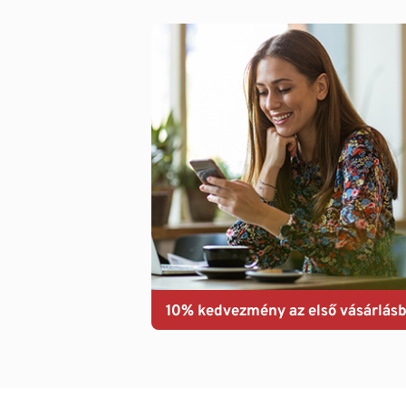
10% kedvezmény az első vásárlásb