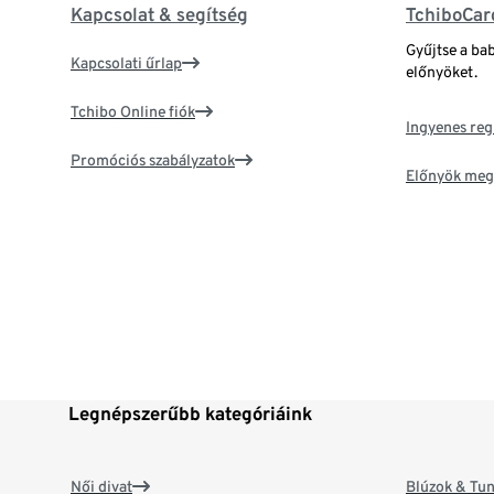
Kapcsolat & segítség
TchiboCar
Gyűjtse a ba
Kapcsolati űrlap
előnyöket.
Tchibo Online fiók
Ingyenes reg
Promóciós szabályzatok
Előnyök meg
Legnépszerűbb kategóriáink
Női divat
Blúzok & Tun