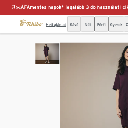
🛒✂️ÁFAmentes napok* legalább 3 db használati cik
Heti ajánlat
Kávé
Női
Férfi
Gyerek
O