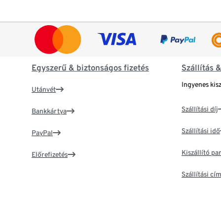
Egyszerű & biztonságos fizetés
Szállítás 
Ingyenes kisz
Utánvét
Szállítási díj
Bankkártya
Szállítási idő
PayPal
Kiszállító p
Előrefizetés
Szállítási c