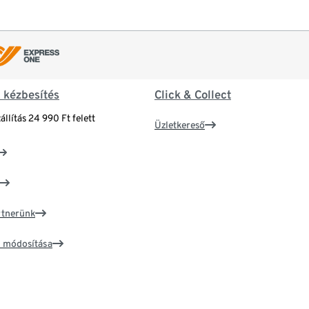
& kézbesítés
Click & Collect
állítás 24 990 Ft felett
Üzletkereső
artnerünk
ím módosítása