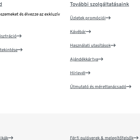
d
További szolgáltatásaink
bszemeket és élvezze az exkluzív
Üzletek promóciói
Kávébár
isztráció
Használati utasítások
tekintése
Ajándékkártya
Hírlevél
Útmutató és mérettanácsadó
ikák
Férfi pulóverek & melegítőfelsők