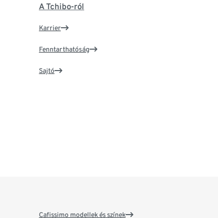
A Tchibo-ról
Karrier
Fenntarthatóság
Sajtó
Cafissimo modellek és színek