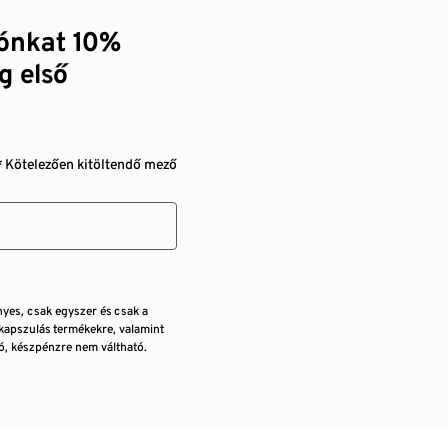
zónkat 10%
g első
* Kötelezően kitöltendő mező
nyes, csak egyszer és csak a
kapszulás termékekre, valamint
, készpénzre nem váltható.