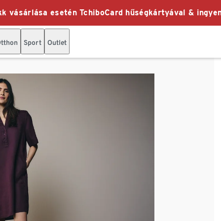
k vásárlása esetén TchiboCard hűségkártyával & ingyen
tthon
Sport
Outlet