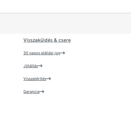
Visszaküldés & csere
30 napos elállási jog
Jótállás
Visszatérítés
Garancia