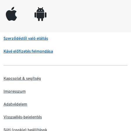
appleinc
android
Szerződéstől való elállás
Kávé előfizetés felmondása
Kapcsolat & segítség
Impresszum
Adatvédelem
Visszaélés-bejelentés
Süti (cookie) beállítások