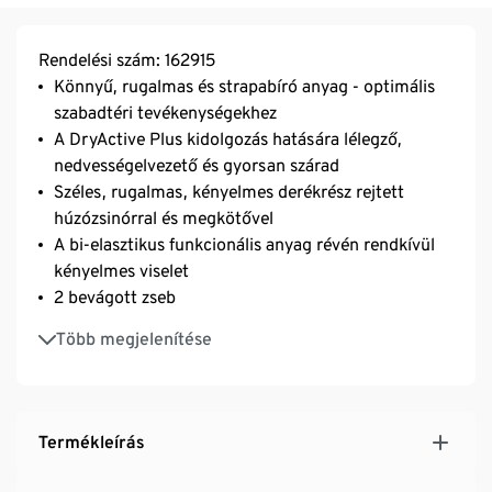
Rendelési szám: 162915
Könnyű, rugalmas és strapabíró anyag - optimális
szabadtéri tevékenységekhez
A DryActive Plus kidolgozás hatására lélegző,
nedvességelvezető és gyorsan szárad
Széles, rugalmas, kényelmes derékrész rejtett
húzózsinórral és megkötővel
A bi-elasztikus funkcionális anyag révén rendkívül
kényelmes viselet
2 bevágott zseb
Kis hasítékok a nadrágszár alján
Több megjelenítése
Termékleírás