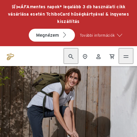
🛒✂️ÁFAmentes napok* legalább 3 db használati cikk
vásárlása esetén TchiboCard hűségkártyával & ingyenes
kiszállítás
Megnézem
További információk