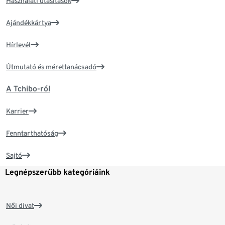
Használati utasítások
Ajándékkártya
Hírlevél
Útmutató és mérettanácsadó
A Tchibo-ról
Karrier
Fenntarthatóság
Sajtó
Legnépszerűbb kategóriáink
Női divat