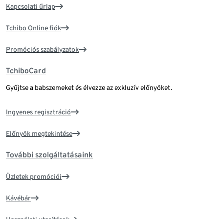
Kapcsolati űrlap
Tchibo Online fiók
Promóciós szabályzatok
TchiboCard
Gyűjtse a babszemeket és élvezze az exkluzív előnyöket.
Ingyenes regisztráció
Előnyök megtekintése
További szolgáltatásaink
Üzletek promóciói
Kávébár