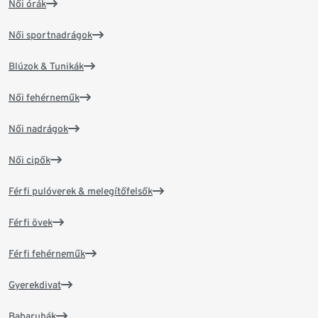
Női órák
Női sportnadrágok
Blúzok & Tunikák
Női fehérneműk
Női nadrágok
Női cipők
Férfi pulóverek & melegítőfelsők
Férfi övek
Férfi fehérneműk
Gyerekdivat
Babaruhák