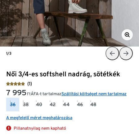
1/3
Női 3/4-es softshell nadrág, sötétkék
(1)
7 995
ÁFA-t tartalmaz
Szállítási költséget nem tartalmaz
Ft
36
38
40
42
44
46
48
A megfelelő méret meghatározása
Pillanatnyilag nem kapható