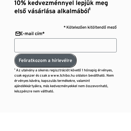
10% kedvezménnyel lepjük meg
első vásárlása alkalmából¹
* Kötelezően kitöltendő mező
E-mail cím*
Feliratkozom a hírlevélre
¹ Az utalvány a sikeres regisztrációt követő 1 hónapig érvényes,
csak egyszer és csak a www.tchibo.hu oldalon beváltható. Nem
érvényes kávéra, kapszulás termékekre, valamint
ajándékkártyákra, más kedvezményekkel nem összevonható,
készpénzre nem váltható.