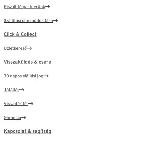
Kiszállító partnerünk
Szállítási cím módosítása
Click & Collect
Üzletkereső
Visszaküldés & csere
30 napos elállási jog
Jótállás
Visszatérítés
Garancia
Kapcsolat & segítség