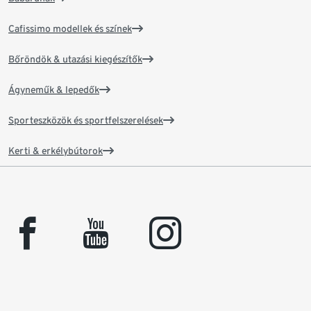
Cafissimo modellek és színek
Bőröndök & utazási kiegészítők
Ágyneműk & lepedők
Sporteszközök és sportfelszerelések
Kerti & erkélybútorok
facebook
youtube
instagram