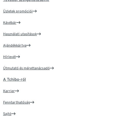
Üzletek promóciói
Kávébár
Használati utasítások
Ajándékkártya
Hírlevél
Útmutató és mérettanácsadó
A Tchibo-ról
Karrier
Fenntarthatóság
Sajtó