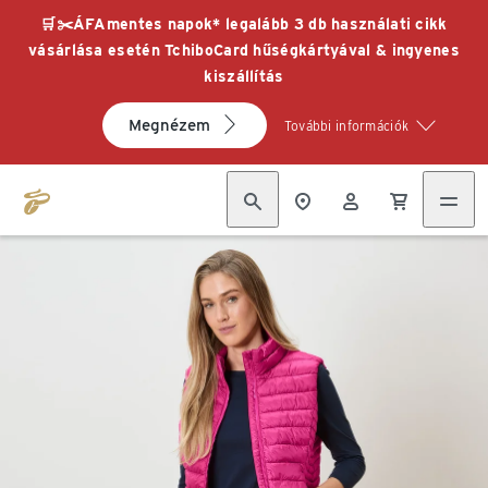
🛒✂️ÁFAmentes napok* legalább 3 db használati cikk
vásárlása esetén TchiboCard hűségkártyával & ingyenes
kiszállítás
Megnézem
További információk