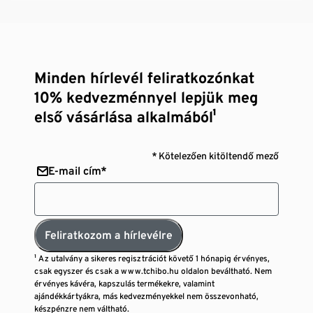
Minden hírlevél feliratkozónkat
10% kedvezménnyel lepjük meg
első vásárlása alkalmából¹
* Kötelezően kitöltendő mező
E-mail cím*
Feliratkozom a hírlevélre
¹ Az utalvány a sikeres regisztrációt követő 1 hónapig érvényes,
csak egyszer és csak a www.tchibo.hu oldalon beváltható. Nem
érvényes kávéra, kapszulás termékekre, valamint
ajándékkártyákra, más kedvezményekkel nem összevonható,
készpénzre nem váltható.