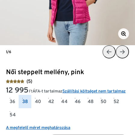
1/6
Női steppelt mellény, pink
(5)
12 995
ÁFA-t tartalmaz
Szállítási költséget nem tartalmaz
Ft
36
38
40
42
44
46
48
50
52
54
A megfelelő méret meghatározása