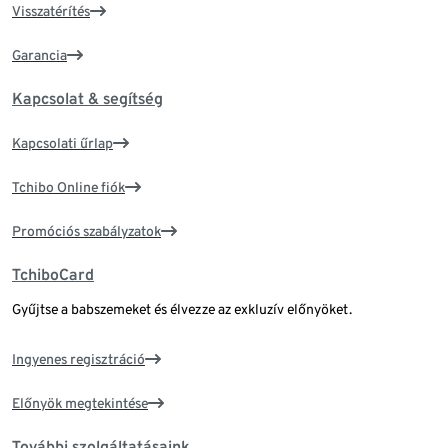
Visszatérítés
Garancia
Kapcsolat & segítség
Kapcsolati űrlap
Tchibo Online fiók
Promóciós szabályzatok
TchiboCard
Gyűjtse a babszemeket és élvezze az exkluzív előnyöket.
Ingyenes regisztráció
Előnyök megtekintése
További szolgáltatásaink