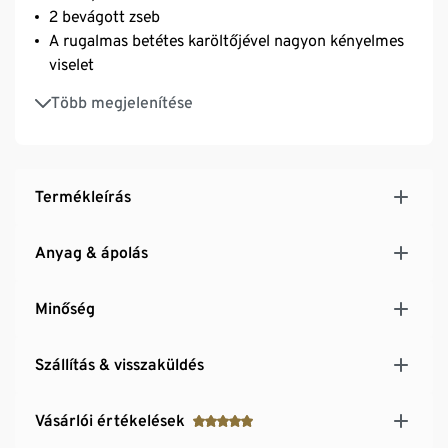
2 bevágott zseb
A rugalmas betétes karöltőjével nagyon kényelmes
viselet
Bécsi varrások a nőies sziluetthez
Több megjelenítése
Termékleírás
Anyag & ápolás
Minőség
Szállítás & visszaküldés
Vásárlói értékelések