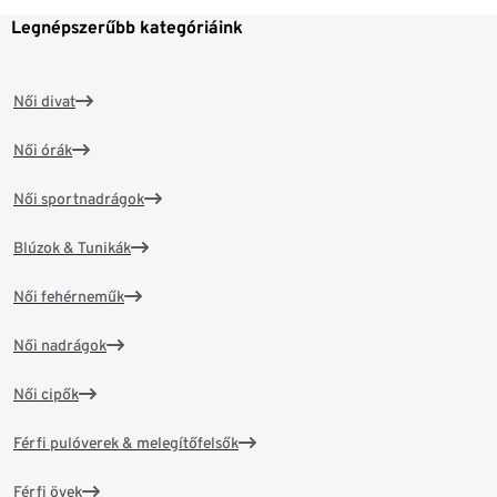
Legnépszerűbb kategóriáink
Női divat
Női órák
Női sportnadrágok
Blúzok & Tunikák
Női fehérneműk
Női nadrágok
Női cipők
Férfi pulóverek & melegítőfelsők
Férfi övek