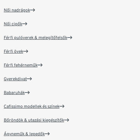
Női nadrágok
Női cipők
Férfi pulóverek & melegítőfelsők
Férfi övek
Férfi fehérneműk
Gyerekdivat
Babaruhák
Cafissimo modellek és színek
Bőröndök & utazási kiegészítők
Ágyneműk & lepedők