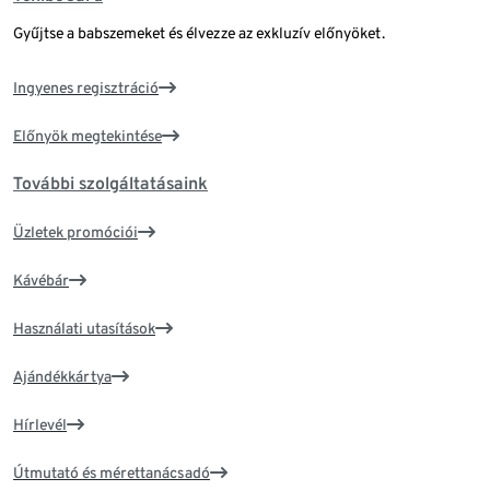
Gyűjtse a babszemeket és élvezze az exkluzív előnyöket.
Ingyenes regisztráció
Előnyök megtekintése
További szolgáltatásaink
Üzletek promóciói
Kávébár
Használati utasítások
Ajándékkártya
Hírlevél
Útmutató és mérettanácsadó