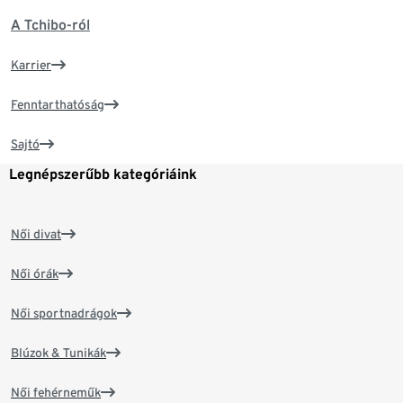
A Tchibo-ról
Karrier
Fenntarthatóság
Sajtó
Legnépszerűbb kategóriáink
Női divat
Női órák
Női sportnadrágok
Blúzok & Tunikák
Női fehérneműk