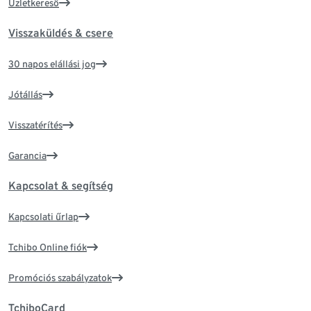
Üzletkereső
Visszaküldés & csere
30 napos elállási jog
Jótállás
Visszatérítés
Garancia
Kapcsolat & segítség
Kapcsolati űrlap
Tchibo Online fiók
Promóciós szabályzatok
TchiboCard