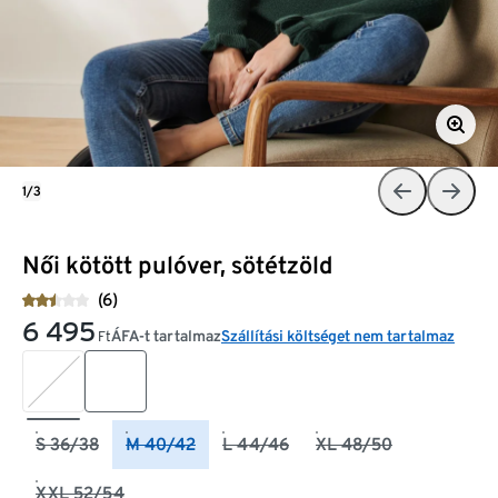
1/3
Női kötött pulóver, sötétzöld
(6)
6 495
ÁFA-t tartalmaz
Szállítási költséget nem tartalmaz
Ft
S 36/38
M 40/42
L 44/46
XL 48/50
XXL 52/54