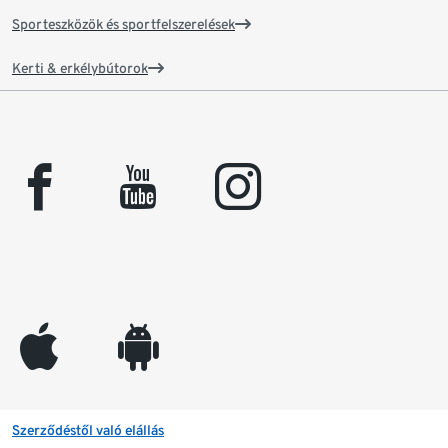
Sporteszközök és sportfelszerelések
Kerti & erkélybútorok
facebook
youtube
instagram
appleinc
android
Szerződéstől való elállás