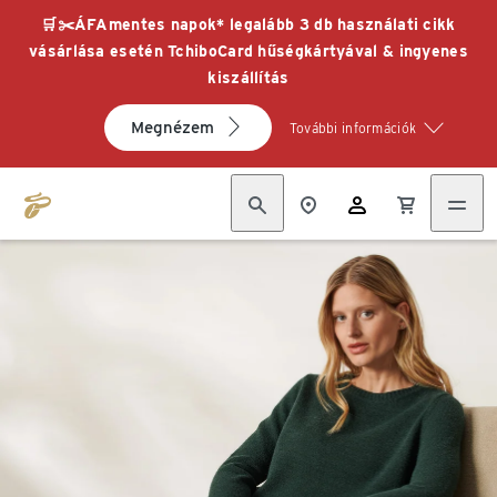
🛒✂️ÁFAmentes napok* legalább 3 db használati cikk
vásárlása esetén TchiboCard hűségkártyával & ingyenes
kiszállítás
Megnézem
További információk