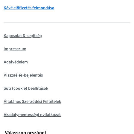
Kávé előfizetés felmondása
Kapcsolat & segítség
Impresszum
Adatvédelem
Visszaélés-bejelentés
Süti (cookie) beállítások
Általános Szerződési Feltételek
Akadálymentességi nyilatkozat
Válasszon országot