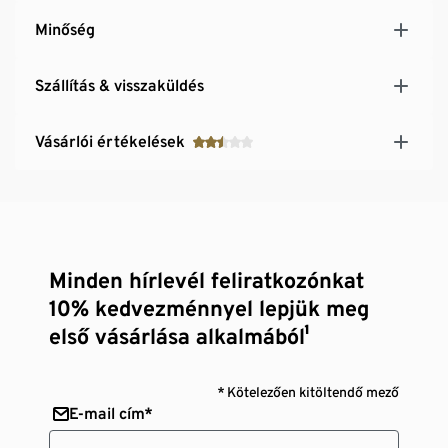
Minőség
Szállítás & visszaküldés
Vásárlói értékelések
Minden hírlevél feliratkozónkat
10% kedvezménnyel lepjük meg
első vásárlása alkalmából¹
* Kötelezően kitöltendő mező
E-mail cím*