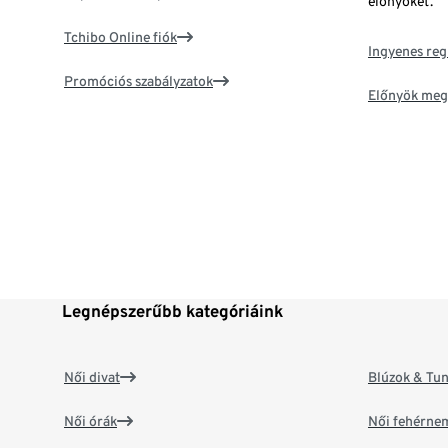
előnyöket.
Tchibo Online fiók
Ingyenes reg
Promóciós szabályzatok
Előnyök meg
Legnépszerűbb kategóriáink
Női divat
Blúzok & Tun
Női órák
Női fehérne