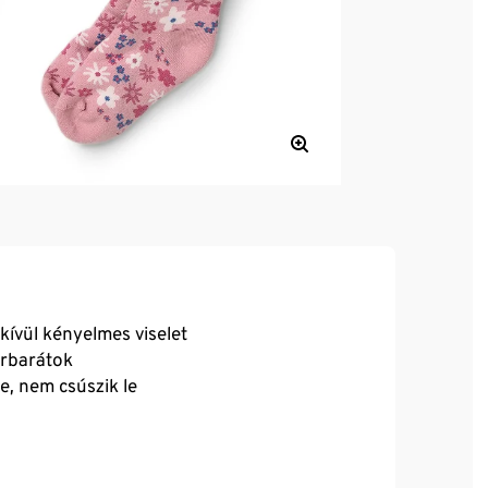
dkívül kényelmes viselet
rbarátok
, nem csúszik le
lán