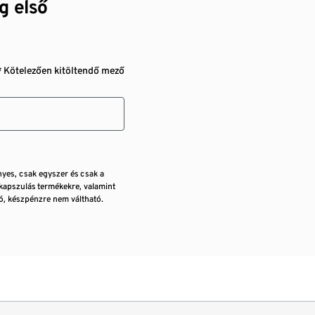
g első
* Kötelezően kitöltendő mező
nyes, csak egyszer és csak a
kapszulás termékekre, valamint
, készpénzre nem váltható.