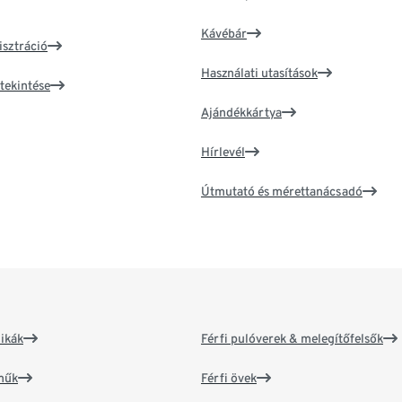
Kávébár
isztráció
Használati utasítások
tekintése
Ajándékkártya
Hírlevél
Útmutató és mérettanácsadó
ikák
Férfi pulóverek & melegítőfelsők
műk
Férfi övek