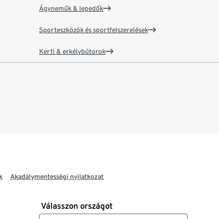
Ágyneműk & lepedők
Sporteszközök és sportfelszerelések
Kerti & erkélybútorok
k
Akadálymentességi nyilatkozat
Válasszon országot