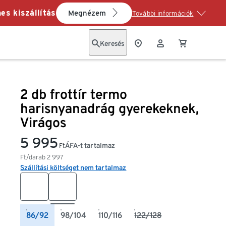
es kiszállítás
Megnézem
További információk
Keresés
2 db frottír termo
harisnyanadrág gyerekeknek,
Virágos
5 995
ÁFA-t tartalmaz
Ft
Ft/darab
2 997
Szállítási költséget nem tartalmaz
86/92
98/104
110/116
122/128