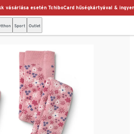
k vásárlása esetén TchiboCard hűségkártyával & ingyen
tthon
Sport
Outlet