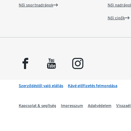
Női sportnadrágok
Női nadrágo
Női cipők
facebook
youtube
instagram
Szerződéstől való elállás
Kávé előfizetés felmondása
Kapcsolat & segítség
Impresszum
Adatvédelem
Visszaél