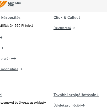
& kézbesítés
Click & Collect
állítás 24 990 Ft felett
Üzletkereső
artnerünk
ím módosítása
d
További szolgáltatásaink
bszemeket és élvezze az exkluzív
Üzletek promóciói