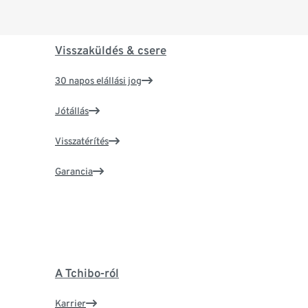
Visszaküldés & csere
30 napos elállási jog
Jótállás
Visszatérítés
Garancia
A Tchibo-ról
Karrier