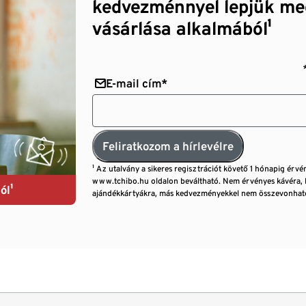
kedvezménnyel lepjük me
vásárlása alkalmából¹
E-mail cím*
Feliratkozom a hírlevélre
¹ Az utalvány a sikeres regisztrációt követő 1 hónapig érvé
www.tchibo.hu oldalon beváltható. Nem érvényes kávéra, 
ól¹
ajándékkártyákra, más kedvezményekkel nem összevonható