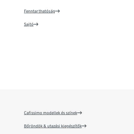
Fenntarthatóság
Sajtó
Cafissimo modellek és színek
Bőröndök & utazási kiegészítők