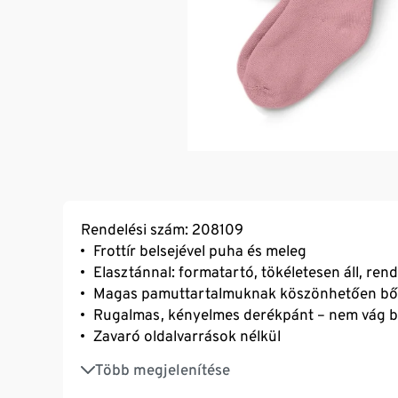
Rendelési szám: 208109
Frottír belsejével puha és meleg
Elasztánnal: formatartó, tökéletesen áll, ren
Magas pamuttartalmuknak köszönhetően bő
Rugalmas, kényelmes derékpánt – nem vág be
Zavaró oldalvarrások nélkül
Belehímzett mérettel a derékpánt belső olda
Több megjelenítése
Pamut