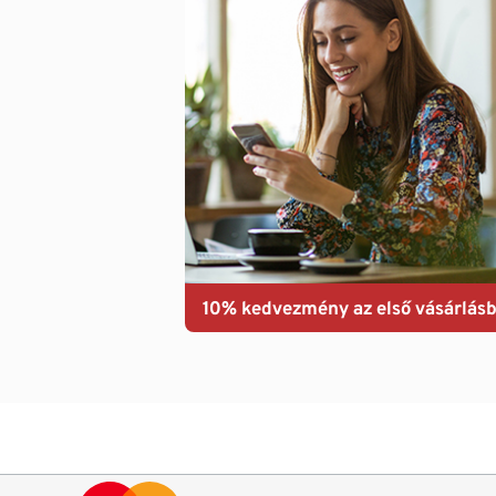
10% kedvezmény az első vásárlásb