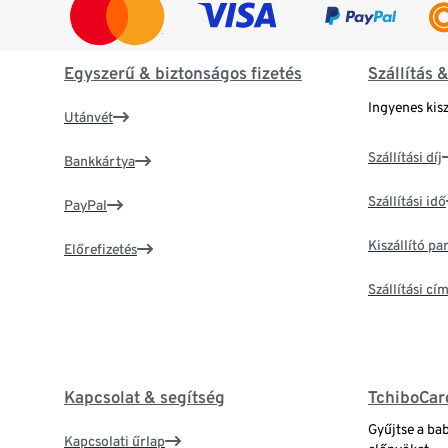
Egyszerű & biztonságos fizetés
Szállítás 
Ingyenes kisz
Utánvét
Szállítási díj
Bankkártya
Szállítási idő
PayPal
Kiszállító p
Előrefizetés
Szállítási c
Kapcsolat & segítség
TchiboCar
Gyűjtse a ba
Kapcsolati űrlap