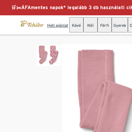
🛒✂️ÁFAmentes napok* legalább 3 db használati cik
Heti ajánlat
Kávé
Női
Férfi
Gyerek
O