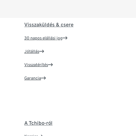
Visszaküldés & csere
30 napos elállási jog
Jótállás
Visszatérítés
Garancia
A Tchibo-ról