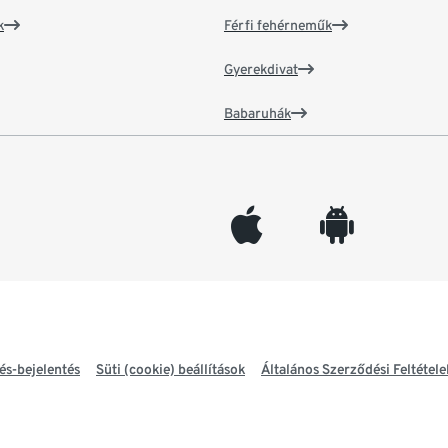
k
Férfi fehérneműk
Gyerekdivat
Babaruhák
appleinc
android
és-bejelentés
Süti (cookie) beállítások
Általános Szerződési Feltétele