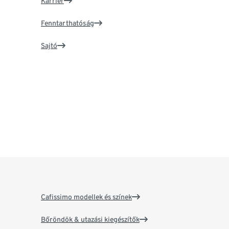
Karrier
Fenntarthatóság
Sajtó
Cafissimo modellek és színek
Bőröndök & utazási kiegészítők