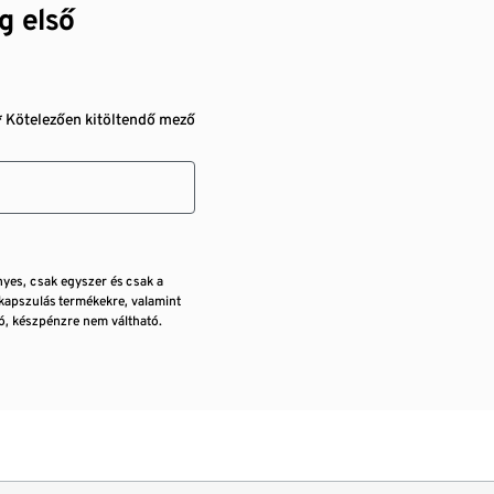
g első
* Kötelezően kitöltendő mező
nyes, csak egyszer és csak a
kapszulás termékekre, valamint
, készpénzre nem váltható.