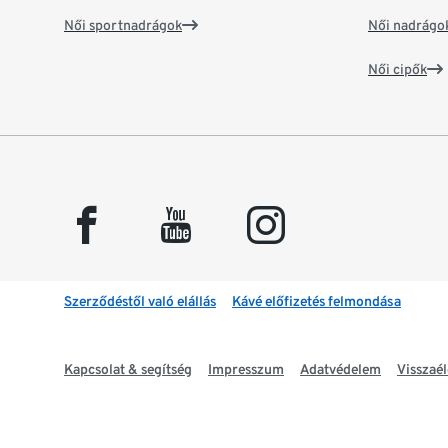
Női sportnadrágok
Női nadrágo
Női cipők
facebook
youtube
instagram
Szerződéstől való elállás
Kávé előfizetés felmondása
Kapcsolat & segítség
Impresszum
Adatvédelem
Visszaél