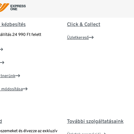
& kézbesítés
Click & Collect
állítás 24 990 Ft felett
Üzletkereső
artnerünk
ím módosítása
d
További szolgáltatásaink
bszemeket és élvezze az exkluzív