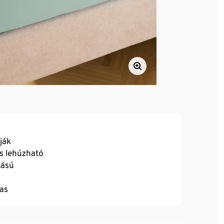
ják
s lehúzható
tású
as