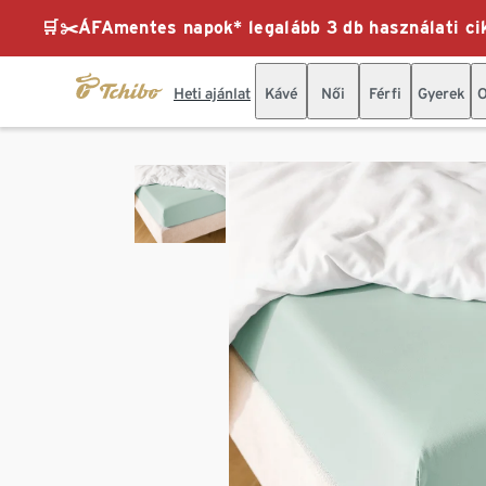
🛒✂️ÁFAmentes napok* legalább 3 db használati cik
Heti ajánlat
Kávé
Női
Férfi
Gyerek
O