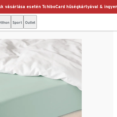
k vásárlása esetén TchiboCard hűségkártyával & ingyen
tthon
Sport
Outlet