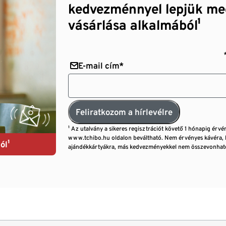
kedvezménnyel lepjük me
vásárlása alkalmából¹
E-mail cím*
Feliratkozom a hírlevélre
¹ Az utalvány a sikeres regisztrációt követő 1 hónapig érvé
www.tchibo.hu oldalon beváltható. Nem érvényes kávéra, 
ól¹
ajándékkártyákra, más kedvezményekkel nem összevonható