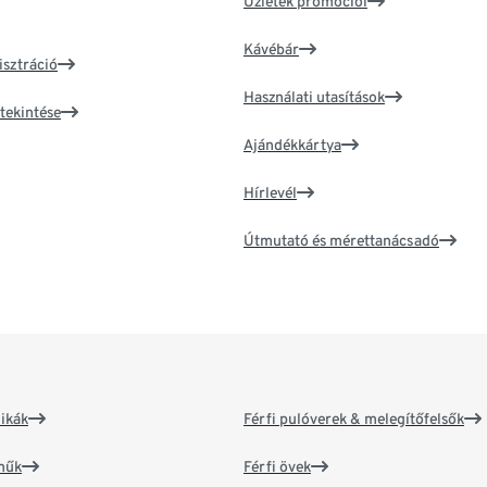
Üzletek promóciói
Kávébár
isztráció
Használati utasítások
tekintése
Ajándékkártya
Hírlevél
Útmutató és mérettanácsadó
ikák
Férfi pulóverek & melegítőfelsők
műk
Férfi övek