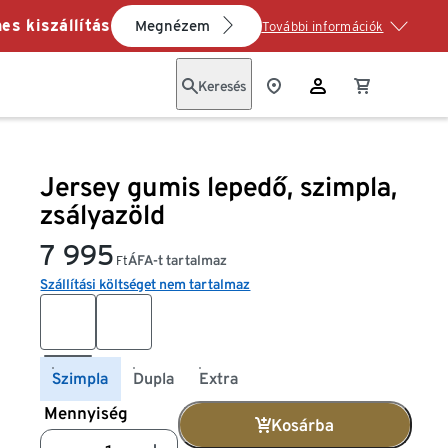
es kiszállítás
Megnézem
További információk
Keresés
Jersey gumis lepedő, szimpla,
zsályazöld
7 995
ÁFA-t tartalmaz
Ft
Szállítási költséget nem tartalmaz
Szimpla
Dupla
Extra
Mennyiség
Kosárba