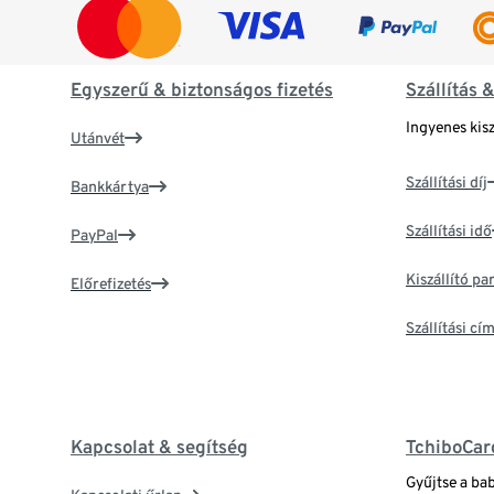
Egyszerű & biztonságos fizetés
Szállítás 
Ingyenes kisz
Utánvét
Szállítási díj
Bankkártya
Szállítási idő
PayPal
Kiszállító p
Előrefizetés
Szállítási c
Kapcsolat & segítség
TchiboCar
Gyűjtse a ba