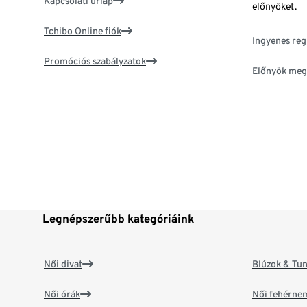
Kapcsolati űrlap
előnyöket.
Tchibo Online fiók
Ingyenes reg
Promóciós szabályzatok
Előnyök meg
Legnépszerűbb kategóriáink
Női divat
Blúzok & Tun
Női órák
Női fehérne