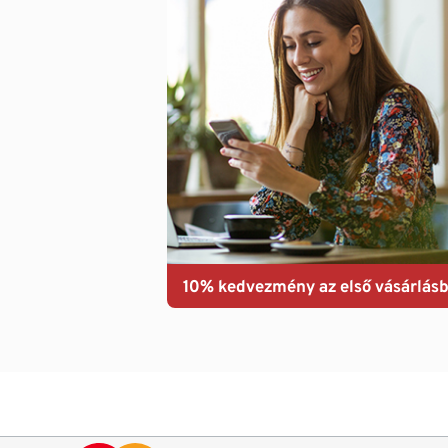
10% kedvezmény az első vásárlásb