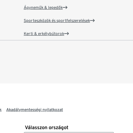
Ágyneműk & lepedők
Sporteszközök és sportfelszerelések
Kerti & erkélybútorok
k
Akadálymentességi nyilatkozat
Válasszon országot