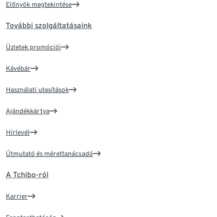
Előnyök megtekintése
További szolgáltatásaink
Üzletek promóciói
Kávébár
Használati utasítások
Ajándékkártya
Hírlevél
Útmutató és mérettanácsadó
A Tchibo-ról
Karrier