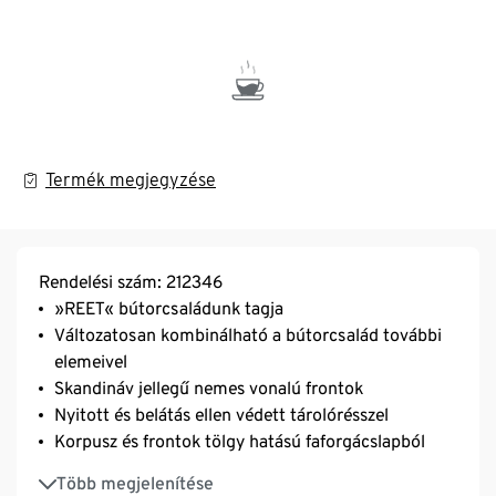
Termék megjegyzése
Rendelési szám: 212346
»REET« bútorcsaládunk tagja
Változatosan kombinálható a bútorcsalád további
elemeivel
Skandináv jellegű nemes vonalú frontok
Nyitott és belátás ellen védett tárolórésszel
Korpusz és frontok tölgy hatású faforgácslapból
2 kivetőpántos és nyomásra nyíló ajtó
Több megjelenítése