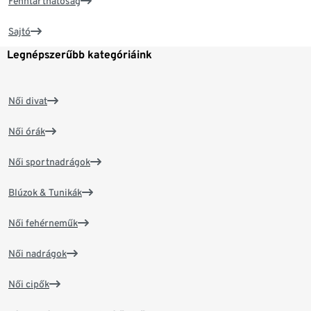
Fenntarthatóság
Sajtó
Legnépszerűbb kategóriáink
Női divat
Női órák
Női sportnadrágok
Blúzok & Tunikák
Női fehérneműk
Női nadrágok
Női cipők