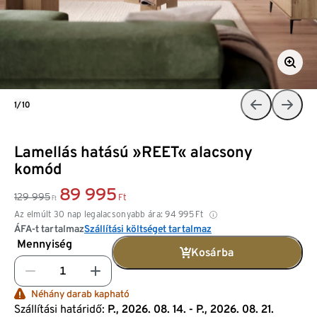
1/10
Lamellás hatású »REET« alacsony
komód
89 995
129 995
Ft
Ft
Az elmúlt 30 nap legalacsonyabb ára:
94 995
Ft
ÁFA-t tartalmaz
Szállítási költséget tartalmaz
Mennyiség
Kosárba
Néhány darab kapható
Szállítási határidő:
P., 2026. 08. 14. - P., 2026. 08. 21.