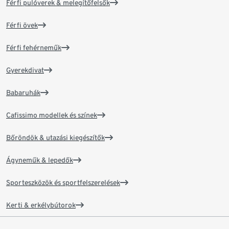
Férfi pulóverek & melegítőfelsők
Férfi övek
Férfi fehérneműk
Gyerekdivat
Babaruhák
Cafissimo modellek és színek
Bőröndök & utazási kiegészítők
Ágyneműk & lepedők
Sporteszközök és sportfelszerelések
Kerti & erkélybútorok