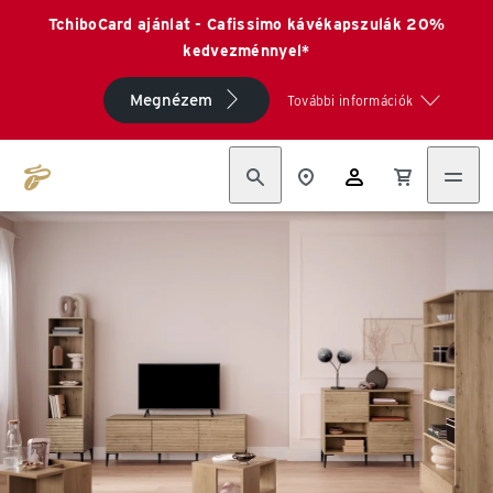
TchiboCard ajánlat - Cafissimo kávékapszulák 20%
kedvezménnyel*
Megnézem
További információk