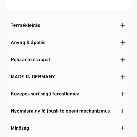
2 tetszőleges magasságba behelyezhető polclap
Tetszés szerint a rekeszekbe helyezhető polclapok
Porfestett bevonattal ellátott acél bútorlábak
MADE IN GERMANY
Termékleírás
Anyag & ápolás
Polctartó csappal
MADE IN GERMANY
Közepes sűrűségű farostlemez
Nyomásra nyíló (push to open) mechanizmus
Minőség