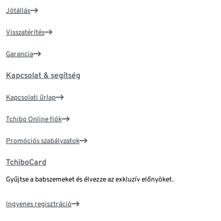
Jótállás
Visszatérítés
Garancia
Kapcsolat & segítség
Kapcsolati űrlap
Tchibo Online fiók
Promóciós szabályzatok
TchiboCard
Gyűjtse a babszemeket és élvezze az exkluzív előnyöket.
Ingyenes regisztráció