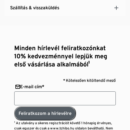
Szállítás & visszaküldés
Minden hírlevél feliratkozónkat
10% kedvezménnyel lepjük meg
első vásárlása alkalmából¹
* Kötelezően kitöltendő mező
E-mail cím*
Feliratkozom a hírlevélre
¹ Az utalvány a sikeres regisztrációt követő 1 hónapig érvényes,
csak egyszer és csak a www.tchibo.hu oldalon beváltható. Nem