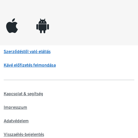
appleinc
android
Szerződéstől való elállás
Kávé előfizetés felmondása
Kapcsolat & segítség
Impresszum
Adatvédelem
Visszaélés-bejelentés