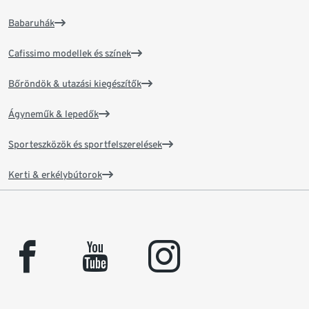
Babaruhák
Cafissimo modellek és színek
Bőröndök & utazási kiegészítők
Ágyneműk & lepedők
Sporteszközök és sportfelszerelések
Kerti & erkélybútorok
facebook
youtube
instagram