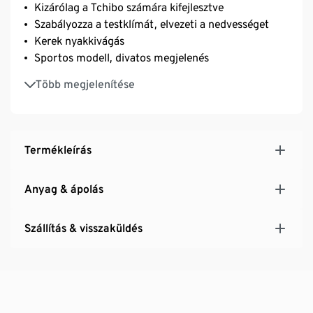
Kizárólag a Tchibo számára kifejlesztve
Szabályozza a testklímát, elvezeti a nedvességet
Kerek nyakkivágás
Sportos modell, divatos megjelenés
A funkcionális szövet elnyeli és elvezeti a
Több megjelenítése
nedvességet, és gyorsan szárad
A nedvességet izzadtságfoltok nélkül vezeti el
Termékleírás
Anyag & ápolás
Szállítás & visszaküldés