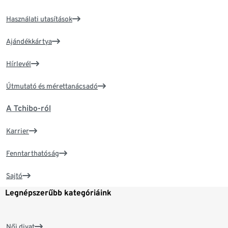
Használati utasítások
Ajándékkártya
Hírlevél
Útmutató és mérettanácsadó
A Tchibo-ról
Karrier
Fenntarthatóság
Sajtó
Legnépszerűbb kategóriáink
Női divat