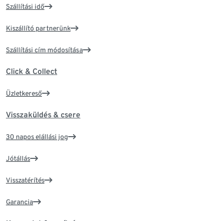
Szállítási idő
Kiszállító partnerünk
Szállítási cím módosítása
Click & Collect
Üzletkereső
Visszaküldés & csere
30 napos elállási jog
Jótállás
Visszatérítés
Garancia