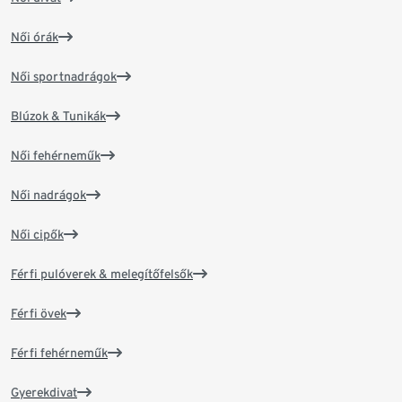
Női órák
Női sportnadrágok
Blúzok & Tunikák
Női fehérneműk
Női nadrágok
Női cipők
Férfi pulóverek & melegítőfelsők
Férfi övek
Férfi fehérneműk
Gyerekdivat