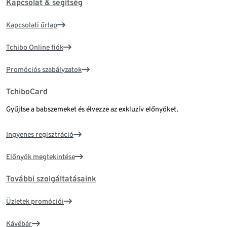
Kapcsolat & segítség
Kapcsolati űrlap
Tchibo Online fiók
Promóciós szabályzatok
TchiboCard
Gyűjtse a babszemeket és élvezze az exkluzív előnyöket.
Ingyenes regisztráció
Előnyök megtekintése
További szolgáltatásaink
Üzletek promóciói
Kávébár