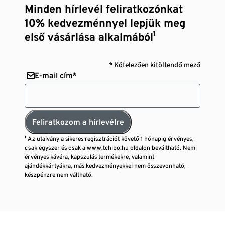
Minden hírlevél feliratkozónkat
10% kedvezménnyel lepjük meg
első vásárlása alkalmából¹
* Kötelezően kitöltendő mező
E-mail cím*
Feliratkozom a hírlevélre
¹ Az utalvány a sikeres regisztrációt követő 1 hónapig érvényes,
csak egyszer és csak a www.tchibo.hu oldalon beváltható. Nem
érvényes kávéra, kapszulás termékekre, valamint
ajándékkártyákra, más kedvezményekkel nem összevonható,
készpénzre nem váltható.