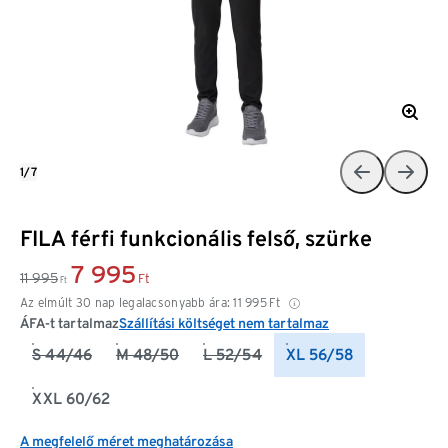
1/7
FILA férfi funkcionális felső, szürke
7 995
11 995
Ft
Ft
Az elmúlt 30 nap legalacsonyabb ára:
11 995
Ft
ÁFA-t tartalmaz
Szállítási költséget nem tartalmaz
S 44/46
M 48/50
L 52/54
XL 56/58
XXL 60/62
A megfelelő méret meghatározása