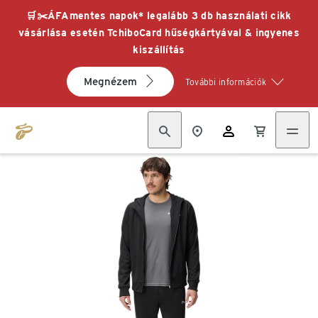
🛒✂️ÁFAmentes napok* legalább 3 db használati cikk
vásárlása esetén TchiboCard hűségkártyával & ingyenes
kiszállítás
Megnézem
További információk