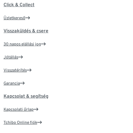
Click & Collect
Üzletkereső
Visszaküldés & csere
30 napos elállási jog
Jótállás
Visszatérítés
Garancia
Kapcsolat & segítség
Kapcsolati űrlap
Tchibo Online fiók