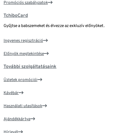
Promóciós szabályzatok
TchiboCard
Gyűjtse a babszemeket és élvezze az exkluzív előnyöket.
Ingyenes regisztráció
Előnyök megtekintése
További szolgáltatásaink
Üzletek promóciói
Kávébár
Használati utasítások
Ajándékkártya
Hírlevél