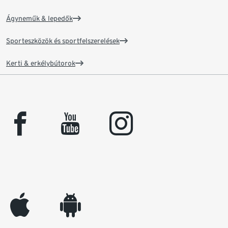
Ágyneműk & lepedők
Sporteszközök és sportfelszerelések
Kerti & erkélybútorok
facebook
youtube
instagram
appleinc
android