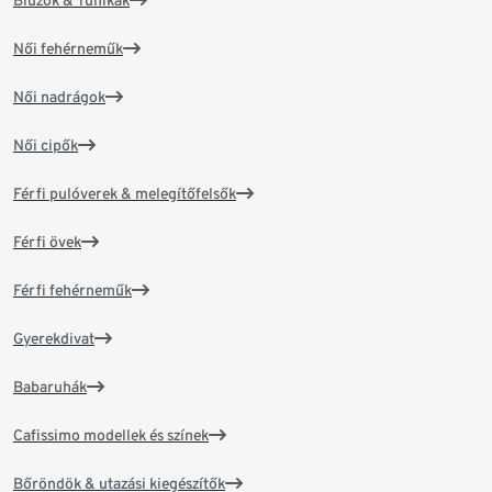
Blúzok & Tunikák
Női fehérneműk
Női nadrágok
Női cipők
Férfi pulóverek & melegítőfelsők
Férfi övek
Férfi fehérneműk
Gyerekdivat
Babaruhák
Cafissimo modellek és színek
Bőröndök & utazási kiegészítők