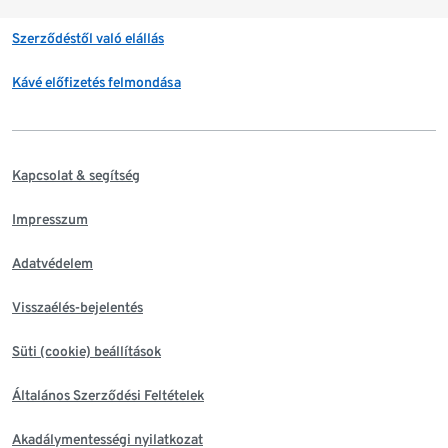
Szerződéstől való elállás
Kávé előfizetés felmondása
Kapcsolat & segítség
Impresszum
Adatvédelem
Visszaélés-bejelentés
Süti (cookie) beállítások
Általános Szerződési Feltételek
Akadálymentességi nyilatkozat