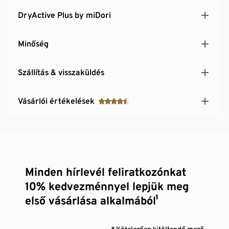
DryActive Plus by miDori
Minőség
Szállítás & visszaküldés
Vásárlói értékelések
Minden hírlevél feliratkozónkat
10% kedvezménnyel lepjük meg
első vásárlása alkalmából¹
* Kötelezően kitöltendő mező