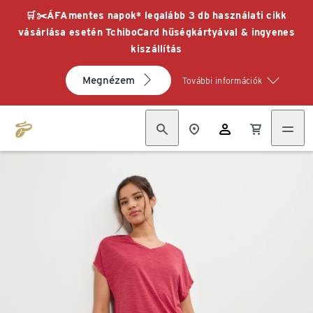
🛒✂️ÁFAmentes napok* legalább 3 db használati cikk
vásárlása esetén TchiboCard hűségkártyával & ingyenes
kiszállítás
Megnézem
További információk