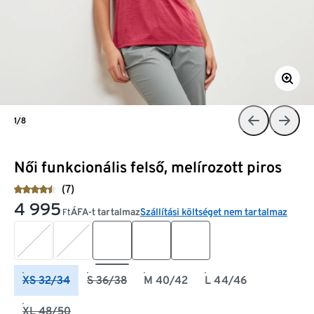
1/8
Női funkcionális felső, melírozott piros
(7)
4 995
ÁFA-t tartalmaz
Szállítási költséget nem tartalmaz
Ft
XS 32/34
S 36/38
M 40/42
L 44/46
XL 48/50