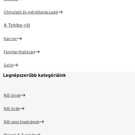
Útmutató és mérettanácsadó
A Tchibo-ról
Karrier
Fenntarthatóság
Sajtó
Legnépszerűbb kategóriáink
Női divat
Női órák
Női sportnadrágok