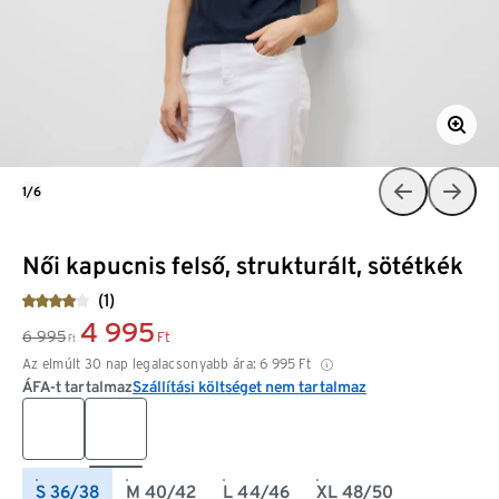
1/6
Női kapucnis felső, strukturált, sötétkék
(1)
4 995
6 995
Ft
Ft
Az elmúlt 30 nap legalacsonyabb ára:
6 995
Ft
ÁFA-t tartalmaz
Szállítási költséget nem tartalmaz
S 36/38
M 40/42
L 44/46
XL 48/50