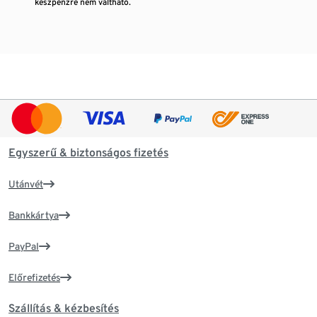
készpénzre nem váltható.
Egyszerű & biztonságos fizetés
Utánvét
Bankkártya
PayPal
Előrefizetés
Szállítás & kézbesítés