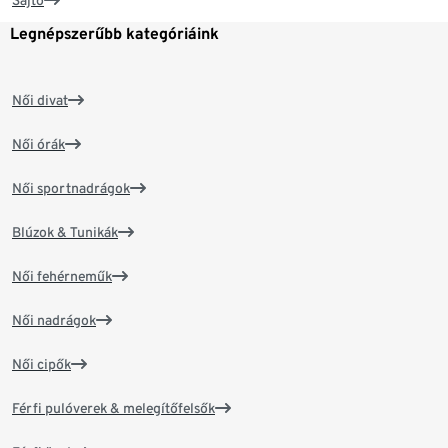
Sajtó
Legnépszerűbb kategóriáink
Női divat
Női órák
Női sportnadrágok
Blúzok & Tunikák
Női fehérneműk
Női nadrágok
Női cipők
Férfi pulóverek & melegítőfelsők