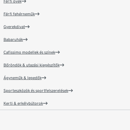
Férfi övek
Férfi fehérneműk
Gyerekdivat
Babaruhák
Cafissimo modellek és színek
Bőröndök & utazási kiegészítők
Ágyneműk & lepedők
Sporteszközök és sportfelszerelések
Kerti & erkélybútorok