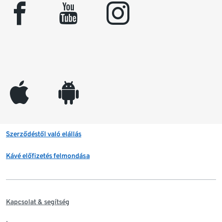
facebook
youtube
instagram
appleinc
android
Szerződéstől való elállás
Kávé előfizetés felmondása
Kapcsolat & segítség