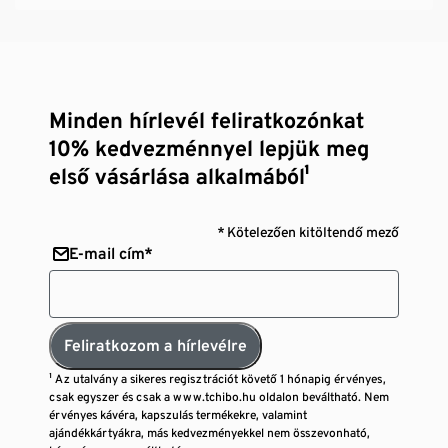
Minden hírlevél feliratkozónkat
10% kedvezménnyel lepjük meg
első vásárlása alkalmából¹
* Kötelezően kitöltendő mező
E-mail cím*
Feliratkozom a hírlevélre
¹ Az utalvány a sikeres regisztrációt követő 1 hónapig érvényes,
csak egyszer és csak a www.tchibo.hu oldalon beváltható. Nem
érvényes kávéra, kapszulás termékekre, valamint
ajándékkártyákra, más kedvezményekkel nem összevonható,