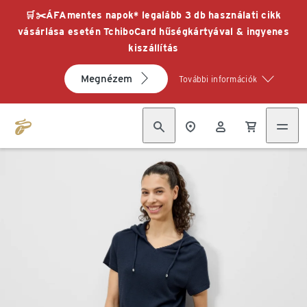
🛒✂️ÁFAmentes napok* legalább 3 db használati cikk
vásárlása esetén TchiboCard hűségkártyával & ingyenes
kiszállítás
Megnézem
További információk