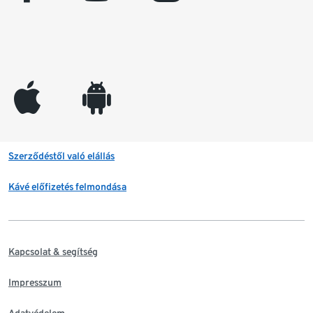
appleinc
android
Szerződéstől való elállás
Kávé előfizetés felmondása
Kapcsolat & segítség
Impresszum
Adatvédelem