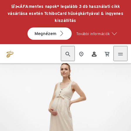
🛒✂️ÁFAmentes napok* legalább 3 db használati cikk
vásárlása esetén TchiboCard hűségkártyával & ingyenes
kiszállítás
Megnézem
További információk