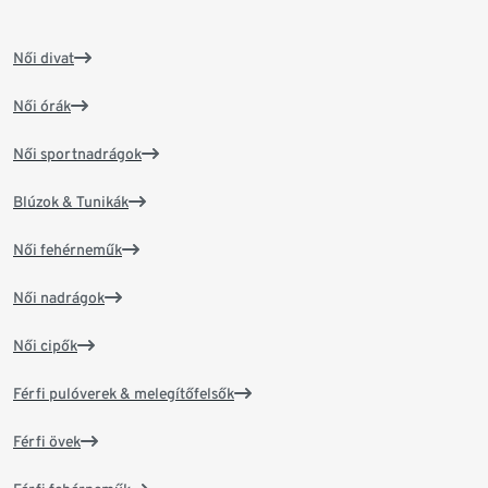
Női divat
Női órák
Női sportnadrágok
Blúzok & Tunikák
Női fehérneműk
Női nadrágok
Női cipők
Férfi pulóverek & melegítőfelsők
Férfi övek