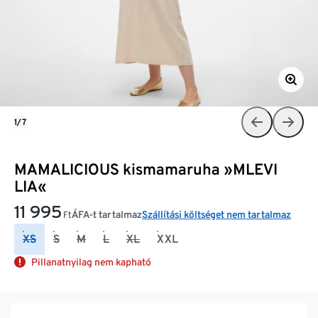
1/7
MAMALICIOUS kismamaruha »MLEVI
LIA«
11 995
ÁFA-t tartalmaz
Szállítási költséget nem tartalmaz
Ft
XS
S
M
L
XL
XXL
Pillanatnyilag nem kapható