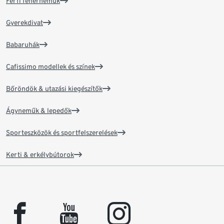
Férfi fehérneműk
Gyerekdivat
Babaruhák
Cafissimo modellek és színek
Bőröndök & utazási kiegészítők
Ágyneműk & lepedők
Sporteszközök és sportfelszerelések
Kerti & erkélybútorok
facebook
youtube
instagram