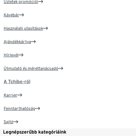
Üzletek promóciói
Kávébár
Használati utasítások
Ajándékkártya
Hírlevél
Útmutató és mérettanácsadó
A Tchibo-ról
Karrier
Fenntarthatóság
Sajtó
Legnépszerűbb kategóriáink