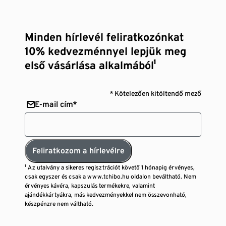
Minden hírlevél feliratkozónkat
10% kedvezménnyel lepjük meg
első vásárlása alkalmából¹
* Kötelezően kitöltendő mező
E-mail cím*
Feliratkozom a hírlevélre
¹ Az utalvány a sikeres regisztrációt követő 1 hónapig érvényes,
csak egyszer és csak a www.tchibo.hu oldalon beváltható. Nem
érvényes kávéra, kapszulás termékekre, valamint
ajándékkártyákra, más kedvezményekkel nem összevonható,
készpénzre nem váltható.