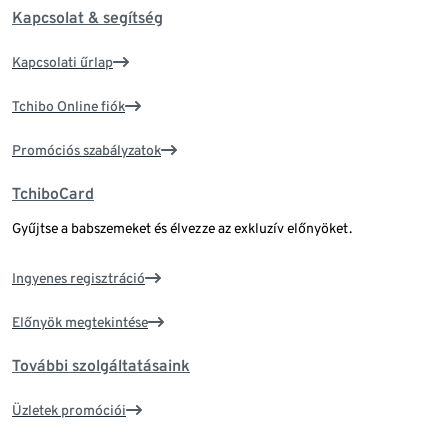
Kapcsolat & segítség
Kapcsolati űrlap
Tchibo Online fiók
Promóciós szabályzatok
TchiboCard
Gyűjtse a babszemeket és élvezze az exkluzív előnyöket.
Ingyenes regisztráció
Előnyök megtekintése
További szolgáltatásaink
Üzletek promóciói