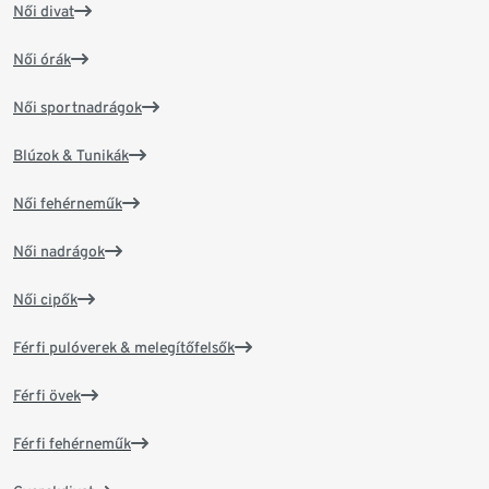
Női divat
Női órák
Női sportnadrágok
Blúzok & Tunikák
Női fehérneműk
Női nadrágok
Női cipők
Férfi pulóverek & melegítőfelsők
Férfi övek
Férfi fehérneműk