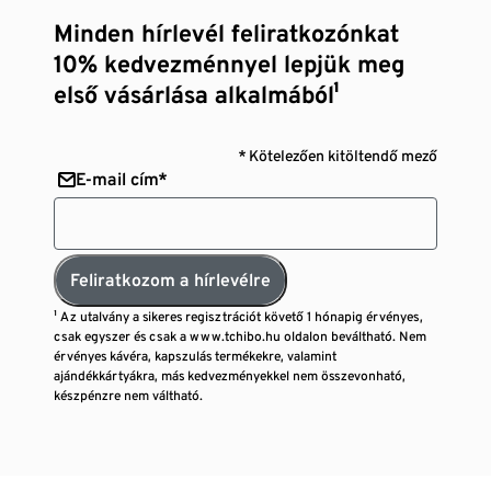
Minden hírlevél feliratkozónkat
10% kedvezménnyel lepjük meg
első vásárlása alkalmából¹
* Kötelezően kitöltendő mező
E-mail cím*
Feliratkozom a hírlevélre
¹ Az utalvány a sikeres regisztrációt követő 1 hónapig érvényes,
csak egyszer és csak a www.tchibo.hu oldalon beváltható. Nem
érvényes kávéra, kapszulás termékekre, valamint
ajándékkártyákra, más kedvezményekkel nem összevonható,
készpénzre nem váltható.