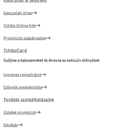
Kapcsolat & segítség
Kapcsolati űrlap
Tchibo Online fiók
Promóciós szabályzatok
TchiboCard
Gyűjtse a babszemeket és élvezze az exkluzív előnyöket.
Ingyenes regisztráció
Előnyök megtekintése
További szolgáltatásaink
Üzletek promóciói
Kávébár