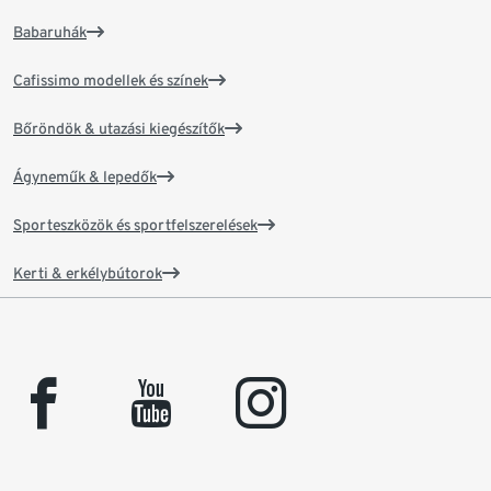
Babaruhák
Cafissimo modellek és színek
Bőröndök & utazási kiegészítők
Ágyneműk & lepedők
Sporteszközök és sportfelszerelések
Kerti & erkélybútorok
facebook
youtube
instagram