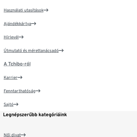
Használati utasítások
Ajándékkártya
Hírlevél
Útmutató és mérettanácsadó
A Tchibo-ról
Karrier
Fenntarthatóság
Sajtó
Legnépszerűbb kategóriáink
Női divat