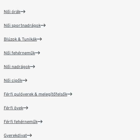
Női órák
Női sportnadrágok
Blúzok & Tunikák
Női fehérneműk
Női nadrágok
Női cipők
Férfi pulóverek & melegítőfelsők
Férfi övek
Férfi fehérneműk
Gyerekdivat