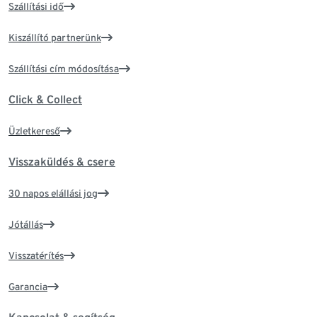
Szállítási idő
Kiszállító partnerünk
Szállítási cím módosítása
Click & Collect
Üzletkereső
Visszaküldés & csere
30 napos elállási jog
Jótállás
Visszatérítés
Garancia