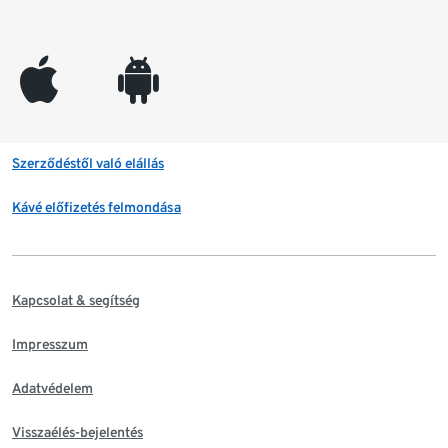
appleinc
android
Szerződéstől való elállás
Kávé előfizetés felmondása
Kapcsolat & segítség
Impresszum
Adatvédelem
Visszaélés-bejelentés