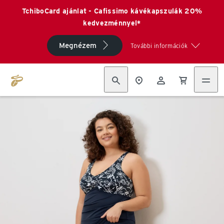
TchiboCard ajánlat - Cafissimo kávékapszulák 20%
kedvezménnyel*
Megnézem
További információk