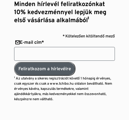
Minden hírlevél feliratkozónkat
10% kedvezménnyel lepjük meg
első vásárlása alkalmából¹
* Kötelezően kitöltendő mező
E-mail cím*
Feliratkozom a hírlevélre
¹ Az utalvány a sikeres regisztrációt követő 1 hónapig érvényes,
csak egyszer és csak a www.tchibo.hu oldalon beváltható. Nem
érvényes kávéra, kapszulás termékekre, valamint
ajándékkártyákra, más kedvezményekkel nem összevonható,
készpénzre nem váltható.