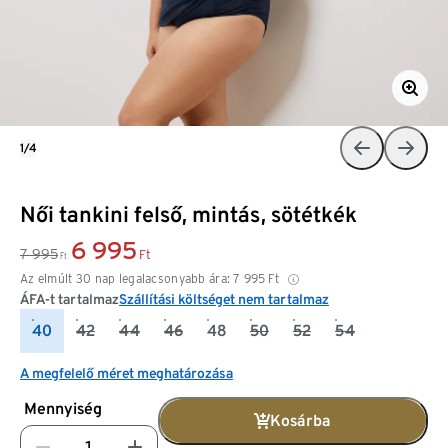
1/4
Női tankini felső, mintás, sötétkék
6 995
7 995
Ft
Ft
Az elmúlt 30 nap legalacsonyabb ára:
7 995
Ft
ÁFA-t tartalmaz
Szállítási költséget nem tartalmaz
40
42
44
46
48
50
52
54
A megfelelő méret meghatározása
Mennyiség
Kosárba