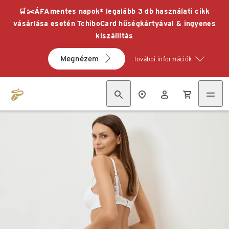
🛒✂️ÁFAmentes napok* legalább 3 db használati cikk
vásárlása esetén TchiboCard hűségkártyával & ingyenes
kiszállítás
Megnézem
További információk