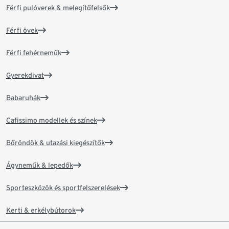
Férfi pulóverek & melegítőfelsők
Férfi övek
Férfi fehérneműk
Gyerekdivat
Babaruhák
Cafissimo modellek és színek
Bőröndök & utazási kiegészítők
Ágyneműk & lepedők
Sporteszközök és sportfelszerelések
Kerti & erkélybútorok