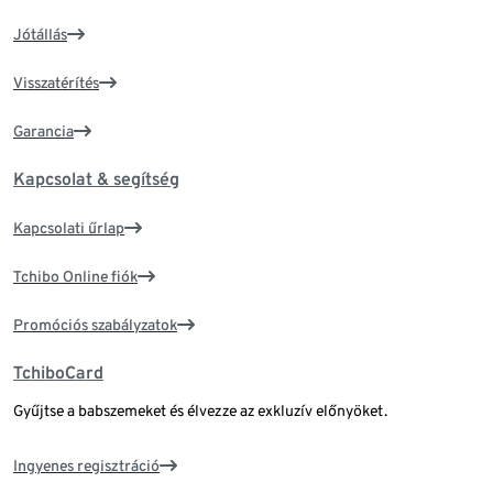
Jótállás
Visszatérítés
Garancia
Kapcsolat & segítség
Kapcsolati űrlap
Tchibo Online fiók
Promóciós szabályzatok
TchiboCard
Gyűjtse a babszemeket és élvezze az exkluzív előnyöket.
Ingyenes regisztráció