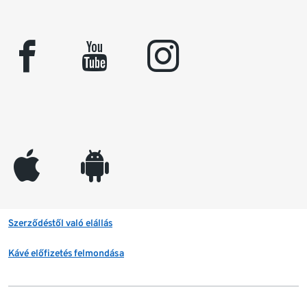
facebook
youtube
instagram
appleinc
android
Szerződéstől való elállás
Kávé előfizetés felmondása