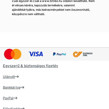
csak egyszer és csak a www.tchibo.hu oldalon beváltható. Nem
érvényes kávéra, kapszulás termékekre, valamint
ajándékkártyákra, más kedvezményekkel nem összevonható,
készpénzre nem váltható.
Egyszerű & biztonságos fizetés
Utánvét
Bankkártya
PayPal
Előrefizetés