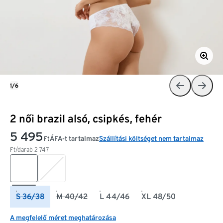
1/6
2 női brazil alsó, csipkés, fehér
5 495
ÁFA-t tartalmaz
Szállítási költséget nem tartalmaz
Ft
Ft/darab
2 747
S 36/38
M 40/42
L 44/46
XL 48/50
A megfelelő méret meghatározása