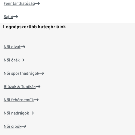
Fenntarthatóság
Sajtó
Legnépszerűbb kategóriáink
Női divat
Női órák
Női sportnadrágok
Blúzok & Tunikák
Női fehérneműk
Női nadrágok
Női cipők