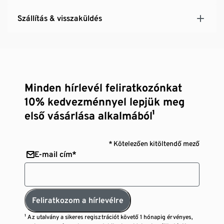
Szállítás & visszaküldés
Minden hírlevél feliratkozónkat
10% kedvezménnyel lepjük meg
első vásárlása alkalmából¹
* Kötelezően kitöltendő mező
E-mail cím*
Feliratkozom a hírlevélre
¹ Az utalvány a sikeres regisztrációt követő 1 hónapig érvényes,