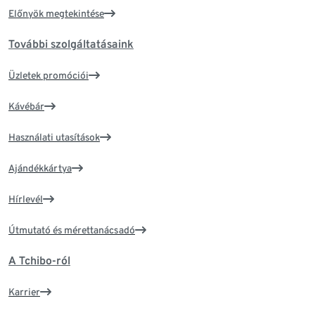
Előnyök megtekintése
További szolgáltatásaink
Üzletek promóciói
Kávébár
Használati utasítások
Ajándékkártya
Hírlevél
Útmutató és mérettanácsadó
A Tchibo-ról
Karrier