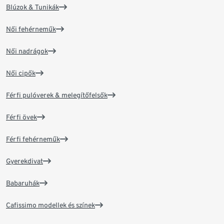
Blúzok & Tunikák
Női fehérneműk
Női nadrágok
Női cipők
Férfi pulóverek & melegítőfelsők
Férfi övek
Férfi fehérneműk
Gyerekdivat
Babaruhák
Cafissimo modellek és színek