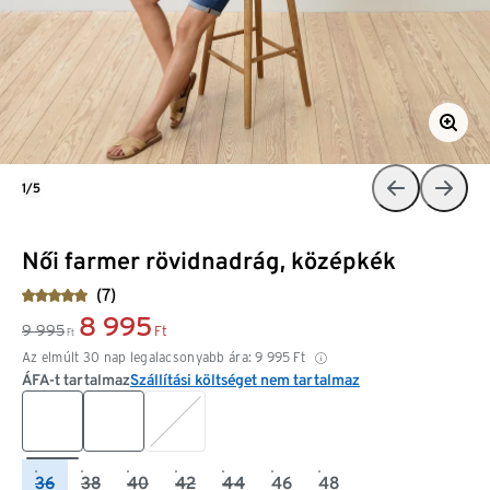
1/5
Női farmer rövidnadrág, középkék
(7)
8 995
9 995
Ft
Ft
Az elmúlt 30 nap legalacsonyabb ára:
9 995
Ft
ÁFA-t tartalmaz
Szállítási költséget nem tartalmaz
36
38
40
42
44
46
48