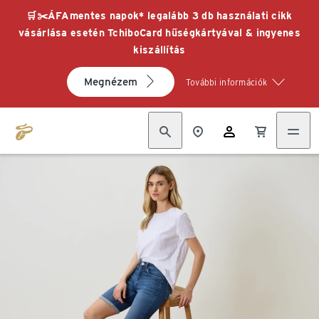
🛒✂️ÁFAmentes napok* legalább 3 db használati cikk
vásárlása esetén TchiboCard hűségkártyával & ingyenes
kiszállítás
Megnézem
További információk