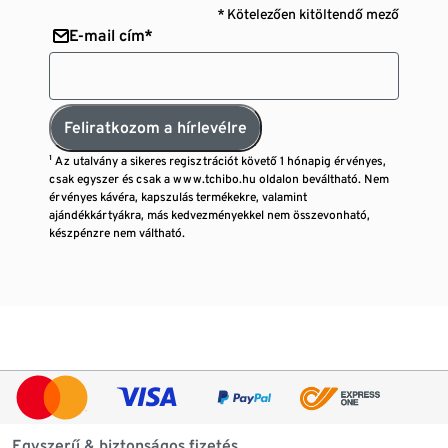
* Kötelezően kitöltendő mező
E-mail cím*
Feliratkozom a hírlevélre
¹ Az utalvány a sikeres regisztrációt követő 1 hónapig érvényes,
csak egyszer és csak a www.tchibo.hu oldalon beváltható. Nem
érvényes kávéra, kapszulás termékekre, valamint
ajándékkártyákra, más kedvezményekkel nem összevonható,
készpénzre nem váltható.
Egyszerű & biztonságos fizetés