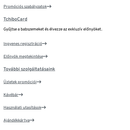
Promóciós szabályzatok
TchiboCard
Gyűjtse a babszemeket és élvezze az exkluzív előnyöket.
Ingyenes regisztráció
Előnyök megtekintése
További szolgáltatásaink
Üzletek promóciói
Kávébár
Használati utasítások
Ajándékkártya