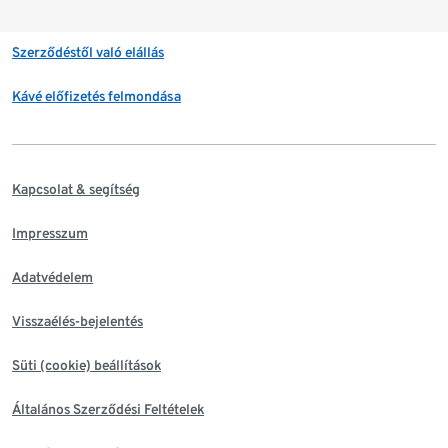
Szerződéstől való elállás
Kávé előfizetés felmondása
Kapcsolat & segítség
Impresszum
Adatvédelem
Visszaélés-bejelentés
Süti (cookie) beállítások
Általános Szerződési Feltételek