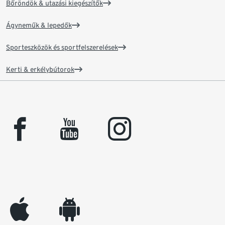
Bőröndök & utazási kiegészítők
Ágyneműk & lepedők
Sporteszközök és sportfelszerelések
Kerti & erkélybútorok
facebook
youtube
instagram
appleinc
android