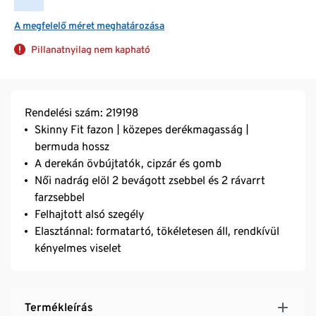
A megfelelő méret meghatározása
Pillanatnyilag nem kapható
Rendelési szám: 219198
Skinny Fit fazon | közepes derékmagasság |
bermuda hossz
A derekán övbújtatók, cipzár és gomb
Női nadrág elöl 2 bevágott zsebbel és 2 rávarrt
farzsebbel
Felhajtott alsó szegély
Elasztánnal: formatartó, tökéletesen áll, rendkívül
kényelmes viselet
Termékleírás