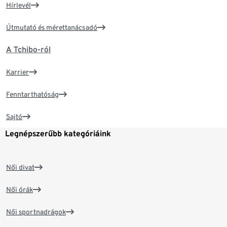
Hírlevél
Útmutató és mérettanácsadó
A Tchibo-ról
Karrier
Fenntarthatóság
Sajtó
Legnépszerűbb kategóriáink
Női divat
Női órák
Női sportnadrágok