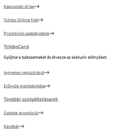
Kapcsolati űrlap
Tchibo Online fiók
Promóciós szabályzatok
TchiboCard
Gyűjtse a babszemeket és élvezze az exkluzív előnyöket.
Ingyenes regisztráció
Előnyök megtekintése
További szolgáltatásaink
Üzletek promóciói
Kávébár