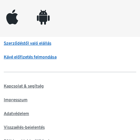
appleinc
android
Szerződéstől való elállás
Kávé előfizetés felmondása
Kapcsolat & segítség
Impresszum
Adatvédelem
Visszaélés-bejelentés