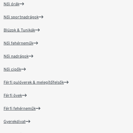
Női órák
Női sportnadrágok
Blúzok & Tunikák
Női fehérneműk
Női nadrágok
Női cipők
Férfi pulóverek & melegítőfelsők
Férfi övek
Férfi fehérneműk
Gyerekdivat