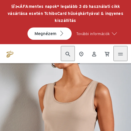
🛒✂️ÁFAmentes napok* legalább 3 db használati cikk
vásárlása esetén TchiboCard hűségkártyával & ingyenes
kiszállítás
Megnézem
További információk