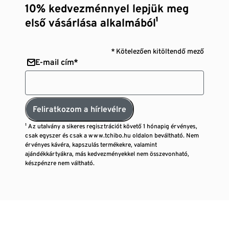
10% kedvezménnyel lepjük meg
első vásárlása alkalmából¹
* Kötelezően kitöltendő mező
E-mail cím*
Feliratkozom a hírlevélre
¹ Az utalvány a sikeres regisztrációt követő 1 hónapig érvényes,
csak egyszer és csak a www.tchibo.hu oldalon beváltható. Nem
érvényes kávéra, kapszulás termékekre, valamint
ajándékkártyákra, más kedvezményekkel nem összevonható,
készpénzre nem váltható.