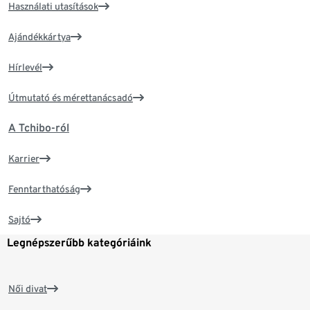
Használati utasítások
Ajándékkártya
Hírlevél
Útmutató és mérettanácsadó
A Tchibo-ról
Karrier
Fenntarthatóság
Sajtó
Legnépszerűbb kategóriáink
Női divat