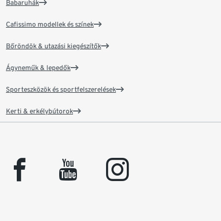
Babaruhák
Cafissimo modellek és színek
Bőröndök & utazási kiegészítők
Ágyneműk & lepedők
Sporteszközök és sportfelszerelések
Kerti & erkélybútorok
facebook
youtube
instagram