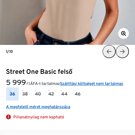
1/10
Street One Basic felső
5 999
ÁFA-t tartalmaz
Szállítási költséget nem tartalmaz
Ft
36
38
40
42
44
46
A megfelelő méret meghatározása
Pillanatnyilag nem kapható