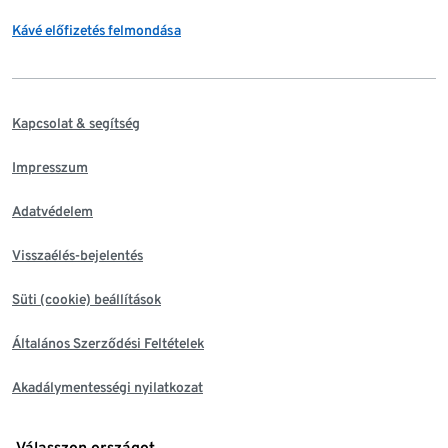
Kávé előfizetés felmondása
Kapcsolat & segítség
Impresszum
Adatvédelem
Visszaélés-bejelentés
Süti (cookie) beállítások
Általános Szerződési Feltételek
Akadálymentességi nyilatkozat
Válasszon országot