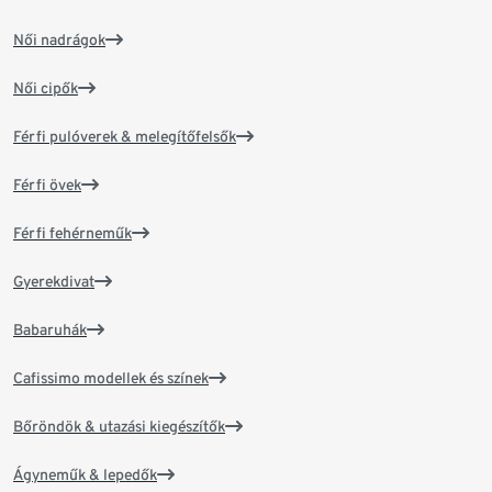
Női nadrágok
Női cipők
Férfi pulóverek & melegítőfelsők
Férfi övek
Férfi fehérneműk
Gyerekdivat
Babaruhák
Cafissimo modellek és színek
Bőröndök & utazási kiegészítők
Ágyneműk & lepedők