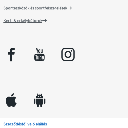
Sporteszközök és sportfelszerelések
Kerti & erkélybútorok
facebook
youtube
instagram
appleinc
android
Szerződéstől való elállás