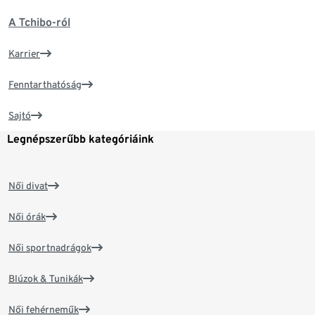
A Tchibo-ról
Karrier
Fenntarthatóság
Sajtó
Legnépszerűbb kategóriáink
Női divat
Női órák
Női sportnadrágok
Blúzok & Tunikák
Női fehérneműk