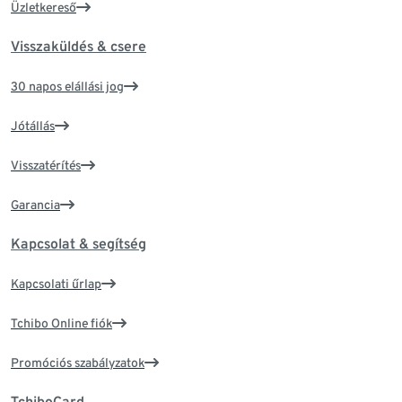
Üzletkereső
Visszaküldés & csere
30 napos elállási jog
Jótállás
Visszatérítés
Garancia
Kapcsolat & segítség
Kapcsolati űrlap
Tchibo Online fiók
Promóciós szabályzatok
TchiboCard