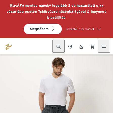
🛒✂️ÁFAmentes napok* legalább 3 db használati cikk
vásárlása esetén TchiboCard hűségkártyával & ingyenes
kiszállítás
Megnézem
További információk