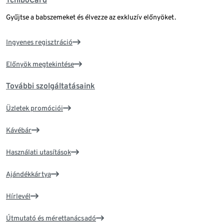
Gyűjtse a babszemeket és élvezze az exkluzív előnyöket.
Ingyenes regisztráció
Előnyök megtekintése
További szolgáltatásaink
Üzletek promóciói
Kávébár
Használati utasítások
Ajándékkártya
Hírlevél
Útmutató és mérettanácsadó