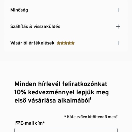
Minőség
Szállítás & visszaküldés
Vásárlói értékelések
Minden hírlevél feliratkozónkat
10% kedvezménnyel lepjük meg
első vásárlása alkalmából¹
* Kötelezően kitöltendő mező
E-mail cím*