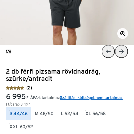
1/6
2 db férfi pizsama rövidnadrág,
szürke/antracit
(2)
6 995
ÁFA-t tartalmaz
Szállítási költséget nem tartalmaz
Ft
Ft/darab
3 497
S 44/46
M 48/50
L 52/54
XL 56/58
XXL 60/62