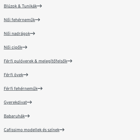
Blúzok & Tunikák
Női fehérneműk
Női nadrágok
Női cipők
Férfi pulóverek & melegítőfelsők
Férfi övek
Férfi fehérneműk
Gyerekdivat
Babaruhák
Cafissimo modellek és színek