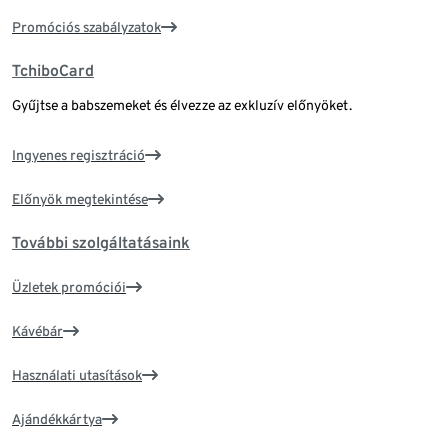
Promóciós szabályzatok
TchiboCard
Gyűjtse a babszemeket és élvezze az exkluzív előnyöket.
Ingyenes regisztráció
Előnyök megtekintése
További szolgáltatásaink
Üzletek promóciói
Kávébár
Használati utasítások
Ajándékkártya