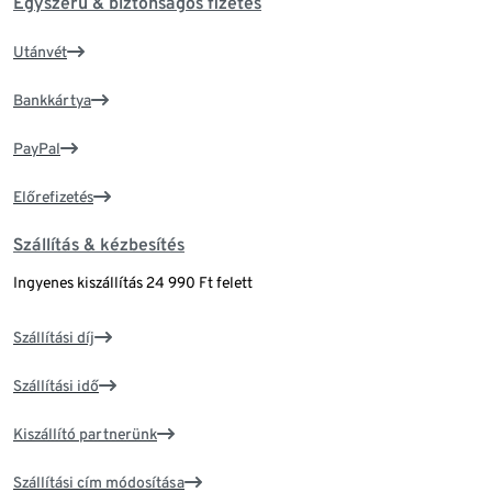
Egyszerű & biztonságos fizetés
Utánvét
Bankkártya
PayPal
Előrefizetés
Szállítás & kézbesítés
Ingyenes kiszállítás 24 990 Ft felett
Szállítási díj
Szállítási idő
Kiszállító partnerünk
Szállítási cím módosítása