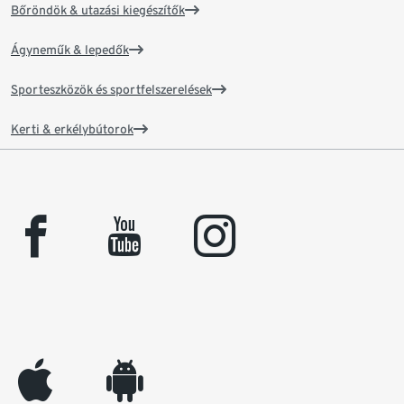
Bőröndök & utazási kiegészítők
Ágyneműk & lepedők
Sporteszközök és sportfelszerelések
Kerti & erkélybútorok
facebook
youtube
instagram
appleinc
android