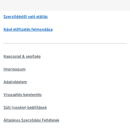
Szerződéstől való elállás
Kávé előfizetés felmondása
Kapcsolat & segítség
Impresszum
Adatvédelem
Visszaélés-bejelentés
Süti (cookie) beállítások
Általános Szerződési Feltételek