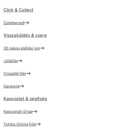
Click & Collect
Üzletkereső
Visszaküldés & csere
30 napos elállási jog
Jótállás
Visszatérítés
Garancia
Kapcsolat & segítség
Kapcsolati űrlap
Tchibo Online fiók