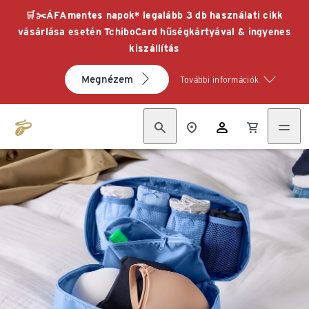
🛒✂️ÁFAmentes napok* legalább 3 db használati cikk
vásárlása esetén TchiboCard hűségkártyával & ingyenes
kiszállítás
Megnézem
További információk