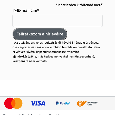
* Kötelezően kitöltendő mező
E-mail cím*
Feliratkozom a hírlevélre
¹ Az utalvány a sikeres regisztrációt követő 1 hónapig érvényes,
csak egyszer és csak a www.tchibo.hu oldalon beváltható. Nem
érvényes kávéra, kapszulás termékekre, valamint
ajándékkártyákra, más kedvezményekkel nem összevonható,
készpénzre nem váltható.