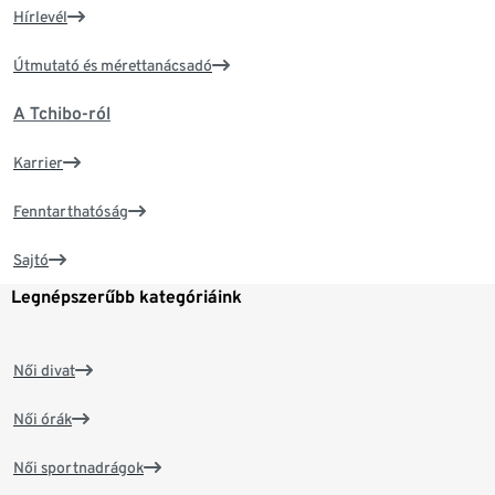
Hírlevél
Útmutató és mérettanácsadó
A Tchibo-ról
Karrier
Fenntarthatóság
Sajtó
Legnépszerűbb kategóriáink
Női divat
Női órák
Női sportnadrágok