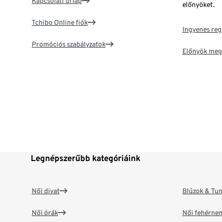
Kapcsolati űrlap
előnyöket.
Tchibo Online fiók
Ingyenes reg
Promóciós szabályzatok
Előnyök meg
Legnépszerűbb kategóriáink
Női divat
Blúzok & Tun
Női órák
Női fehérne