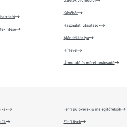
Üzletek promóciói
Kávébár
isztráció
Használati utasítások
tekintése
Ajándékkártya
Hírlevél
Útmutató és mérettanácsadó
ikák
Férfi pulóverek & melegítőfelsők
műk
Férfi övek