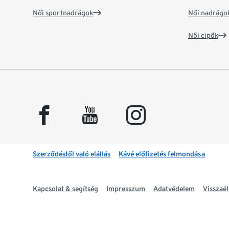
Női sportnadrágok
Női nadrágo
Női cipők
facebook
youtube
instagram
Szerződéstől való elállás
Kávé előfizetés felmondása
Kapcsolat & segítség
Impresszum
Adatvédelem
Visszaél