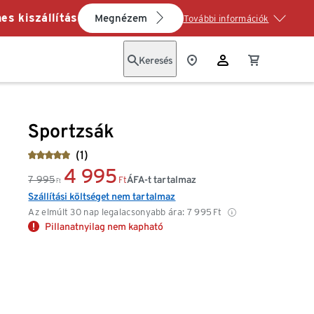
es kiszállítás
Megnézem
További információk
Keresés
Sportzsák
(1)
4 995
7 995
ÁFA-t tartalmaz
Ft
Ft
Szállítási költséget nem tartalmaz
Az elmúlt 30 nap legalacsonyabb ára:
7 995
Ft
Pillanatnyilag nem kapható