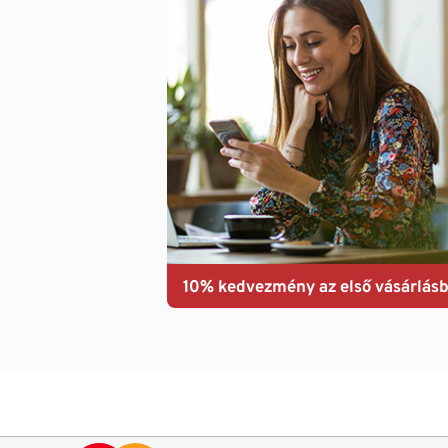
10% kedvezmény az első vásárlásb