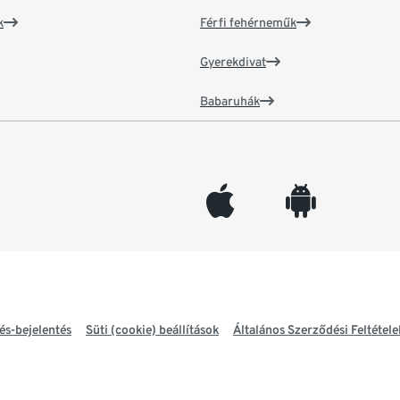
k
Férfi fehérneműk
Gyerekdivat
Babaruhák
appleinc
android
és-bejelentés
Süti (cookie) beállítások
Általános Szerződési Feltétele