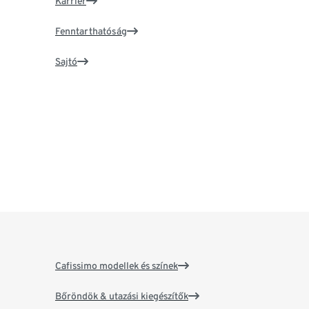
Karrier
Fenntarthatóság
Sajtó
Cafissimo modellek és színek
Bőröndök & utazási kiegészítők