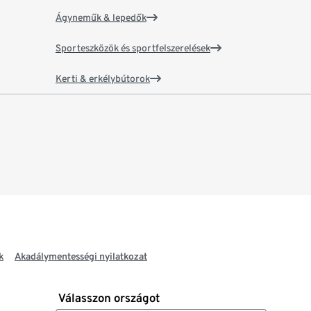
Ágyneműk & lepedők
Sporteszközök és sportfelszerelések
Kerti & erkélybútorok
k
Akadálymentességi nyilatkozat
Válasszon országot