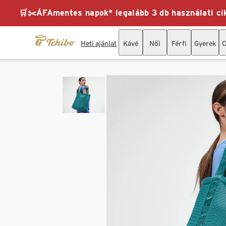
🛒✂️ÁFAmentes napok* legalább 3 db használati cik
Heti ajánlat
Kávé
Női
Férfi
Gyerek
O