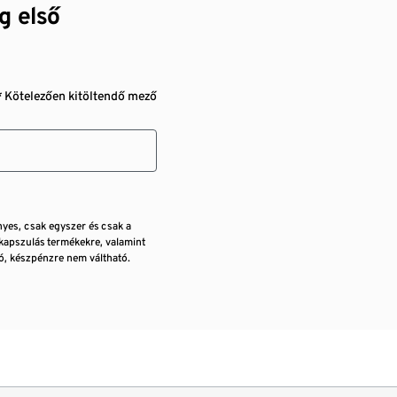
g első
* Kötelezően kitöltendő mező
nyes, csak egyszer és csak a
kapszulás termékekre, valamint
, készpénzre nem váltható.