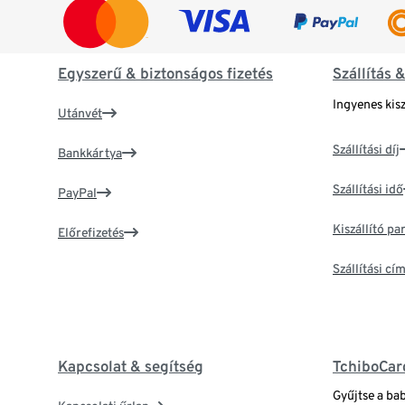
Egyszerű & biztonságos fizetés
Szállítás 
Ingyenes kisz
Utánvét
Szállítási díj
Bankkártya
Szállítási idő
PayPal
Kiszállító p
Előrefizetés
Szállítási c
Kapcsolat & segítség
TchiboCar
Gyűjtse a ba