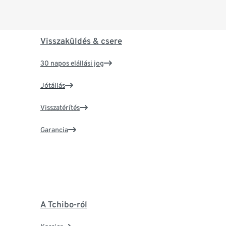
Visszaküldés & csere
30 napos elállási jog
Jótállás
Visszatérítés
Garancia
A Tchibo-ról