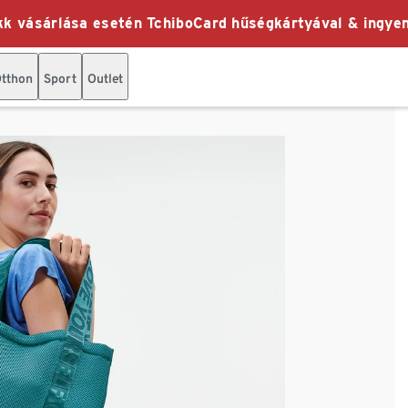
k vásárlása esetén TchiboCard hűségkártyával & ingyen
tthon
Sport
Outlet