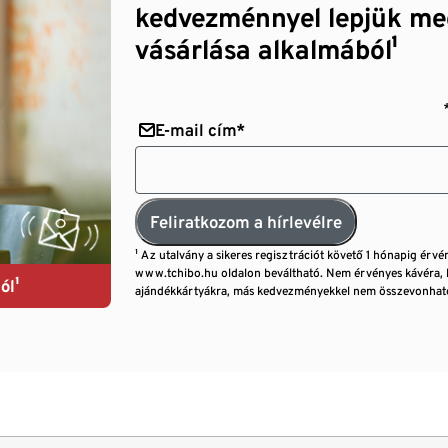
kedvezménnyel lepjük me
vásárlása alkalmából¹
E-mail cím*
Feliratkozom a hírlevélre
¹ Az utalvány a sikeres regisztrációt követő 1 hónapig érvé
www.tchibo.hu oldalon beváltható. Nem érvényes kávéra, 
ól¹
ajándékkártyákra, más kedvezményekkel nem összevonható