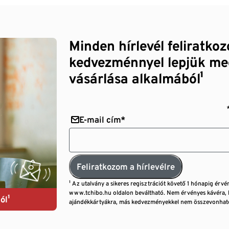
Minden hírlevél feliratko
kedvezménnyel lepjük me
vásárlása alkalmából¹
E-mail cím*
Feliratkozom a hírlevélre
¹ Az utalvány a sikeres regisztrációt követő 1 hónapig érvé
www.tchibo.hu oldalon beváltható. Nem érvényes kávéra, 
ól¹
ajándékkártyákra, más kedvezményekkel nem összevonható