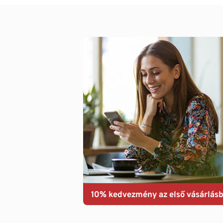
10% kedvezmény az első vásárlásb