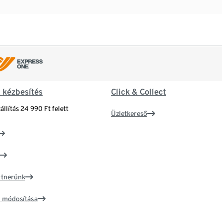
& kézbesítés
Click & Collect
állítás 24 990 Ft felett
Üzletkereső
artnerünk
ím módosítása