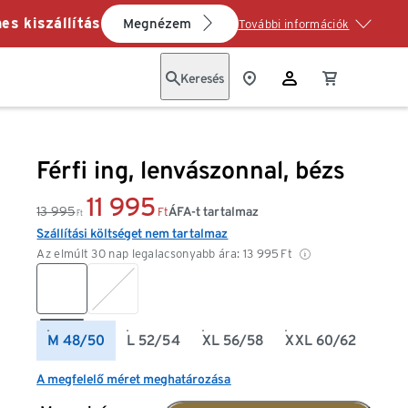
es kiszállítás
Megnézem
További információk
Keresés
Férfi ing, lenvászonnal, bézs
11 995
13 995
ÁFA-t tartalmaz
Ft
Ft
Szállítási költséget nem tartalmaz
Az elmúlt 30 nap legalacsonyabb ára:
13 995
Ft
M 48/50
L 52/54
XL 56/58
XXL 60/62
A megfelelő méret meghatározása