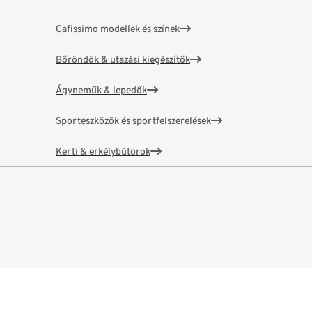
Cafissimo modellek és színek
Bőröndök & utazási kiegészítők
Ágyneműk & lepedők
Sporteszközök és sportfelszerelések
Kerti & erkélybútorok