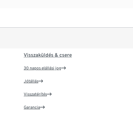
Visszaküldés & csere
30 napos elállási jog
Jótállás
Visszatérítés
Garancia