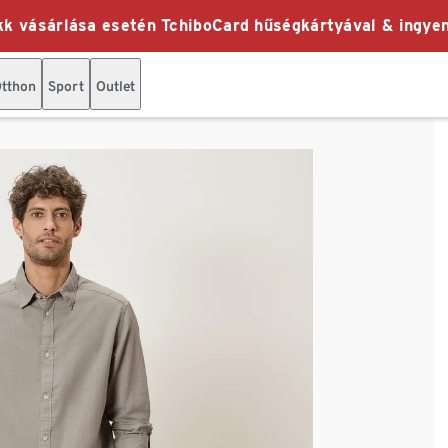
k vásárlása esetén TchiboCard hűségkártyával & ingyen
tthon
Sport
Outlet