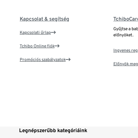
Kapcsolat & segítség
TchiboCar
Gyűjtse a ba
Kapcsolati űrlap
előnyöket.
Tchibo Online fiók
Ingyenes reg
Promóciós szabályzatok
Előnyök meg
Legnépszerűbb kategóriáink