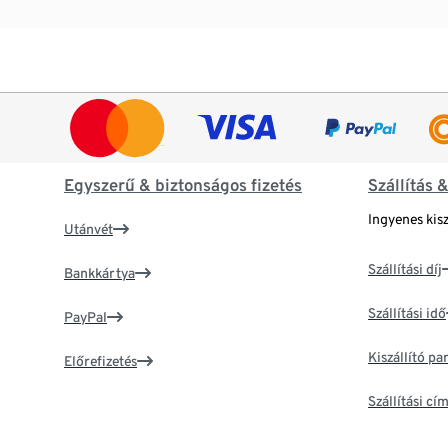
Egyszerű & biztonságos fizetés
Szállítás 
Ingyenes kisz
Utánvét
Szállítási díj
Bankkártya
Szállítási idő
PayPal
Kiszállító p
Előrefizetés
Szállítási c