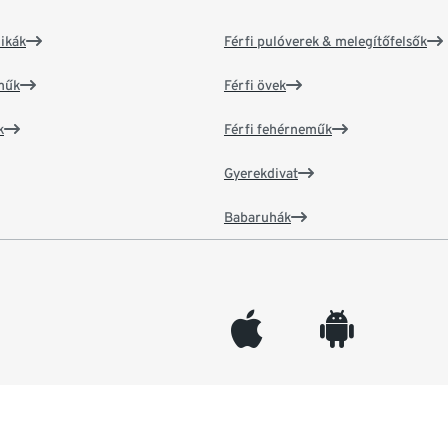
ikák
Férfi pulóverek & melegítőfelsők
műk
Férfi övek
k
Férfi fehérneműk
Gyerekdivat
Babaruhák
appleinc
android