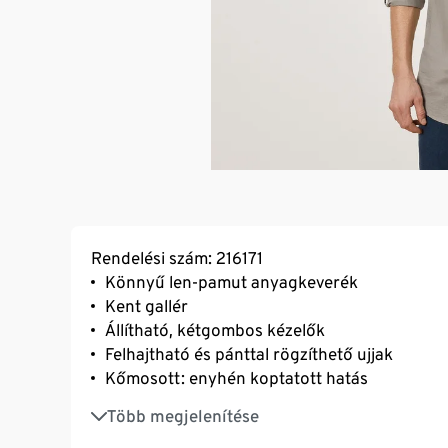
Rendelési szám: 216171
Könnyű len-pamut anyagkeverék
Kent gallér
Állítható, kétgombos kézelők
Felhajtható és pánttal rögzíthető ujjak
Kőmosott: enyhén koptatott hatás
Modern fit szabás
Több megjelenítése