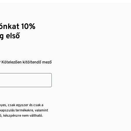
zónkat 10%
g első
* Kötelezően kitöltendő mező
nyes, csak egyszer és csak a
kapszulás termékekre, valamint
, készpénzre nem váltható.