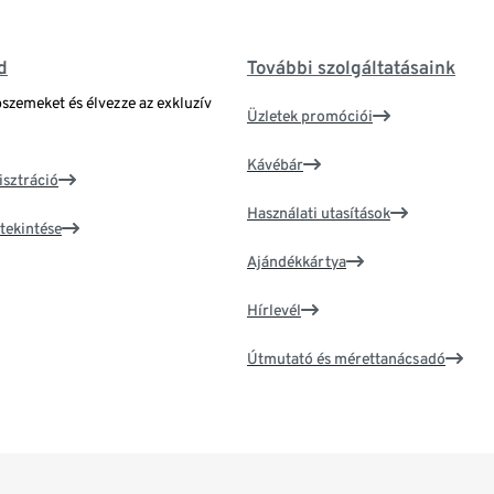
d
További szolgáltatásaink
bszemeket és élvezze az exkluzív
Üzletek promóciói
Kávébár
isztráció
Használati utasítások
tekintése
Ajándékkártya
Hírlevél
Útmutató és mérettanácsadó