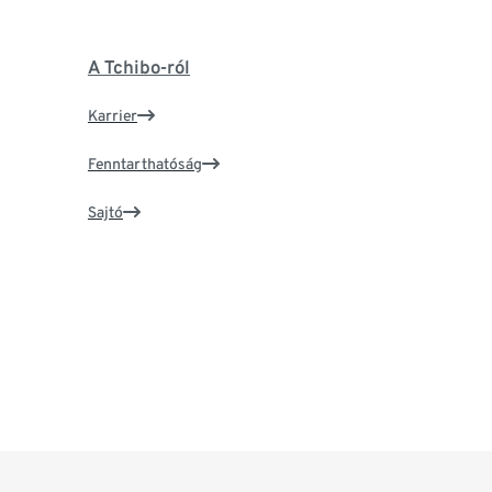
A Tchibo-ról
Karrier
Fenntarthatóság
Sajtó