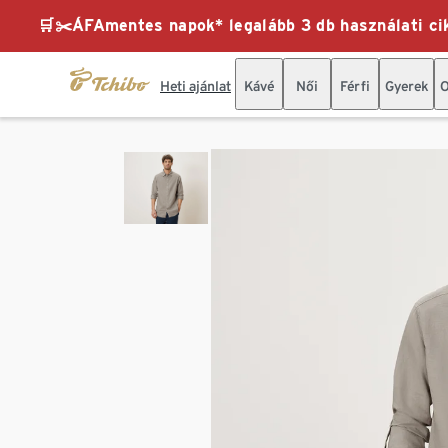
🛒✂️ÁFAmentes napok* legalább 3 db használati cik
Heti ajánlat
Kávé
Női
Férfi
Gyerek
O