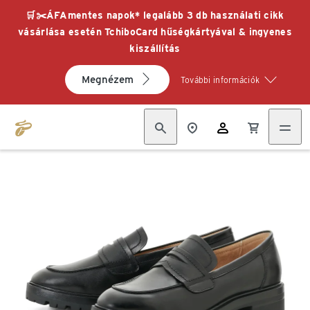
🛒✂️ÁFAmentes napok* legalább 3 db használati cikk
vásárlása esetén TchiboCard hűségkártyával & ingyenes
kiszállítás
Megnézem
További információk