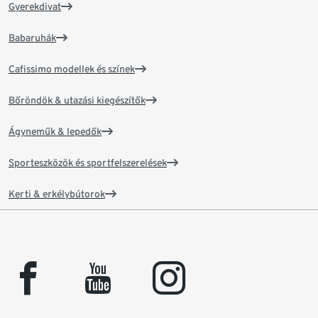
Gyerekdivat
Babaruhák
Cafissimo modellek és színek
Bőröndök & utazási kiegészítők
Ágyneműk & lepedők
Sporteszközök és sportfelszerelések
Kerti & erkélybútorok
facebook
youtube
instagram