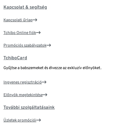
Kapcsolat & segítség
Kapcsolati űrlap
Tchibo Online fiók
Promóciós szabályzatok
TchiboCard
Gyűjtse a babszemeket és élvezze az exkluzív előnyöket.
Ingyenes regisztráció
Előnyök megtekintése
További szolgáltatásaink
Üzletek promóciói