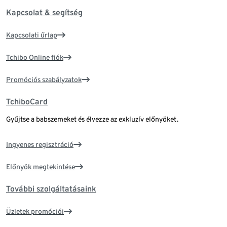
Kapcsolat & segítség
Kapcsolati űrlap
Tchibo Online fiók
Promóciós szabályzatok
TchiboCard
Gyűjtse a babszemeket és élvezze az exkluzív előnyöket.
Ingyenes regisztráció
Előnyök megtekintése
További szolgáltatásaink
Üzletek promóciói