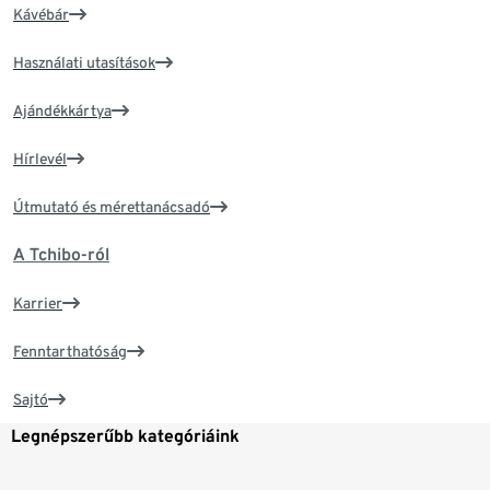
Kávébár
Használati utasítások
Ajándékkártya
Hírlevél
Útmutató és mérettanácsadó
A Tchibo-ról
Karrier
Fenntarthatóság
Sajtó
Legnépszerűbb kategóriáink