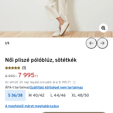
1/5
Női pliszé pólóblúz, sötétkék
(1)
7 995
8 995
Ft
Ft
Az elmúlt 30 nap legalacsonyabb ára:
8 995
Ft
ÁFA-t tartalmaz
Szállítási költséget nem tartalmaz
S 36/38
M 40/42
L 44/46
XL 48/50
A megfelelő méret meghatározása