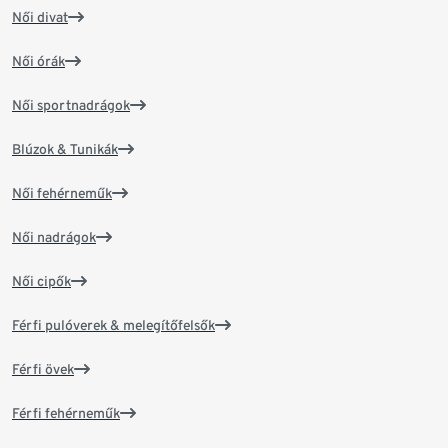
Női divat
Női órák
Női sportnadrágok
Blúzok & Tunikák
Női fehérneműk
Női nadrágok
Női cipők
Férfi pulóverek & melegítőfelsők
Férfi övek
Férfi fehérneműk