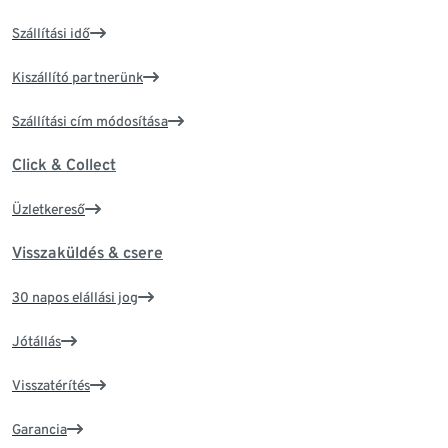
Szállítási idő
Kiszállító partnerünk
Szállítási cím módosítása
Click & Collect
Üzletkereső
Visszaküldés & csere
30 napos elállási jog
Jótállás
Visszatérítés
Garancia