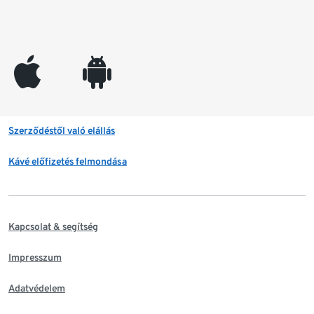
appleinc
android
Szerződéstől való elállás
Kávé előfizetés felmondása
Kapcsolat & segítség
Impresszum
Adatvédelem