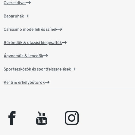
Gyerekdivat
Babaruhák
Cafissimo modellek és színek
Bőröndök & utazási kiegészítők
Ágyneműk & lepedők
Sporteszközök és sportfelszerelések
Kerti & erkélybútorok
facebook
youtube
instagram