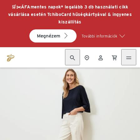
🛒✂️ÁFAmentes napok* legalább 3 db használati cikk
vásárlása esetén TchiboCard hűségkártyával & ingyenes
kiszállítás
Megnézem
További információk