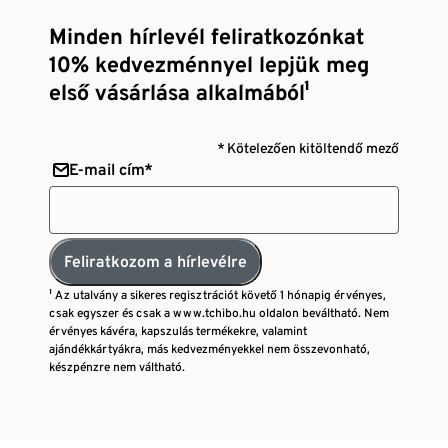
Minden hírlevél feliratkozónkat
10% kedvezménnyel lepjük meg
első vásárlása alkalmából¹
* Kötelezően kitöltendő mező
E-mail cím*
Feliratkozom a hírlevélre
¹ Az utalvány a sikeres regisztrációt követő 1 hónapig érvényes,
csak egyszer és csak a www.tchibo.hu oldalon beváltható. Nem
érvényes kávéra, kapszulás termékekre, valamint
ajándékkártyákra, más kedvezményekkel nem összevonható,
készpénzre nem váltható.