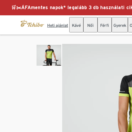
🛒✂️ÁFAmentes napok* legalább 3 db használati cik
Heti ajánlat
Kávé
Női
Férfi
Gyerek
O