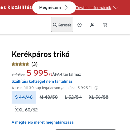
es kiszállítás
Megnézem
További információk
Keresés
Kerékpáros trikó
(3)
5 995
7 495
ÁFA-t tartalmaz
Ft
Ft
Szállítási költséget nem tartalmaz
Az elmúlt 30 nap legalacsonyabb ára:
5 995
Ft
S 44/46
M 48/50
L 52/54
XL 56/58
XXL 60/62
A megfelelő méret meghatározása