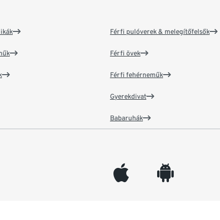
ikák
Férfi pulóverek & melegítőfelsők
műk
Férfi övek
k
Férfi fehérneműk
Gyerekdivat
Babaruhák
appleinc
android