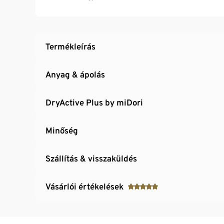
Fényvisszaverő dizájnelemekkel
Márkás elasztánnal: formatartó, tökéletesen á
Termékleírás
Anyag & ápolás
DryActive Plus by miDori
Minőség
Szállítás & visszaküldés
Vásárlói értékelések