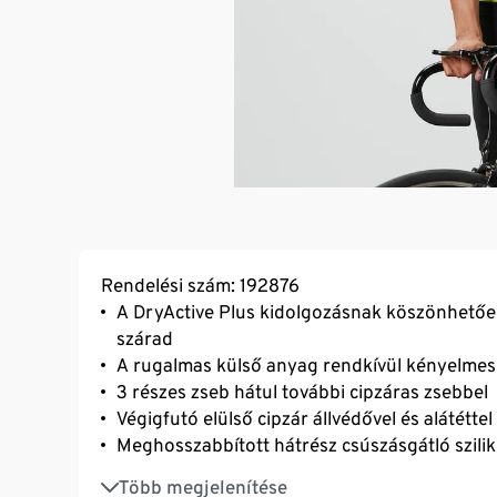
Rendelési szám: 192876
A DryActive Plus kidolgozásnak köszönhetőe
szárad
A rugalmas külső anyag rendkívül kényelmes v
3 részes zseb hátul további cipzáras zsebbel
Végigfutó elülső cipzár állvédővel és alátéttel
Meghosszabbított hátrész csúszásgátló szilik
Széles és szorosan illeszkedő ujjvég
Több megjelenítése