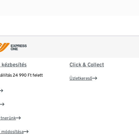
& kézbesítés
Click & Collect
állítás 24 990 Ft felett
Üzletkereső
artnerünk
ím módosítása