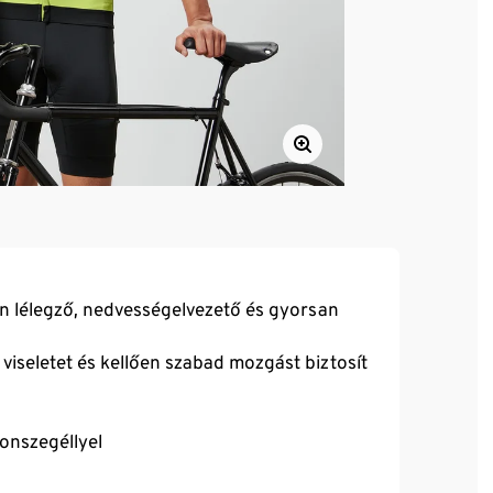
n lélegző, nedvességelvezető és gyorsan
iseletet és kellően szabad mozgást biztosít
onszegéllyel