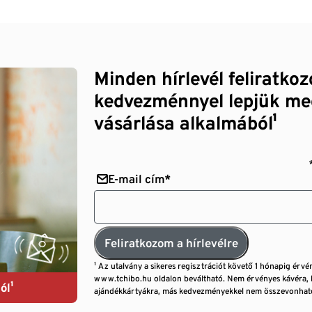
Minden hírlevél feliratko
kedvezménnyel lepjük me
vásárlása alkalmából¹
E-mail cím*
Feliratkozom a hírlevélre
¹ Az utalvány a sikeres regisztrációt követő 1 hónapig érvé
www.tchibo.hu oldalon beváltható. Nem érvényes kávéra, 
ól¹
ajándékkártyákra, más kedvezményekkel nem összevonható