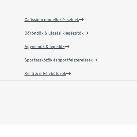
Cafissimo modellek és színek
Bőröndök & utazási kiegészítők
Ágyneműk & lepedők
Sporteszközök és sportfelszerelések
Kerti & erkélybútorok