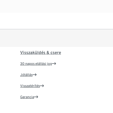
Visszaküldés & csere
30 napos elállási jog
Jótállás
Visszatérítés
Garancia