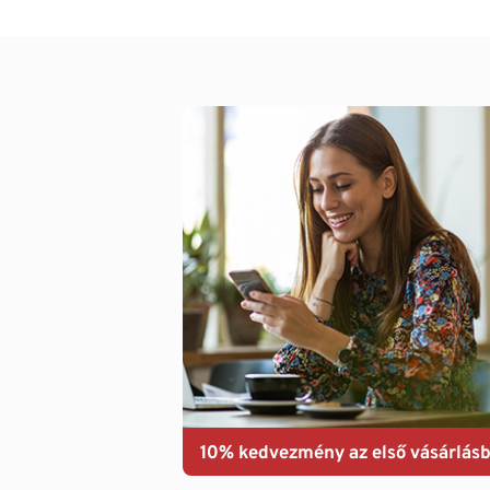
10% kedvezmény az első vásárlásb