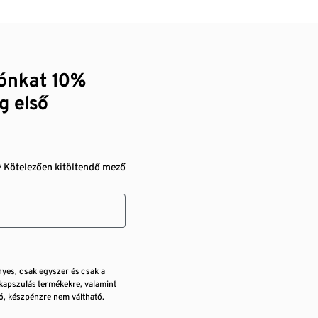
zónkat 10%
g első
* Kötelezően kitöltendő mező
nyes, csak egyszer és csak a
kapszulás termékekre, valamint
, készpénzre nem váltható.