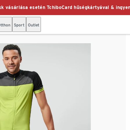
k vásárlása esetén TchiboCard hűségkártyával & ingyen
tthon
Sport
Outlet