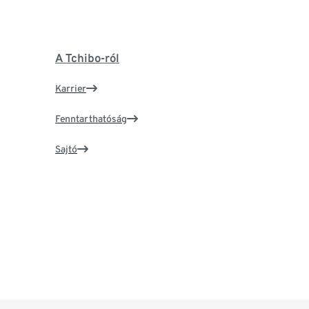
A Tchibo-ról
Karrier
Fenntarthatóság
Sajtó