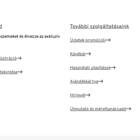
d
További szolgáltatásaink
bszemeket és élvezze az exkluzív
Üzletek promóciói
Kávébár
isztráció
Használati utasítások
tekintése
Ajándékkártya
Hírlevél
Útmutató és mérettanácsadó