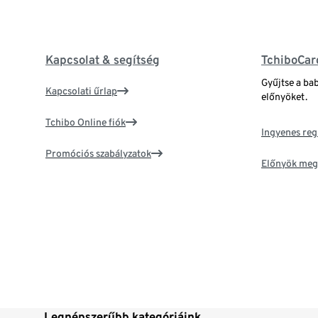
Kapcsolat & segítség
TchiboCar
Gyűjtse a ba
Kapcsolati űrlap
előnyöket.
Tchibo Online fiók
Ingyenes reg
Promóciós szabályzatok
Előnyök meg
Legnépszerűbb kategóriáink