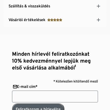
Szállítás & visszaküldés
Vásárlói értékelések
Minden hírlevél feliratkozónkat
10% kedvezménnyel lepjük meg
első vásárlása alkalmából¹
* Kötelezően kitöltendő mező
E-mail cím*
Feliratkozom a hírlevélre