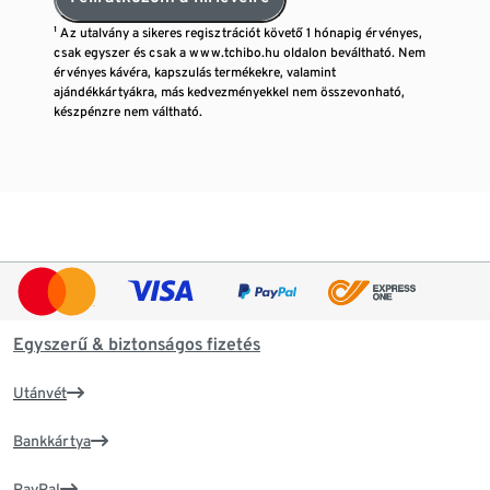
¹ Az utalvány a sikeres regisztrációt követő 1 hónapig érvényes,
csak egyszer és csak a www.tchibo.hu oldalon beváltható. Nem
érvényes kávéra, kapszulás termékekre, valamint
ajándékkártyákra, más kedvezményekkel nem összevonható,
készpénzre nem váltható.
Egyszerű & biztonságos fizetés
Utánvét
Bankkártya
PayPal