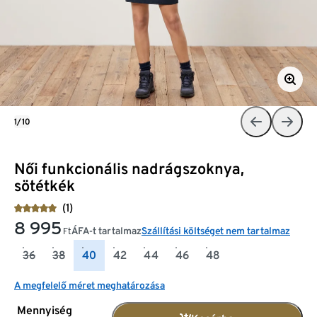
1/10
Női funkcionális nadrágszoknya,
sötétkék
(1)
8 995
ÁFA-t tartalmaz
Szállítási költséget nem tartalmaz
Ft
36
38
40
42
44
46
48
A megfelelő méret meghatározása
Mennyiség