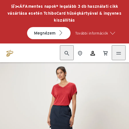
🛒✂️ÁFAmentes napok* legalább 3 db használati cikk
vásárlása esetén TchiboCard hűségkártyával & ingyenes
kiszállítás
Megnézem
További információk