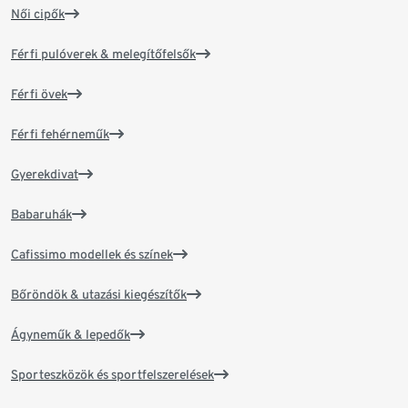
Női cipők
Férfi pulóverek & melegítőfelsők
Férfi övek
Férfi fehérneműk
Gyerekdivat
Babaruhák
Cafissimo modellek és színek
Bőröndök & utazási kiegészítők
Ágyneműk & lepedők
Sporteszközök és sportfelszerelések