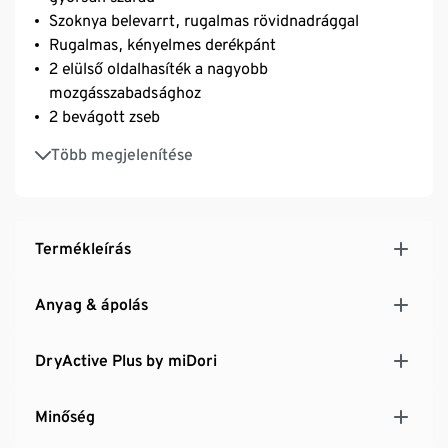
Szoknya belevarrt, rugalmas rövidnadrággal
Rugalmas, kényelmes derékpánt
2 elülső oldalhasíték a nagyobb
mozgásszabadsághoz
2 bevágott zseb
1 farzseb
Több megjelenítése
Könnyű, rugalmas és strapabíró anyag – optimális
szabadtéri tevékenységekhez
Újrahasznosított anyaggal
Termékleírás
Anyag & ápolás
DryActive Plus by miDori
Minőség