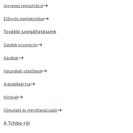
Ingyenes regisztráció
Előnyök megtekintése
További szolgáltatásaink
Üzletek promóciói
Kávébár
Használati utasítások
Ajándékkártya
Hírlevél
Útmutató és mérettanácsadó
A Tchibo-ról