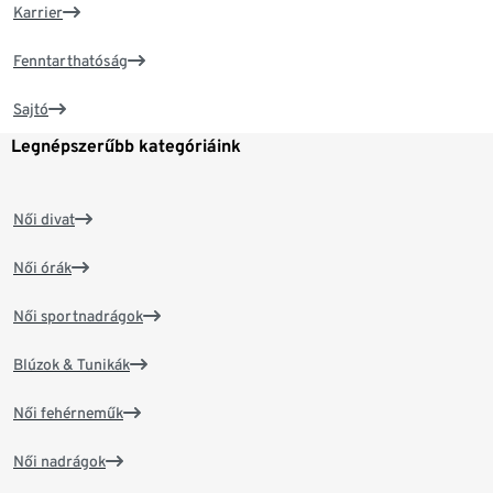
Karrier
Fenntarthatóság
Sajtó
Legnépszerűbb kategóriáink
Női divat
Női órák
Női sportnadrágok
Blúzok & Tunikák
Női fehérneműk
Női nadrágok