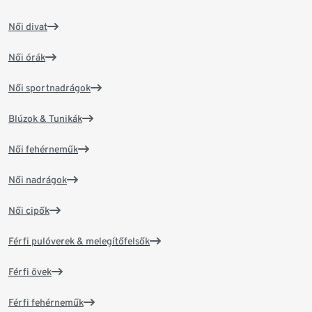
Női divat
Női órák
Női sportnadrágok
Blúzok & Tunikák
Női fehérneműk
Női nadrágok
Női cipők
Férfi pulóverek & melegítőfelsők
Férfi övek
Férfi fehérneműk