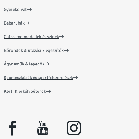
Gyerekdivat
Babaruhák
Cafissimo modellek és színek
Bőröndök & utazási kiegészítők
Ágyneműk & lepedők
Sporteszközök és sportfelszerelések
Kerti & erkélybútorok
facebook
youtube
instagram