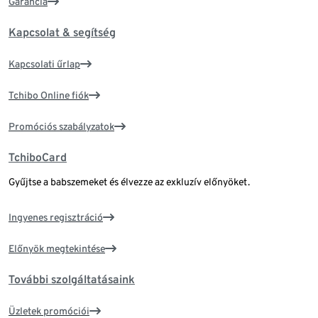
Garancia
Kapcsolat & segítség
Kapcsolati űrlap
Tchibo Online fiók
Promóciós szabályzatok
TchiboCard
Gyűjtse a babszemeket és élvezze az exkluzív előnyöket.
Ingyenes regisztráció
Előnyök megtekintése
További szolgáltatásaink
Üzletek promóciói