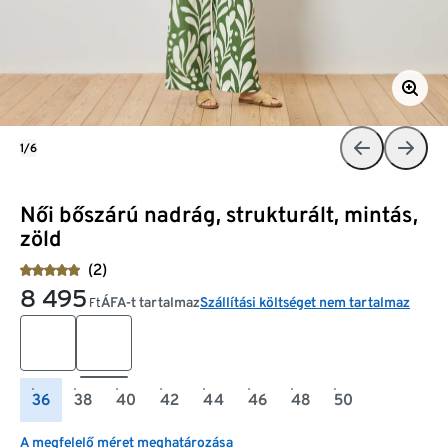
1/6
Női bőszárú nadrág, strukturált, mintás,
zöld
(2)
8 495
ÁFA-t tartalmaz
Szállítási költséget nem tartalmaz
Ft
36
38
40
42
44
46
48
50
A megfelelő méret meghatározása