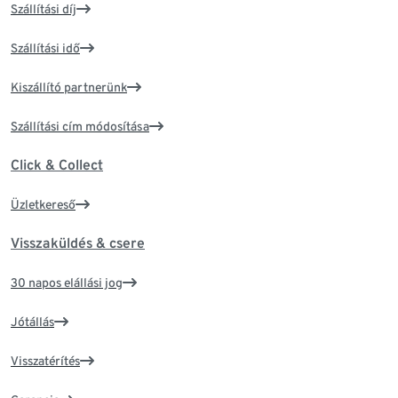
Szállítási díj
Szállítási idő
Kiszállító partnerünk
Szállítási cím módosítása
Click & Collect
Üzletkereső
Visszaküldés & csere
30 napos elállási jog
Jótállás
Visszatérítés