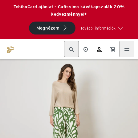
TchiboCard ajánlat - Cafissimo kávékapszulák 20%
kedvezménnyel*
Megnézem
További információk