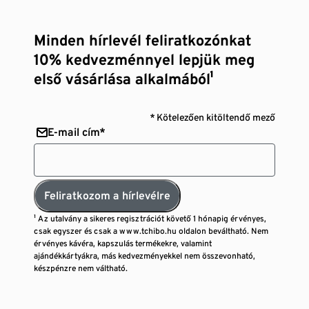
Minden hírlevél feliratkozónkat
10% kedvezménnyel lepjük meg
első vásárlása alkalmából¹
* Kötelezően kitöltendő mező
E-mail cím*
Feliratkozom a hírlevélre
¹ Az utalvány a sikeres regisztrációt követő 1 hónapig érvényes,
csak egyszer és csak a www.tchibo.hu oldalon beváltható. Nem
érvényes kávéra, kapszulás termékekre, valamint
ajándékkártyákra, más kedvezményekkel nem összevonható,
készpénzre nem váltható.