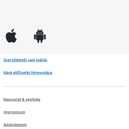
appleinc
android
Szerződéstől való elállás
Kávé előfizetés felmondása
Kapcsolat & segítség
Impresszum
Adatvédelem