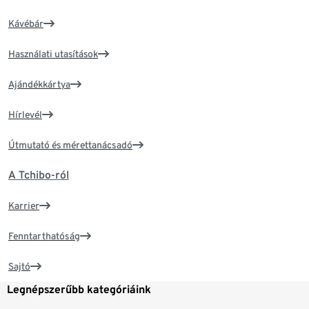
Kávébár
Használati utasítások
Ajándékkártya
Hírlevél
Útmutató és mérettanácsadó
A Tchibo-ról
Karrier
Fenntarthatóság
Sajtó
Legnépszerűbb kategóriáink