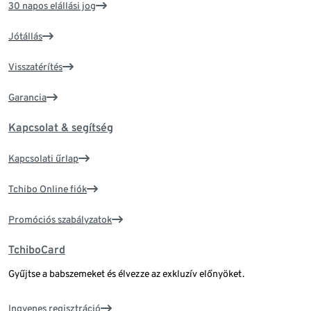
30 napos elállási jog
Jótállás
Visszatérítés
Garancia
Kapcsolat & segítség
Kapcsolati űrlap
Tchibo Online fiók
Promóciós szabályzatok
TchiboCard
Gyűjtse a babszemeket és élvezze az exkluzív előnyöket.
Ingyenes regisztráció