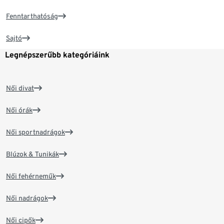
Fenntarthatóság
Sajtó
Legnépszerűbb kategóriáink
Női divat
Női órák
Női sportnadrágok
Blúzok & Tunikák
Női fehérneműk
Női nadrágok
Női cipők