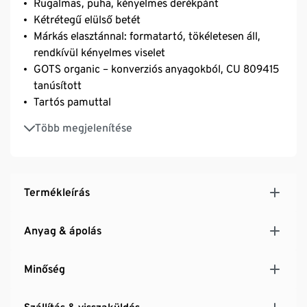
Rugalmas, puha, kényelmes derékpánt
Kétrétegű elülső betét
Márkás elasztánnal: formatartó, tökéletesen áll,
rendkívül kényelmes viselet
GOTS organic – konverziós anyagokból, CU 809415
tanúsított
Tartós pamuttal
Ezek a boxeralsók elősegítik a fenntartható
Több megjelenítése
gyapottermesztést.
Termékleírás
Anyag & ápolás
Minőség