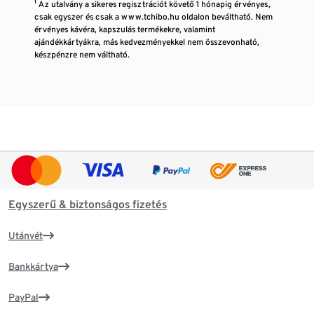
¹ Az utalvány a sikeres regisztrációt követő 1 hónapig érvényes,
csak egyszer és csak a www.tchibo.hu oldalon beváltható. Nem
érvényes kávéra, kapszulás termékekre, valamint
ajándékkártyákra, más kedvezményekkel nem összevonható,
készpénzre nem váltható.
Egyszerű & biztonságos fizetés
Utánvét
Bankkártya
PayPal