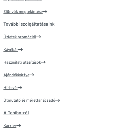
Előnyök megtekintése
További szolgáltatásaink
Üzletek promóciói
Kávébár
Használati utasítások
Ajándékkártya
Hírlevél
Útmutató és mérettanácsadó
A Tchibo-ról
Karrier