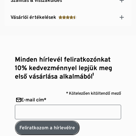
Szállítás & visszaküldés
Vásárlói értékelések
Minden hírlevél feliratkozónkat
10% kedvezménnyel lepjük meg
első vásárlása alkalmából¹
* Kötelezően kitöltendő mező
E-mail cím*
Feliratkozom a hírlevélre