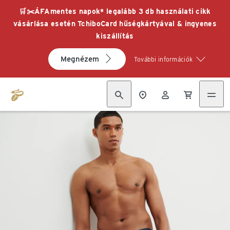
🛒✂️ÁFAmentes napok* legalább 3 db használati cikk
vásárlása esetén TchiboCard hűségkártyával & ingyenes
kiszállítás
Megnézem
További információk