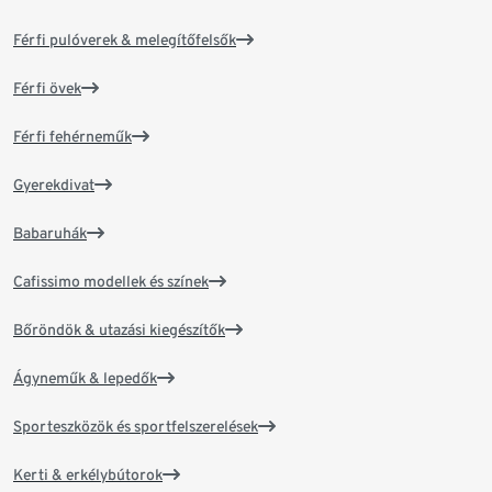
Férfi pulóverek & melegítőfelsők
Férfi övek
Férfi fehérneműk
Gyerekdivat
Babaruhák
Cafissimo modellek és színek
Bőröndök & utazási kiegészítők
Ágyneműk & lepedők
Sporteszközök és sportfelszerelések
Kerti & erkélybútorok