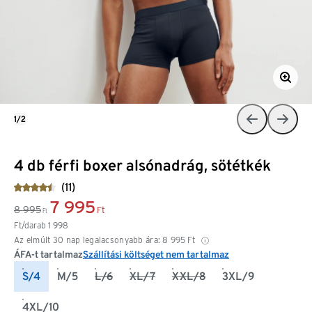
1/2
4 db férfi boxer alsónadrág, sötétkék
(11)
7 995
8 995
Ft
Ft
Ft/darab
1 998
Az elmúlt 30 nap legalacsonyabb ára:
8 995
Ft
ÁFA-t tartalmaz
Szállítási költséget nem tartalmaz
S/4
M/5
L/6
XL/7
XXL/8
3XL/9
4XL/10