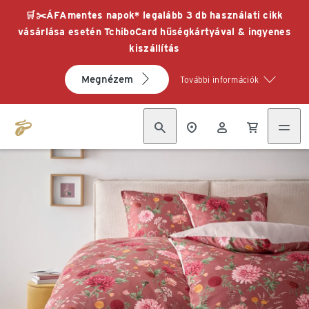
🛒✂️ÁFAmentes napok* legalább 3 db használati cikk
vásárlása esetén TchiboCard hűségkártyával & ingyenes
kiszállítás
Megnézem
További információk