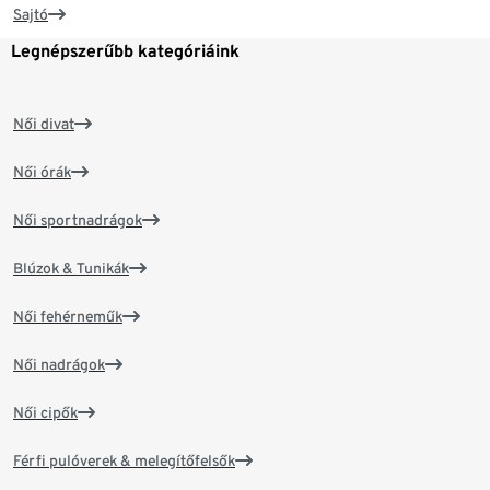
Sajtó
Legnépszerűbb kategóriáink
Női divat
Női órák
Női sportnadrágok
Blúzok & Tunikák
Női fehérneműk
Női nadrágok
Női cipők
Férfi pulóverek & melegítőfelsők