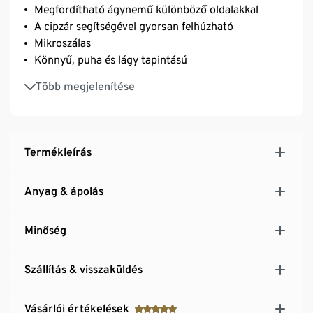
Megfordítható ágynemű különböző oldalakkal
A cipzár segítségével gyorsan felhúzható
Mikroszálas
Könnyű, puha és lágy tapintású
Gyorsan szárad és nem igényel vasalást
Több megjelenítése
Termékleírás
Anyag & ápolás
Minőség
Szállítás & visszaküldés
Vásárlói értékelések