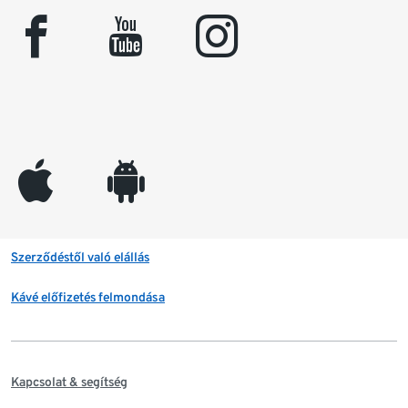
facebook
youtube
instagram
appleinc
android
Szerződéstől való elállás
Kávé előfizetés felmondása
Kapcsolat & segítség