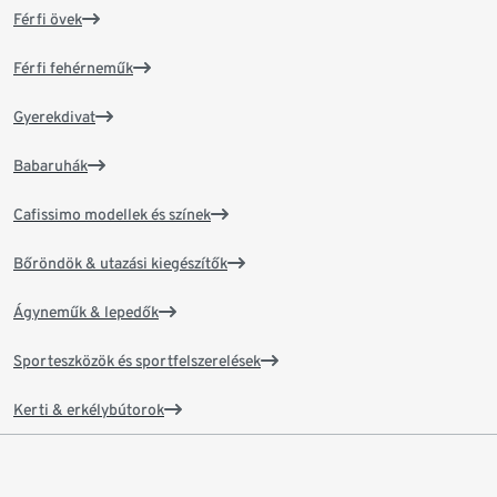
Férfi övek
Férfi fehérneműk
Gyerekdivat
Babaruhák
Cafissimo modellek és színek
Bőröndök & utazási kiegészítők
Ágyneműk & lepedők
Sporteszközök és sportfelszerelések
Kerti & erkélybútorok