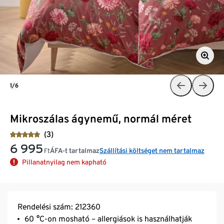
1/6
Mikroszálas ágynemű, normál méret
(3)
6 995
ÁFA-t tartalmaz
Szállítási költséget nem tartalmaz
Ft
Pillanatnyilag nem kapható
Rendelési szám: 212360
60 °C-on mosható – allergiások is használhatják