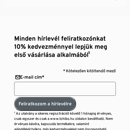
Minden hírlevél feliratkozónkat
10% kedvezménnyel lepjük meg
első vásárlása alkalmából¹
* Kötelezően kitöltendő mező
E-mail cím*
Feliratkozom a hírlevélre
¹ Az utalvány a sikeres regisztrációt követő 1 hónapig érvényes,
csak egyszer és csak a www.tchibo.hu oldalon beváltható. Nem
érvényes kávéra, kapszulás termékekre, valamint
ajándékkártyákra, más kedvezményekkel nem összevonható,