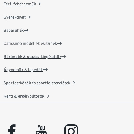
Férfi fehérneműk
Gyerekdivat
Babaruhák
Cafissimo modellek és színek
Bőröndök & utazási kiegészítők
Ágyneműk & lepedők
Sporteszközök és sportfelszerelések
Kerti & erkélybútorok
facebook
youtube
instagram