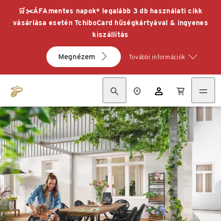
🛒✂️ÁFAmentes napok* legalább 3 db használati cikk
vásárlása esetén TchiboCard hűségkártyával & ingyenes
kiszállítás
Megnézem
További információk