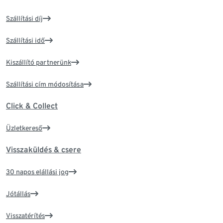
Szállítási díj
Szállítási idő
Kiszállító partnerünk
Szállítási cím módosítása
Click & Collect
Üzletkereső
Visszaküldés & csere
30 napos elállási jog
Jótállás
Visszatérítés