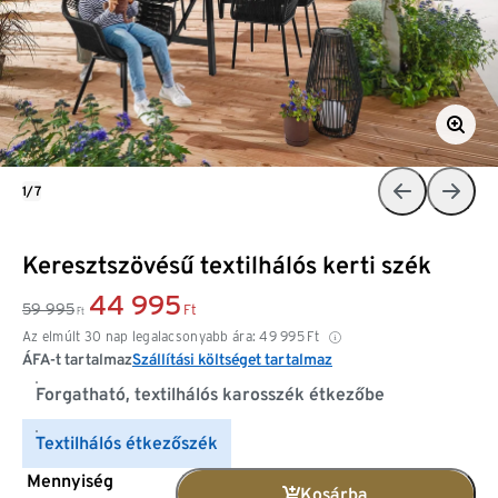
1/7
Keresztszövésű textilhálós kerti szék
44 995
59 995
Ft
Ft
Az elmúlt 30 nap legalacsonyabb ára:
49 995
Ft
ÁFA-t tartalmaz
Szállítási költséget tartalmaz
Forgatható, textilhálós karosszék étkezőbe
Textilhálós étkezőszék
Mennyiség
Kosárba