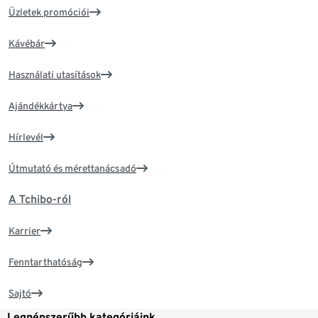
Üzletek promóciói
Kávébár
Használati utasítások
Ajándékkártya
Hírlevél
Útmutató és mérettanácsadó
A Tchibo-ról
Karrier
Fenntarthatóság
Sajtó
Legnépszerűbb kategóriáink