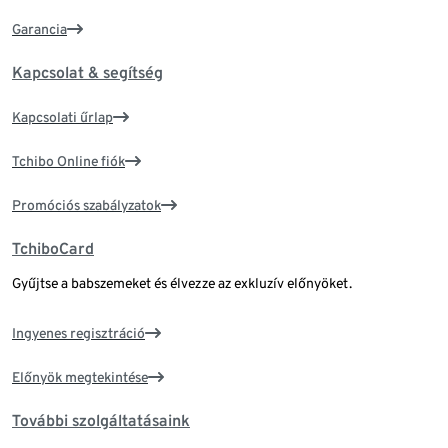
Garancia
Kapcsolat & segítség
Kapcsolati űrlap
Tchibo Online fiók
Promóciós szabályzatok
TchiboCard
Gyűjtse a babszemeket és élvezze az exkluzív előnyöket.
Ingyenes regisztráció
Előnyök megtekintése
További szolgáltatásaink