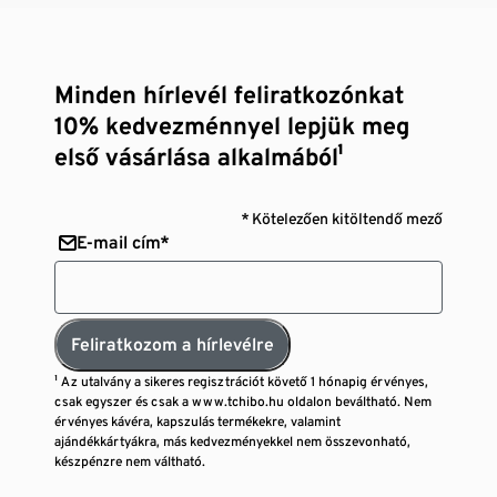
Minden hírlevél feliratkozónkat
10% kedvezménnyel lepjük meg
első vásárlása alkalmából¹
* Kötelezően kitöltendő mező
E-mail cím*
Feliratkozom a hírlevélre
¹ Az utalvány a sikeres regisztrációt követő 1 hónapig érvényes,
csak egyszer és csak a www.tchibo.hu oldalon beváltható. Nem
érvényes kávéra, kapszulás termékekre, valamint
ajándékkártyákra, más kedvezményekkel nem összevonható,
készpénzre nem váltható.