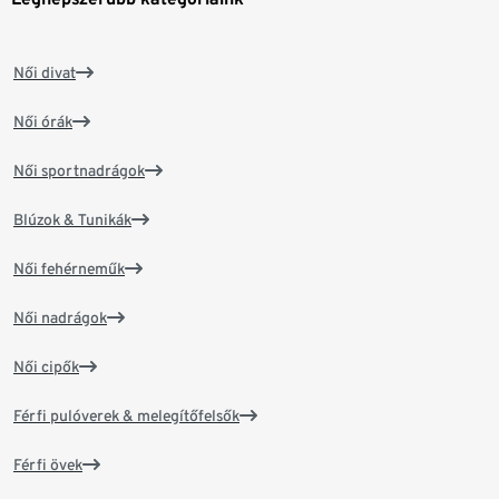
Női divat
Női órák
Női sportnadrágok
Blúzok & Tunikák
Női fehérneműk
Női nadrágok
Női cipők
Férfi pulóverek & melegítőfelsők
Férfi övek