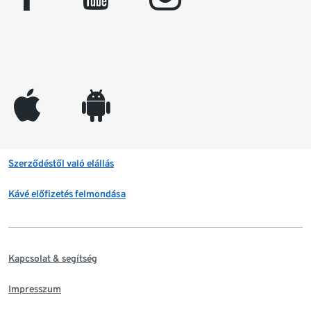
appleinc
android
Szerződéstől való elállás
Kávé előfizetés felmondása
Kapcsolat & segítség
Impresszum