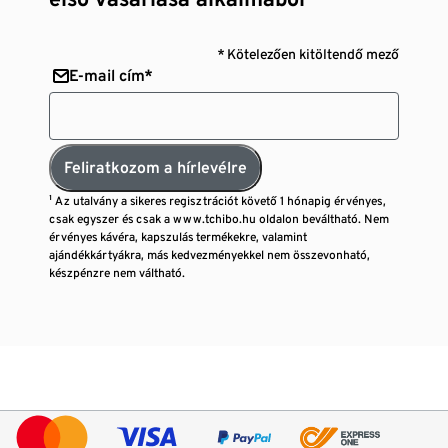
* Kötelezően kitöltendő mező
E-mail cím*
Feliratkozom a hírlevélre
¹ Az utalvány a sikeres regisztrációt követő 1 hónapig érvényes,
csak egyszer és csak a www.tchibo.hu oldalon beváltható. Nem
érvényes kávéra, kapszulás termékekre, valamint
ajándékkártyákra, más kedvezményekkel nem összevonható,
készpénzre nem váltható.