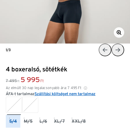
1/3
4 boxeralsó, sötétkék
5 995
7 495
Ft
Ft
Az elmúlt 30 nap legalacsonyabb ára:
7 495
Ft
ÁFA-t tartalmaz
Szállítási költséget nem tartalmaz
S/4
M/5
L/6
XL/7
XXL/8