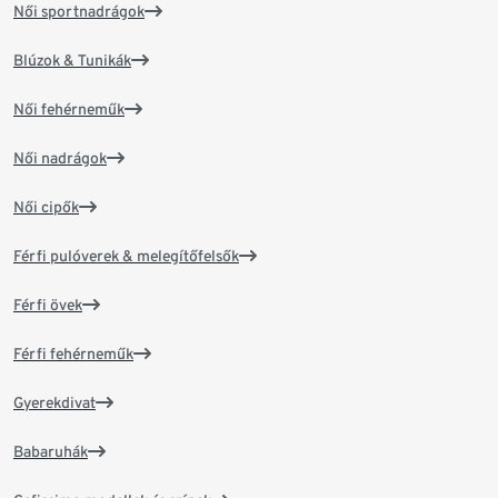
Női sportnadrágok
Blúzok & Tunikák
Női fehérneműk
Női nadrágok
Női cipők
Férfi pulóverek & melegítőfelsők
Férfi övek
Férfi fehérneműk
Gyerekdivat
Babaruhák