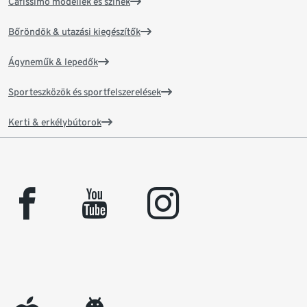
Cafissimo modellek és színek
Bőröndök & utazási kiegészítők
Ágyneműk & lepedők
Sporteszközök és sportfelszerelések
Kerti & erkélybútorok
facebook
youtube
instagram