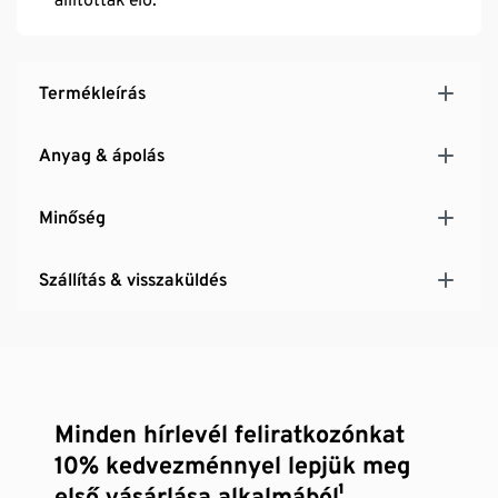
Termékleírás
Anyag & ápolás
Minőség
Szállítás & visszaküldés
Minden hírlevél feliratkozónkat
10% kedvezménnyel lepjük meg
első vásárlása alkalmából¹