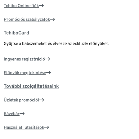
Tchibo Online fiók
Promóciós szabályzatok
TchiboCard
Gyűjtse a babszemeket és élvezze az exkluzív előnyöket.
Ingyenes regisztráció
Előnyök megtekintése
További szolgáltatásaink
Üzletek promóciói
Kávébár
Használati utasítások