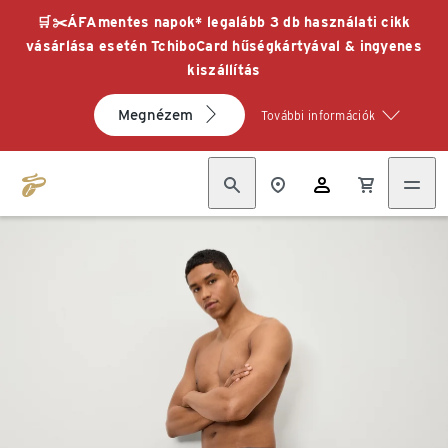
🛒✂️ÁFAmentes napok* legalább 3 db használati cikk
vásárlása esetén TchiboCard hűségkártyával & ingyenes
kiszállítás
Megnézem
További információk