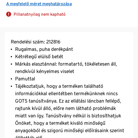
A megfelelő méret meghatározása
Pillanatnyilag nem kapható
Rendelési szám: 212816
Rugalmas, puha derékpánt
Kétrétegű elülső betét
Márkás elasztánnal: formatartó, tökéletesen áll,
rendkívül kényelmes viselet
Pamuttal
Tájékoztatjuk, hogy a terméken található
információkkal ellentétben termékünknek nincs
GOTS tanúsítványa. Ez az ellátási láncban fellépő,
rajtunk kívül álló, előre nem látható problémák
miatt van így. Tanúsítvány nélkül is biztosíthatjuk
Önöket, hogy a terméket kiváló minőségű
anyagokból és szigorú minőségi előírásaink szerint
állították elő.