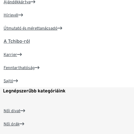
Ajándékkártya
Hírlevél
Útmutató és mérettanácsadó
A Tchibo-ról
Karrier
Fenntarthatóság
Sajtó
Legnépszerűbb kategóriáink
Női divat
Női órák