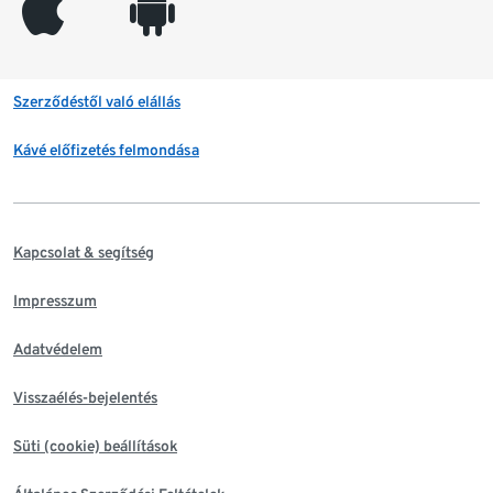
appleinc
android
Szerződéstől való elállás
Kávé előfizetés felmondása
Kapcsolat & segítség
Impresszum
Adatvédelem
Visszaélés-bejelentés
Süti (cookie) beállítások