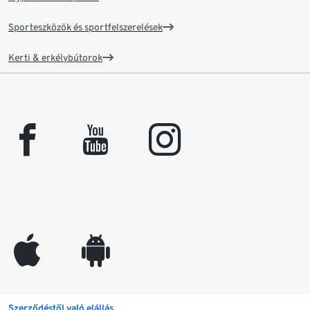
Sporteszközök és sportfelszerelések
Kerti & erkélybútorok
facebook
youtube
instagram
appleinc
android
Szerződéstől való elállás