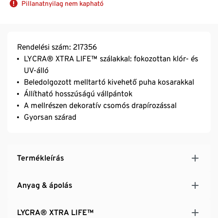
Pillanatnyilag nem kapható
Rendelési szám: 217356
LYCRA® XTRA LIFE™ szálakkal: fokozottan klór- és
UV-álló
Beledolgozott melltartó kivehető puha kosarakkal
Állítható hosszúságú vállpántok
A mellrészen dekoratív csomós drapírozással
Gyorsan szárad
Termékleírás
Anyag & ápolás
LYCRA® XTRA LIFE™