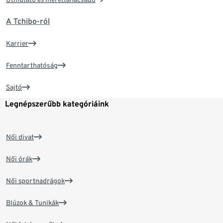
A Tchibo-ról
Karrier
Fenntarthatóság
Sajtó
Legnépszerűbb kategóriáink
Női divat
Női órák
Női sportnadrágok
Blúzok & Tunikák