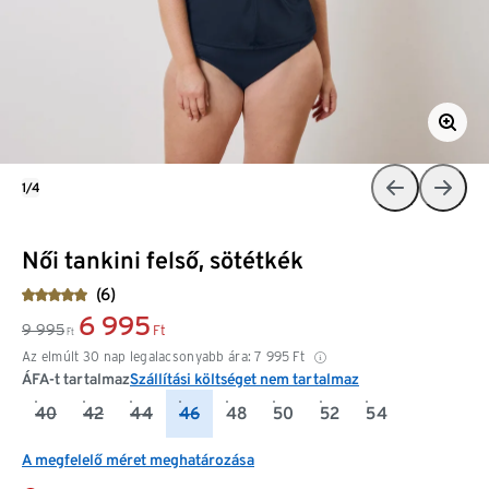
1/4
Női tankini felső, sötétkék
(6)
6 995
9 995
Ft
Ft
Az elmúlt 30 nap legalacsonyabb ára:
7 995
Ft
ÁFA-t tartalmaz
Szállítási költséget nem tartalmaz
40
42
44
46
48
50
52
54
A megfelelő méret meghatározása