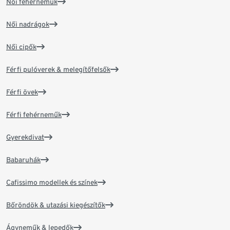
Női fehérneműk
Női nadrágok
Női cipők
Férfi pulóverek & melegítőfelsők
Férfi övek
Férfi fehérneműk
Gyerekdivat
Babaruhák
Cafissimo modellek és színek
Bőröndök & utazási kiegészítők
Ágyneműk & lepedők