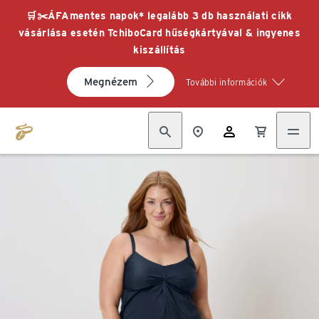
🛒✂️ÁFAmentes napok* legalább 3 db használati cikk
vásárlása esetén TchiboCard hűségkártyával & ingyenes
kiszállítás
Megnézem
További információk