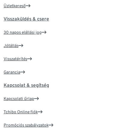
Üzletkereső
Visszaküldés & csere
30 napos elállási jog
Jótállás
Visszatérítés
Garancia
Kapcsolat & segítség
Kapcsolati űrlap
Tchibo Online fiók
Promóciós szabályzatok