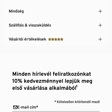
Minőség
Szállítás & visszaküldés
Vásárlói értékelések
Minden hírlevél feliratkozónkat
10% kedvezménnyel lepjük meg
első vásárlása alkalmából¹
* Kötelezően kitöltendő mező
E-mail cím*