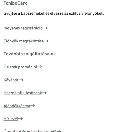
TchiboCard
Gyűjtse a babszemeket és élvezze az exkluzív előnyöket.
Ingyenes regisztráció
Előnyök megtekintése
További szolgáltatásaink
Üzletek promóciói
Kávébár
Használati utasítások
Ajándékkártya
Hírlevél
Útmutató és mérettanácsadó