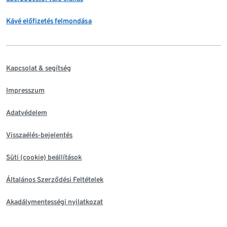
Kávé előfizetés felmondása
Kapcsolat & segítség
Impresszum
Adatvédelem
Visszaélés-bejelentés
Süti (cookie) beállítások
Általános Szerződési Feltételek
Akadálymentességi nyilatkozat