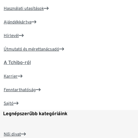
Használati utasítások
Ajándékkártya
Hírlevél
Útmutató és mérettanácsadó
A Tchibo-ról
Karrier
Fenntarthatóság
Sajtó
Legnépszerűbb kategóriáink
Női divat