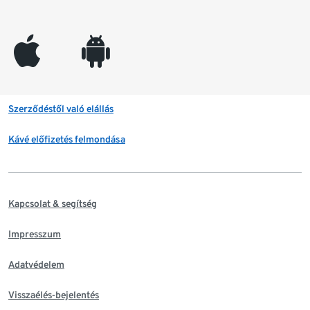
appleinc
android
Szerződéstől való elállás
Kávé előfizetés felmondása
Kapcsolat & segítség
Impresszum
Adatvédelem
Visszaélés-bejelentés