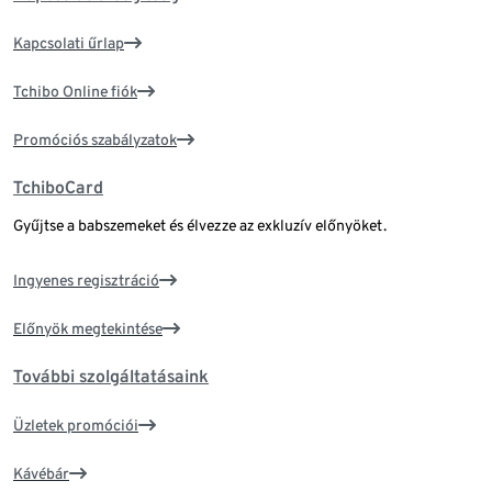
Kapcsolati űrlap
Tchibo Online fiók
Promóciós szabályzatok
TchiboCard
Gyűjtse a babszemeket és élvezze az exkluzív előnyöket.
Ingyenes regisztráció
Előnyök megtekintése
További szolgáltatásaink
Üzletek promóciói
Kávébár