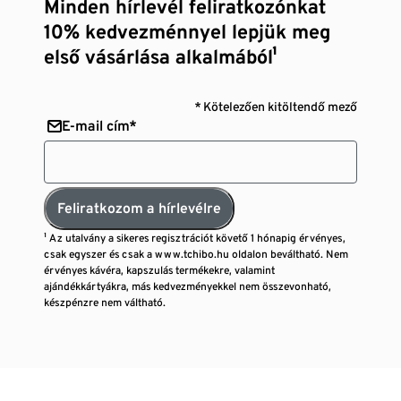
Minden hírlevél feliratkozónkat
10% kedvezménnyel lepjük meg
első vásárlása alkalmából¹
* Kötelezően kitöltendő mező
E-mail cím*
Feliratkozom a hírlevélre
¹ Az utalvány a sikeres regisztrációt követő 1 hónapig érvényes,
csak egyszer és csak a www.tchibo.hu oldalon beváltható. Nem
érvényes kávéra, kapszulás termékekre, valamint
ajándékkártyákra, más kedvezményekkel nem összevonható,
készpénzre nem váltható.