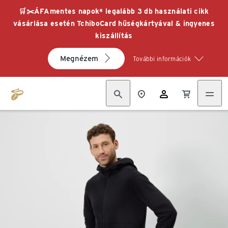
🛒✂️ÁFAmentes napok* legalább 3 db használati cikk
vásárlása esetén TchiboCard hűségkártyával & ingyenes
kiszállítás
Megnézem
További információk