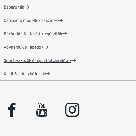
Babaruhák
Cafissimo modellek és színek
Bőröndök & utazási kiegészítők
Ágyneműk & lepedők
Sporteszközök és sportfelszerelések
Kerti & erkélybútorok
facebook
youtube
instagram