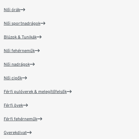
Női órák
Női sportnadrágok
Blúzok & Tunikák
Női fehérneműk
Női nadrágok
Női cipők
Férfi pulóverek & melegítőfelsők
Férfi övek
Férfi fehérneműk
Gyerekdivat