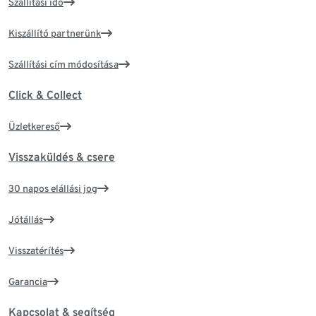
Szállítási idő
Kiszállító partnerünk
Szállítási cím módosítása
Click & Collect
Üzletkereső
Visszaküldés & csere
30 napos elállási jog
Jótállás
Visszatérítés
Garancia
Kapcsolat & segítség