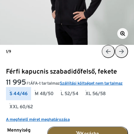
1/9
Férfi kapucnis szabadidőfelső, fekete
11 995
ÁFA-t tartalmaz
Szállítási költséget nem tartalmaz
Ft
S 44/46
M 48/50
L 52/54
XL 56/58
XXL 60/62
A megfelelő méret meghatározása
Mennyiség
Kosárba