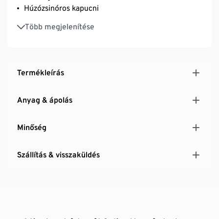
Húzózsinóros kapucni
Támogatja a Cotton made in Africa kezdeményezést
Több megjelenítése
Ez a szabadidőnadrág támogatja a termelőket.
Termékleírás
Anyag & ápolás
Minőség
Szállítás & visszaküldés