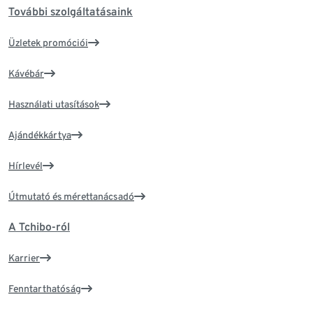
További szolgáltatásaink
Üzletek promóciói
Kávébár
Használati utasítások
Ajándékkártya
Hírlevél
Útmutató és mérettanácsadó
A Tchibo-ról
Karrier
Fenntarthatóság