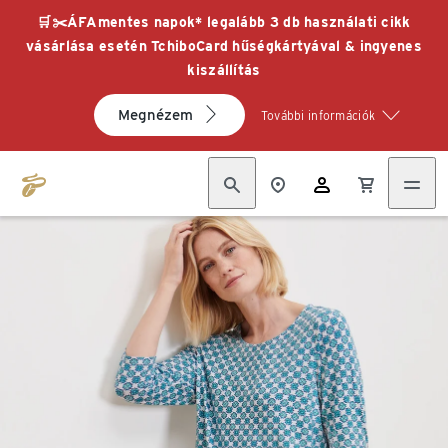
🛒✂️ÁFAmentes napok* legalább 3 db használati cikk
vásárlása esetén TchiboCard hűségkártyával & ingyenes
kiszállítás
Megnézem
További információk