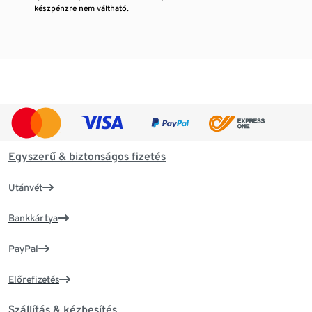
készpénzre nem váltható.
Egyszerű & biztonságos fizetés
Utánvét
Bankkártya
PayPal
Előrefizetés
Szállítás & kézbesítés