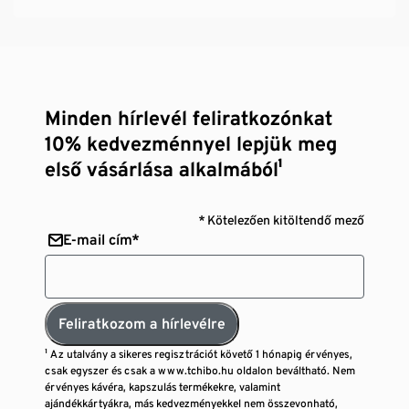
Minden hírlevél feliratkozónkat
10% kedvezménnyel lepjük meg
első vásárlása alkalmából¹
* Kötelezően kitöltendő mező
E-mail cím*
Feliratkozom a hírlevélre
¹ Az utalvány a sikeres regisztrációt követő 1 hónapig érvényes,
csak egyszer és csak a www.tchibo.hu oldalon beváltható. Nem
érvényes kávéra, kapszulás termékekre, valamint
ajándékkártyákra, más kedvezményekkel nem összevonható,