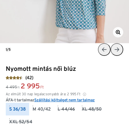
1/5
Nyomott mintás női blúz
(42)
2 995
4 495
Ft
Ft
Az elmúlt 30 nap legalacsonyabb ára:
2 995
Ft
ÁFA-t tartalmaz
Szállítási költséget nem tartalmaz
S 36/38
M 40/42
L 44/46
XL 48/50
XXL 52/54