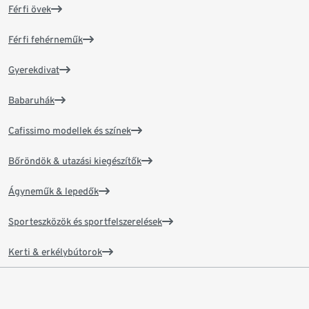
Férfi övek
Férfi fehérneműk
Gyerekdivat
Babaruhák
Cafissimo modellek és színek
Bőröndök & utazási kiegészítők
Ágyneműk & lepedők
Sporteszközök és sportfelszerelések
Kerti & erkélybútorok