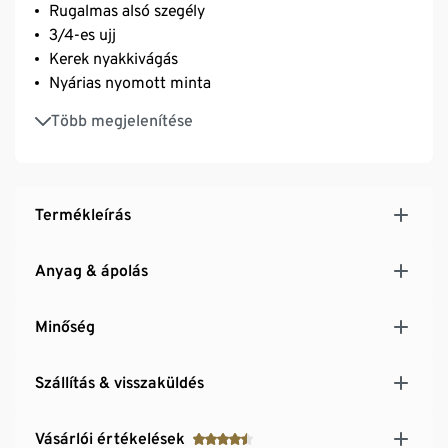
Rugalmas alsó szegély
3/4-es ujj
Kerek nyakkivágás
Nyárias nyomott minta
Elasztánnal: formatartó, tökéletesen áll, rendkívül
Több megjelenítése
kényelmes viselet
Termékleírás
Anyag & ápolás
Minőség
Szállítás & visszaküldés
Vásárlói értékelések