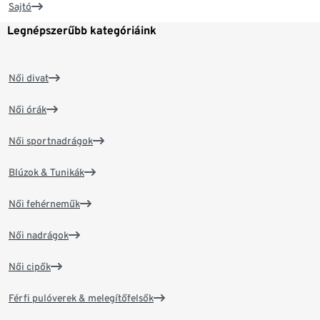
Sajtó
Legnépszerűbb kategóriáink
Női divat
Női órák
Női sportnadrágok
Blúzok & Tunikák
Női fehérneműk
Női nadrágok
Női cipők
Férfi pulóverek & melegítőfelsők