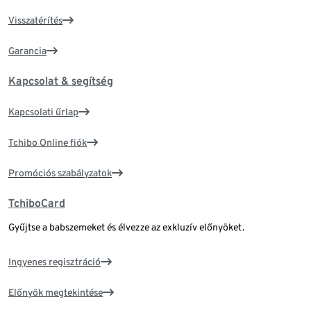
Visszatérítés
Garancia
Kapcsolat & segítség
Kapcsolati űrlap
Tchibo Online fiók
Promóciós szabályzatok
TchiboCard
Gyűjtse a babszemeket és élvezze az exkluzív előnyöket.
Ingyenes regisztráció
Előnyök megtekintése