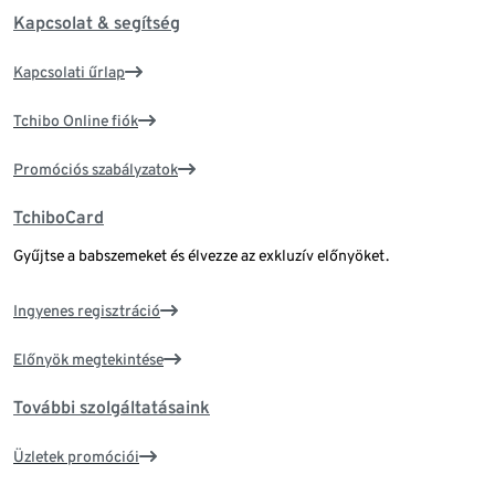
Kapcsolat & segítség
Kapcsolati űrlap
Tchibo Online fiók
Promóciós szabályzatok
TchiboCard
Gyűjtse a babszemeket és élvezze az exkluzív előnyöket.
Ingyenes regisztráció
Előnyök megtekintése
További szolgáltatásaink
Üzletek promóciói