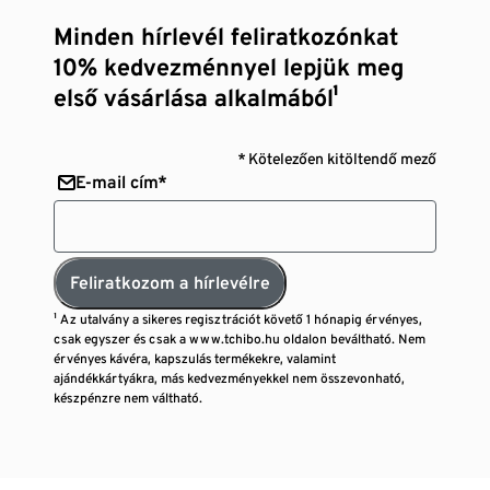
Minden hírlevél feliratkozónkat
10% kedvezménnyel lepjük meg
első vásárlása alkalmából¹
* Kötelezően kitöltendő mező
E-mail cím*
Feliratkozom a hírlevélre
¹ Az utalvány a sikeres regisztrációt követő 1 hónapig érvényes,
csak egyszer és csak a www.tchibo.hu oldalon beváltható. Nem
érvényes kávéra, kapszulás termékekre, valamint
ajándékkártyákra, más kedvezményekkel nem összevonható,
készpénzre nem váltható.