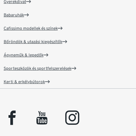
Gyerekdivat
Babaruhák
Cafissimo modellek és színek
Bőröndök & utazási kiegészítők
Ágyneműk & lepedők
Sporteszközök és sportfelszerelések
Kerti & erkélybútorok
facebook
youtube
instagram