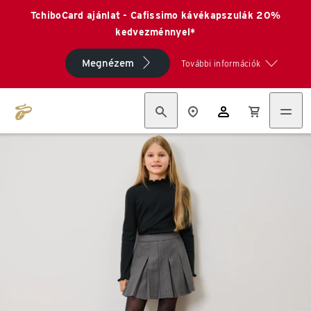
TchiboCard ajánlat - Cafissimo kávékapszulák 20%
kedvezménnyel*
Megnézem
További információk