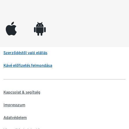
appleinc
android
Szerződéstől való elállás
Kávé előfizetés felmondása
Kapcsolat & segítség
Impresszum
Adatvédelem