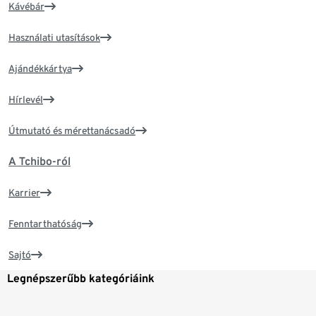
Kávébár
Használati utasítások
Ajándékkártya
Hírlevél
Útmutató és mérettanácsadó
A Tchibo-ról
Karrier
Fenntarthatóság
Sajtó
Legnépszerűbb kategóriáink