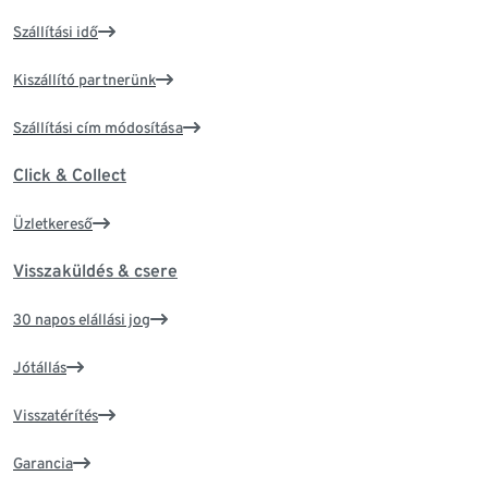
Szállítási idő
Kiszállító partnerünk
Szállítási cím módosítása
Click & Collect
Üzletkereső
Visszaküldés & csere
30 napos elállási jog
Jótállás
Visszatérítés
Garancia