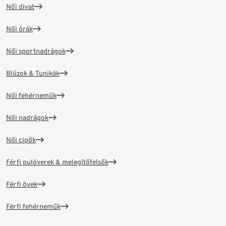
Női divat
Női órák
Női sportnadrágok
Blúzok & Tunikák
Női fehérneműk
Női nadrágok
Női cipők
Férfi pulóverek & melegítőfelsők
Férfi övek
Férfi fehérneműk