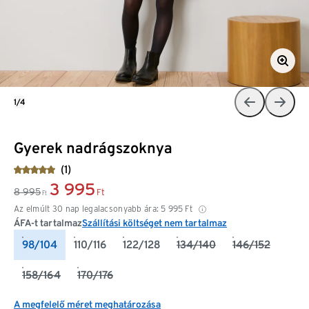
1/4
Gyerek nadrágszoknya
(1)
3 995
8 995
Ft
Ft
Az elmúlt 30 nap legalacsonyabb ára:
5 995
Ft
ÁFA-t tartalmaz
Szállítási költséget nem tartalmaz
98/104
110/116
122/128
134/140
146/152
158/164
170/176
A megfelelő méret meghatározása