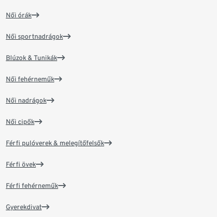
Női órák
Női sportnadrágok
Blúzok & Tunikák
Női fehérneműk
Női nadrágok
Női cipők
Férfi pulóverek & melegítőfelsők
Férfi övek
Férfi fehérneműk
Gyerekdivat