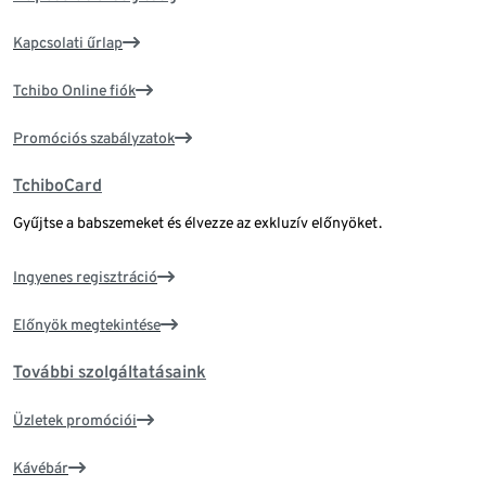
Kapcsolati űrlap
Tchibo Online fiók
Promóciós szabályzatok
TchiboCard
Gyűjtse a babszemeket és élvezze az exkluzív előnyöket.
Ingyenes regisztráció
Előnyök megtekintése
További szolgáltatásaink
Üzletek promóciói
Kávébár