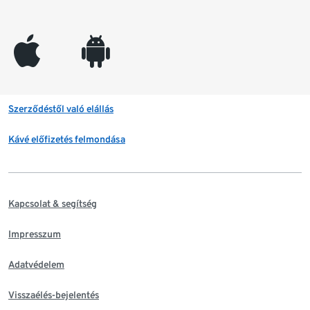
appleinc
android
Szerződéstől való elállás
Kávé előfizetés felmondása
Kapcsolat & segítség
Impresszum
Adatvédelem
Visszaélés-bejelentés