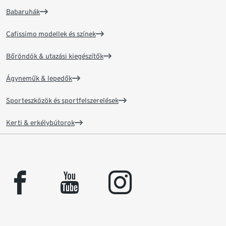
Babaruhák
Cafissimo modellek és színek
Bőröndök & utazási kiegészítők
Ágyneműk & lepedők
Sporteszközök és sportfelszerelések
Kerti & erkélybútorok
facebook
youtube
instagram