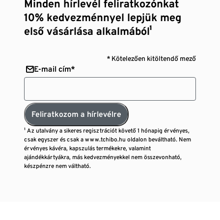
Minden hírlevél feliratkozónkat
10% kedvezménnyel lepjük meg
első vásárlása alkalmából¹
* Kötelezően kitöltendő mező
E-mail cím*
Feliratkozom a hírlevélre
¹ Az utalvány a sikeres regisztrációt követő 1 hónapig érvényes,
csak egyszer és csak a www.tchibo.hu oldalon beváltható. Nem
érvényes kávéra, kapszulás termékekre, valamint
ajándékkártyákra, más kedvezményekkel nem összevonható,
készpénzre nem váltható.