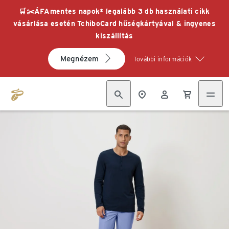
🛒✂️ÁFAmentes napok* legalább 3 db használati cikk
vásárlása esetén TchiboCard hűségkártyával & ingyenes
kiszállítás
Megnézem
További információk