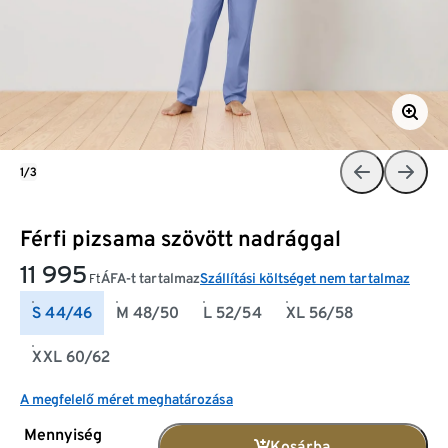
1/3
Férfi pizsama szövött nadrággal
11 995
ÁFA-t tartalmaz
Szállítási költséget nem tartalmaz
Ft
S 44/46
M 48/50
L 52/54
XL 56/58
XXL 60/62
A megfelelő méret meghatározása
Mennyiség
Kosárba