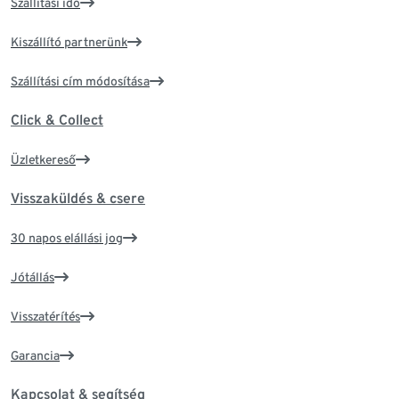
Szállítási idő
Kiszállító partnerünk
Szállítási cím módosítása
Click & Collect
Üzletkereső
Visszaküldés & csere
30 napos elállási jog
Jótállás
Visszatérítés
Garancia
Kapcsolat & segítség