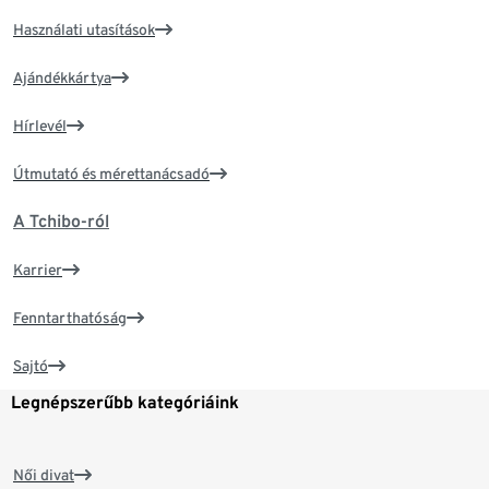
Használati utasítások
Ajándékkártya
Hírlevél
Útmutató és mérettanácsadó
A Tchibo-ról
Karrier
Fenntarthatóság
Sajtó
Legnépszerűbb kategóriáink
Női divat