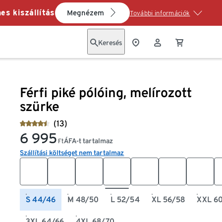
es kiszállítás
Megnézem
További információk
Keresés
Férfi piké pólóing, melírozott
szürke
(13)
6 995
ÁFA-t tartalmaz
Ft
Szállítási költséget nem tartalmaz
S 44/46
M 48/50
L 52/54
XL 56/58
XXL 6
3XL 64/66
4XL 68/70