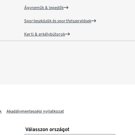
Ágyneműk & lepedők
Sporteszközök és sportfelszerelések
Kerti & erkélybútorok
k
Akadálymentességi nyilatkozat
Válasszon országot