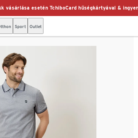
k vásárlása esetén TchiboCard hűségkártyával & ingyen
tthon
Sport
Outlet