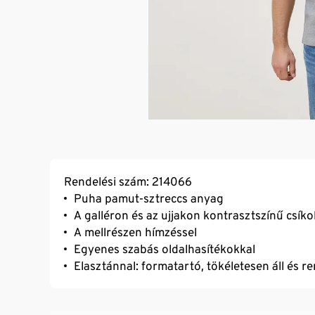
Rendelési szám: 214066
Puha pamut-sztreccs anyag
A galléron és az ujjakon kontrasztszínű csíko
A mellrészen hímzéssel
Egyenes szabás oldalhasítékokkal
Elasztánnal: formatartó, tökéletesen áll és r