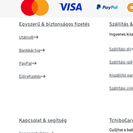
Egyszerű & biztonságos fizetés
Szállítás 
Ingyenes kisz
Utánvét
Szállítási díj
Bankkártya
Szállítási idő
PayPal
Kiszállító p
Előrefizetés
Szállítási c
Kapcsolat & segítség
TchiboCar
Gyűjtse a ba