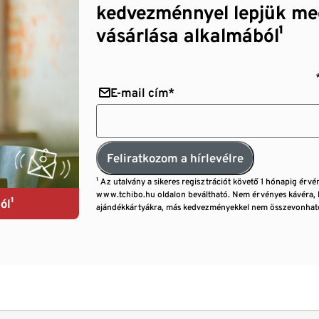
kedvezménnyel lepjük me
vásárlása alkalmából¹
E-mail cím*
Feliratkozom a hírlevélre
¹ Az utalvány a sikeres regisztrációt követő 1 hónapig érvé
www.tchibo.hu oldalon beváltható. Nem érvényes kávéra, 
ól¹
ajándékkártyákra, más kedvezményekkel nem összevonható