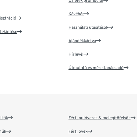
Üzletek promóciói
Kávébár
isztráció
Használati utasítások
tekintése
Ajándékkártya
Hírlevél
Útmutató és mérettanácsadó
ikák
Férfi pulóverek & melegítőfelsők
műk
Férfi övek