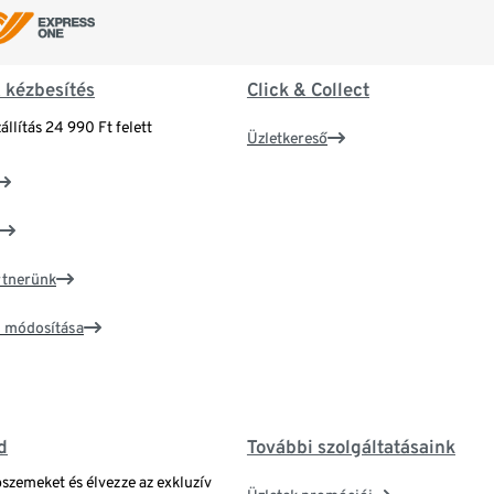
& kézbesítés
Click & Collect
állítás 24 990 Ft felett
Üzletkereső
artnerünk
ím módosítása
d
További szolgáltatásaink
bszemeket és élvezze az exkluzív