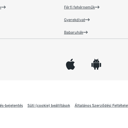
k
Férfi fehérneműk
Gyerekdivat
Babaruhák
appleinc
android
és-bejelentés
Süti (cookie) beállítások
Általános Szerződési Feltétele