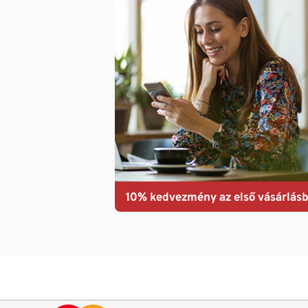
10% kedvezmény az első vásárlásb