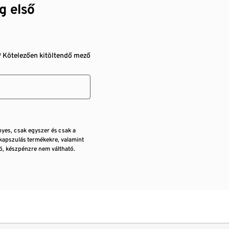
g első
* Kötelezően kitöltendő mező
nyes, csak egyszer és csak a
kapszulás termékekre, valamint
, készpénzre nem váltható.