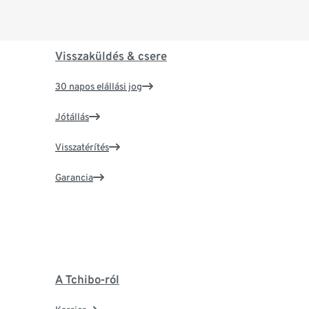
Visszaküldés & csere
30 napos elállási jog
Jótállás
Visszatérítés
Garancia
A Tchibo-ról