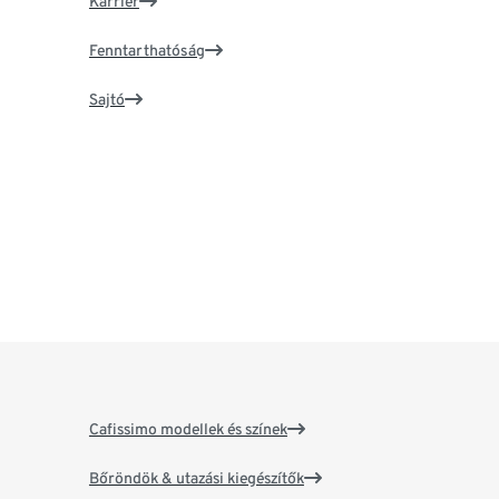
Karrier
Fenntarthatóság
Sajtó
Cafissimo modellek és színek
Bőröndök & utazási kiegészítők