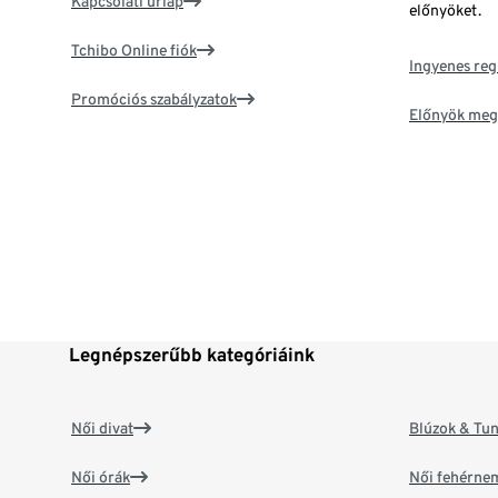
Kapcsolati űrlap
előnyöket.
Tchibo Online fiók
Ingyenes reg
Promóciós szabályzatok
Előnyök meg
Legnépszerűbb kategóriáink
Női divat
Blúzok & Tun
Női órák
Női fehérne