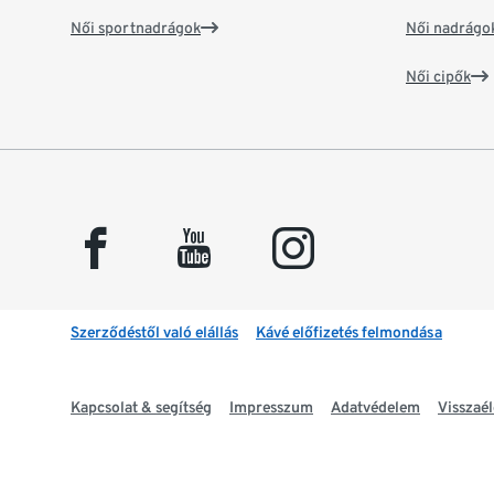
Női sportnadrágok
Női nadrágo
Női cipők
facebook
youtube
instagram
Szerződéstől való elállás
Kávé előfizetés felmondása
Kapcsolat & segítség
Impresszum
Adatvédelem
Visszaél