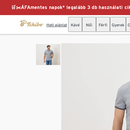
🛒✂️ÁFAmentes napok* legalább 3 db használati cik
Heti ajánlat
Kávé
Női
Férfi
Gyerek
O