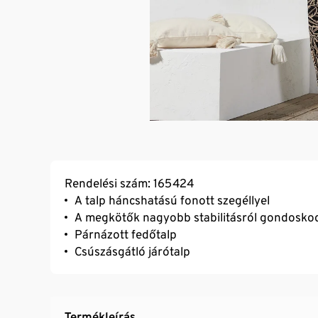
Rendelési szám: 165424
A talp háncshatású fonott szegéllyel
A megkötők nagyobb stabilitásról gondosko
Párnázott fedőtalp
Csúszásgátló járótalp
Termékleírás