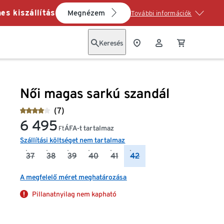
es kiszállítás
Megnézem
További információk
Keresés
Női magas sarkú szandál
(7)
6 495
ÁFA-t tartalmaz
Ft
Szállítási költséget nem tartalmaz
37
38
39
40
41
42
A megfelelő méret meghatározása
Pillanatnyilag nem kapható