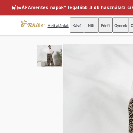
🛒✂️ÁFAmentes napok* legalább 3 db használati cik
Heti ajánlat
Kávé
Női
Férfi
Gyerek
O