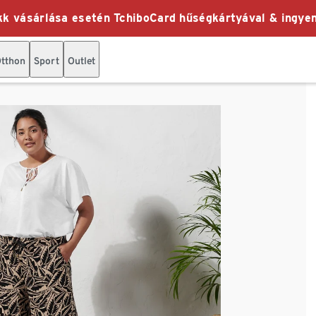
k vásárlása esetén TchiboCard hűségkártyával & ingyen
tthon
Sport
Outlet