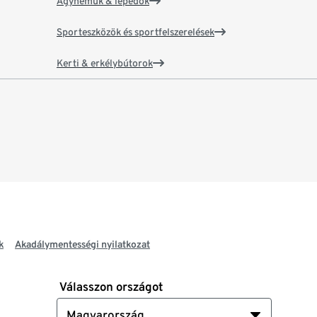
Ágyneműk & lepedők
Sporteszközök és sportfelszerelések
Kerti & erkélybútorok
k
Akadálymentességi nyilatkozat
Válasszon országot
Magyarország