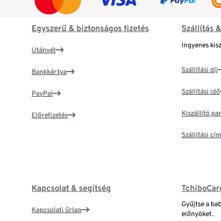
Egyszerű & biztonságos fizetés
Szállítás 
Ingyenes kisz
Utánvét
Szállítási díj
Bankkártya
Szállítási idő
PayPal
Kiszállító p
Előrefizetés
Szállítási c
Kapcsolat & segítség
TchiboCar
Gyűjtse a ba
Kapcsolati űrlap
előnyöket.