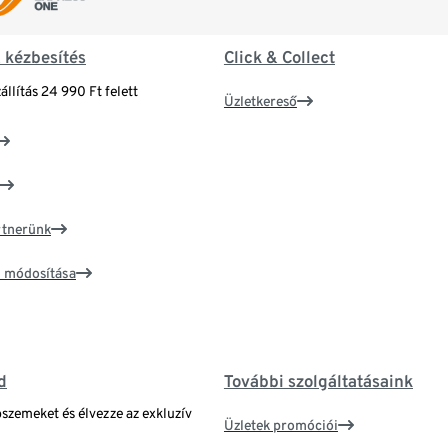
& kézbesítés
Click & Collect
állítás 24 990 Ft felett
Üzletkereső
artnerünk
ím módosítása
d
További szolgáltatásaink
bszemeket és élvezze az exkluzív
Üzletek promóciói