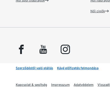
Női sportnadrágok
Női nadrágo
Női cipők
facebook
youtube
instagram
Szerződéstől való elállás
Kávé előfizetés felmondása
Kapcsolat & segítség
Impresszum
Adatvédelem
Visszaél