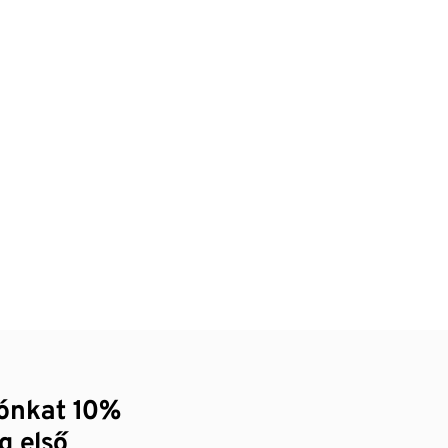
zónkat 10%
g első