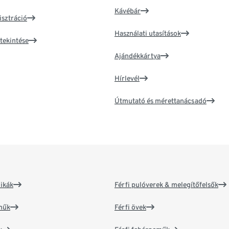
Kávébár
isztráció
Használati utasítások
tekintése
Ajándékkártya
Hírlevél
Útmutató és mérettanácsadó
ikák
Férfi pulóverek & melegítőfelsők
műk
Férfi övek