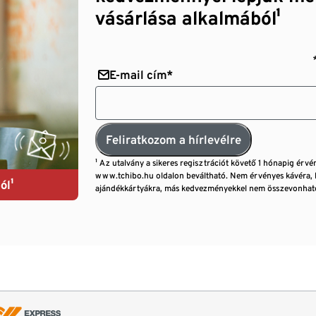
vásárlása alkalmából¹
E-mail cím*
Feliratkozom a hírlevélre
¹ Az utalvány a sikeres regisztrációt követő 1 hónapig érvé
www.tchibo.hu oldalon beváltható. Nem érvényes kávéra, 
ól¹
ajándékkártyákra, más kedvezményekkel nem összevonható