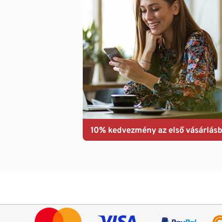
10% kedvezmény az első vásárlásb