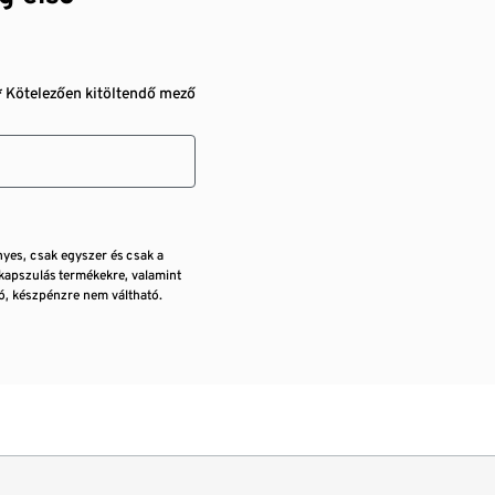
* Kötelezően kitöltendő mező
nyes, csak egyszer és csak a
kapszulás termékekre, valamint
, készpénzre nem váltható.