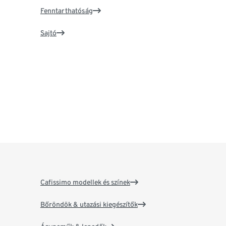
Fenntarthatóság
Sajtó
Cafissimo modellek és színek
Bőröndök & utazási kiegészítők