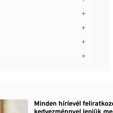
Minden hírlevél feliratko
kedvezménnyel lepjük me