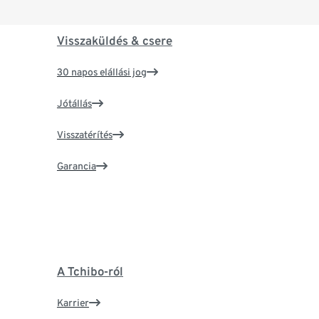
Visszaküldés & csere
30 napos elállási jog
Jótállás
Visszatérítés
Garancia
A Tchibo-ról
Karrier