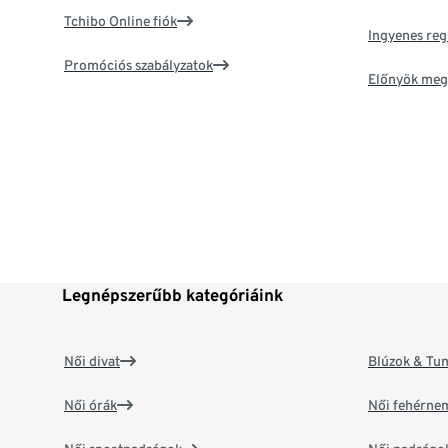
Tchibo Online fiók
Ingyenes reg
Promóciós szabályzatok
Előnyök meg
Legnépszerűbb kategóriáink
Női divat
Blúzok & Tun
Női órák
Női fehérne