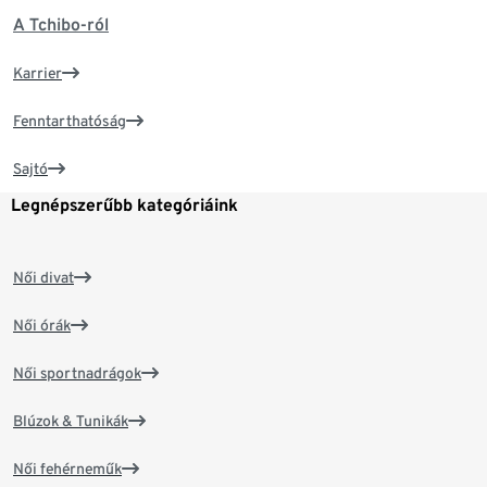
A Tchibo-ról
Karrier
Fenntarthatóság
Sajtó
Legnépszerűbb kategóriáink
Női divat
Női órák
Női sportnadrágok
Blúzok & Tunikák
Női fehérneműk