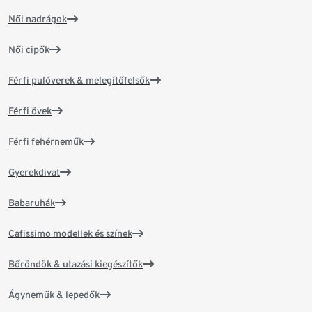
Női nadrágok
Női cipők
Férfi pulóverek & melegítőfelsők
Férfi övek
Férfi fehérneműk
Gyerekdivat
Babaruhák
Cafissimo modellek és színek
Bőröndök & utazási kiegészítők
Ágyneműk & lepedők