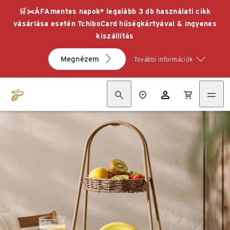
🛒✂️ÁFAmentes napok* legalább 3 db használati cikk
vásárlása esetén TchiboCard hűségkártyával & ingyenes
kiszállítás
Megnézem
További információk