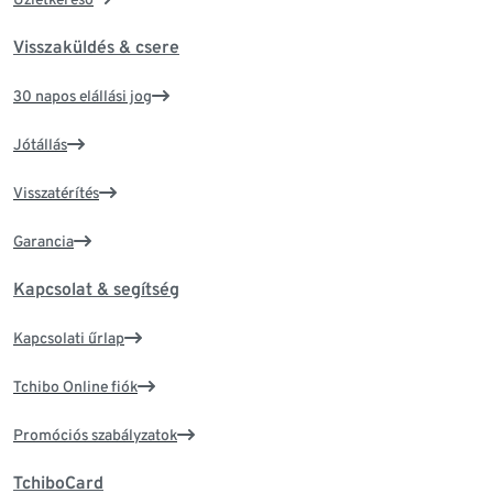
Visszaküldés & csere
30 napos elállási jog
Jótállás
Visszatérítés
Garancia
Kapcsolat & segítség
Kapcsolati űrlap
Tchibo Online fiók
Promóciós szabályzatok
TchiboCard