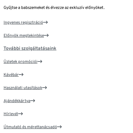
Gyűjtse a babszemeket és élvezze az exkluzív előnyöket.
Ingyenes regisztráció
Előnyök megtekintése
További szolgáltatásaink
Üzletek promóciói
Kávébár
Használati utasítások
Ajándékkártya
Hírlevél
Útmutató és mérettanácsadó