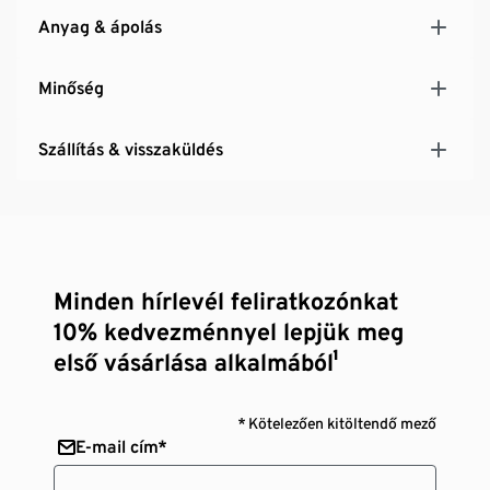
Anyag & ápolás
Minőség
Szállítás & visszaküldés
Minden hírlevél feliratkozónkat
10% kedvezménnyel lepjük meg
első vásárlása alkalmából¹
* Kötelezően kitöltendő mező
E-mail cím*