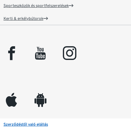
Sporteszközök és sportfelszerelések
Kerti & erkélybútorok
facebook
youtube
instagram
appleinc
android
Szerződéstől való elállás