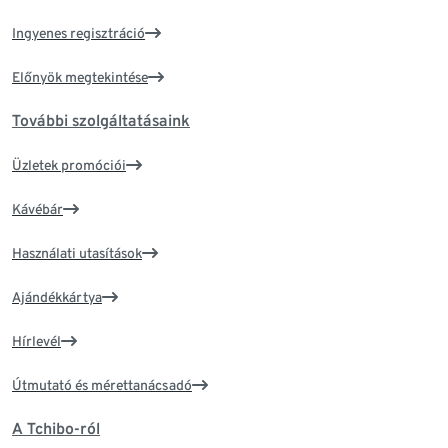
Ingyenes regisztráció
Előnyök megtekintése
További szolgáltatásaink
Üzletek promóciói
Kávébár
Használati utasítások
Ajándékkártya
Hírlevél
Útmutató és mérettanácsadó
A Tchibo-ról