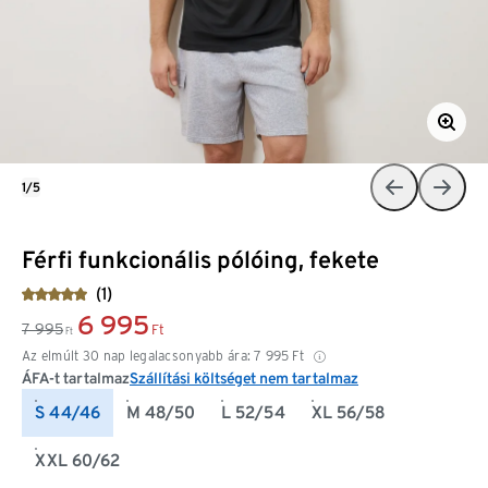
1/5
Férfi funkcionális pólóing, fekete
(1)
6 995
7 995
Ft
Ft
Az elmúlt 30 nap legalacsonyabb ára:
7 995
Ft
ÁFA-t tartalmaz
Szállítási költséget nem tartalmaz
S 44/46
M 48/50
L 52/54
XL 56/58
XXL 60/62