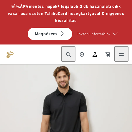
🛒✂️ÁFAmentes napok* legalább 3 db használati cikk
vásárlása esetén TchiboCard hűségkártyával & ingyenes
kiszállítás
Megnézem
További információk