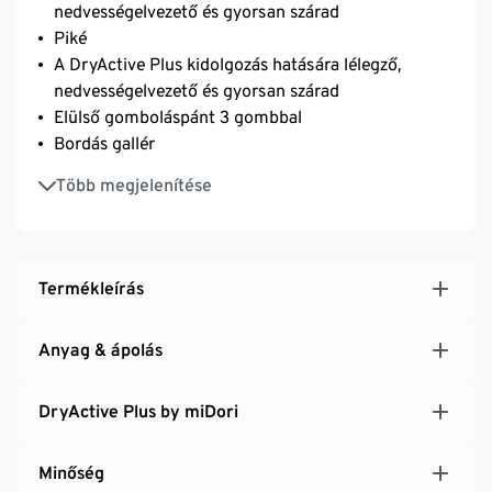
nedvességelvezető és gyorsan szárad
Piké
A DryActive Plus kidolgozás hatására lélegző,
nedvességelvezető és gyorsan szárad
Elülső gomboláspánt 3 gombbal
Bordás gallér
Puha, rugalmas anyag Creora® szálakkal – az
Több megjelenítése
optimális mozgásszabadsághoz
Termékleírás
Anyag & ápolás
DryActive Plus by miDori
Minőség