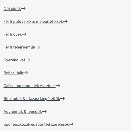
Női cipők
Férfi pulóverek & melegítőfelsők
Férfi övek
Férfi fehérneműk
Gyerekdivat
Babaruhák
Cafissimo modellek és színek
Bőröndök & utazási kiegészítők
Ágyneműk & lepedők
Sporteszközök és sportfelszerelések