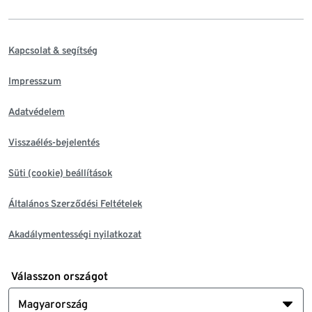
Kapcsolat & segítség
Impresszum
Adatvédelem
Visszaélés-bejelentés
Süti (cookie) beállítások
Általános Szerződési Feltételek
Akadálymentességi nyilatkozat
Válasszon országot
Magyarország