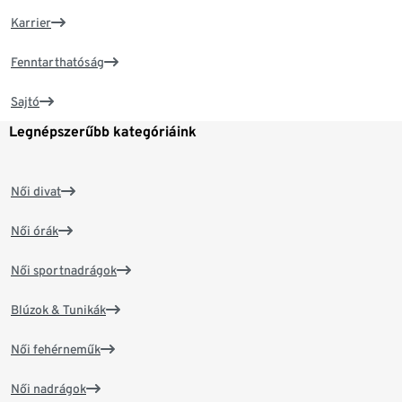
Karrier
Fenntarthatóság
Sajtó
Legnépszerűbb kategóriáink
Női divat
Női órák
Női sportnadrágok
Blúzok & Tunikák
Női fehérneműk
Női nadrágok