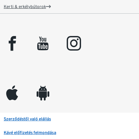
Kerti & erkélybútorok
facebook
youtube
instagram
appleinc
android
Szerződéstől való elállás
Kávé előfizetés felmondása