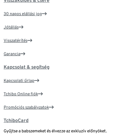
Visszaküldés & csere
30 napos elállási jog
Jótállás
Visszatérítés
Garancia
Kapcsolat & segítség
Kapcsolati űrlap
Tchibo Online fiók
Promóciós szabályzatok
TchiboCard
Gyűjtse a babszemeket és élvezze az exkluzív előnyöket.