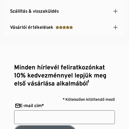
Szállítás & visszaküldés
Vásárlói értékelések
Minden hírlevél feliratkozónkat
10% kedvezménnyel lepjük meg
első vásárlása alkalmából¹
* Kötelezően kitöltendő mező
E-mail cím*