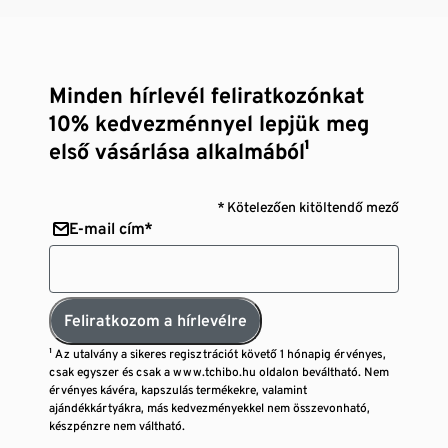
Minden hírlevél feliratkozónkat
10% kedvezménnyel lepjük meg
első vásárlása alkalmából¹
* Kötelezően kitöltendő mező
E-mail cím*
Feliratkozom a hírlevélre
¹ Az utalvány a sikeres regisztrációt követő 1 hónapig érvényes,
csak egyszer és csak a www.tchibo.hu oldalon beváltható. Nem
érvényes kávéra, kapszulás termékekre, valamint
ajándékkártyákra, más kedvezményekkel nem összevonható,
készpénzre nem váltható.