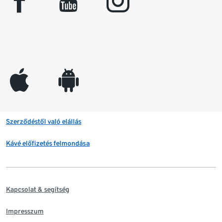
facebook
youtube
instagram
appleinc
android
Szerződéstől való elállás
Kávé előfizetés felmondása
Kapcsolat & segítség
Impresszum