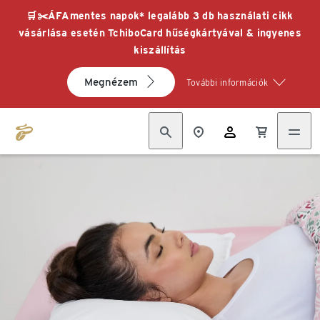
🛒✂️ÁFAmentes napok* legalább 3 db használati cikk
vásárlása esetén TchiboCard hűségkártyával & ingyenes
kiszállítás
Megnézem
További információk