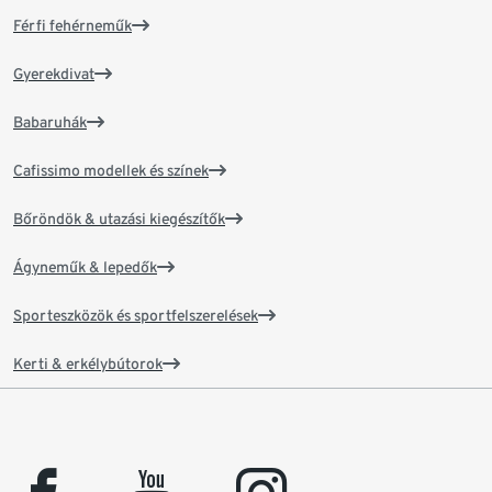
Férfi fehérneműk
Gyerekdivat
Babaruhák
Cafissimo modellek és színek
Bőröndök & utazási kiegészítők
Ágyneműk & lepedők
Sporteszközök és sportfelszerelések
Kerti & erkélybútorok