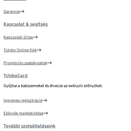
Garancia
Kapcsolat & segítség
Kapcsolati űrlap
Tchibo Online fiók
Promóciós szabályzatok
TchiboCard
Gyűjtse a babszemeket és élvezze az exkluzív előnyöket.
Ingyenes regisztráció
Előnyök megtekintése
További szolgáltatásaink