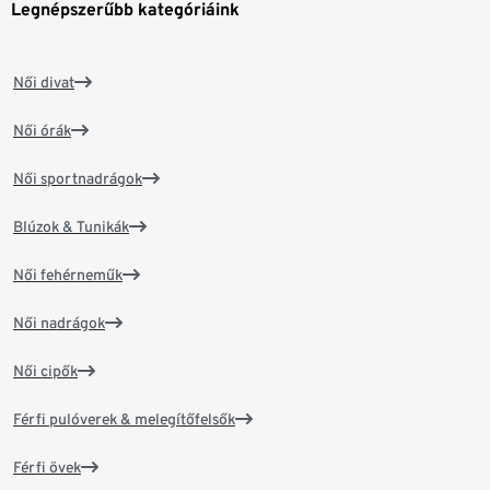
Legnépszerűbb kategóriáink
Női divat
Női órák
Női sportnadrágok
Blúzok & Tunikák
Női fehérneműk
Női nadrágok
Női cipők
Férfi pulóverek & melegítőfelsők
Férfi övek