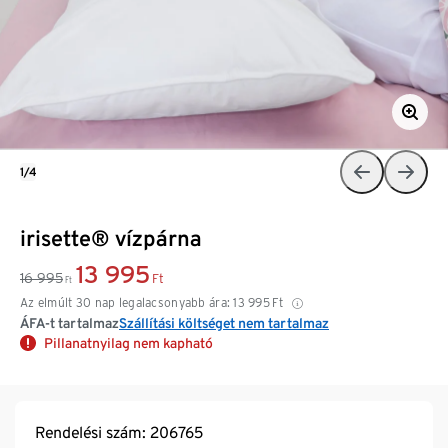
1/4
irisette® vízpárna
13 995
16 995
Ft
Ft
Az elmúlt 30 nap legalacsonyabb ára:
13 995
Ft
ÁFA-t tartalmaz
Szállítási költséget nem tartalmaz
Pillanatnyilag nem kapható
Rendelési szám: 206765