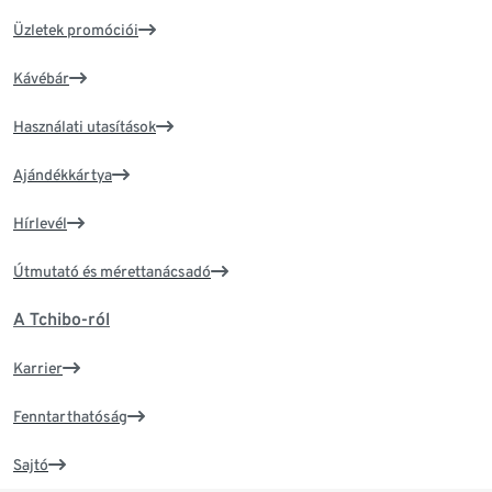
Üzletek promóciói
Kávébár
Használati utasítások
Ajándékkártya
Hírlevél
Útmutató és mérettanácsadó
A Tchibo-ról
Karrier
Fenntarthatóság
Sajtó