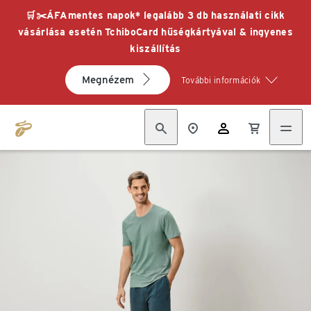
🛒✂️ÁFAmentes napok* legalább 3 db használati cikk
vásárlása esetén TchiboCard hűségkártyával & ingyenes
kiszállítás
Megnézem
További információk