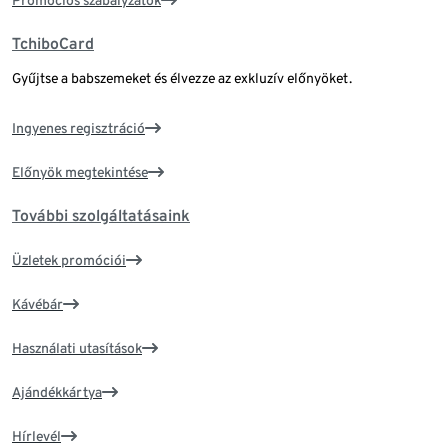
Promóciós szabályzatok
TchiboCard
Gyűjtse a babszemeket és élvezze az exkluzív előnyöket.
Ingyenes regisztráció
Előnyök megtekintése
További szolgáltatásaink
Üzletek promóciói
Kávébár
Használati utasítások
Ajándékkártya
Hírlevél