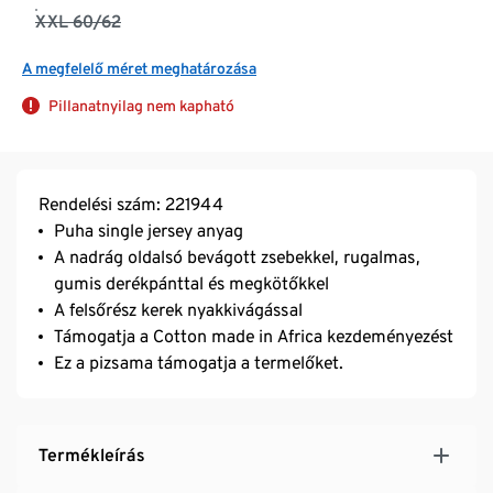
XXL 60/62
A megfelelő méret meghatározása
Pillanatnyilag nem kapható
Rendelési szám: 221944
Puha single jersey anyag
A nadrág oldalsó bevágott zsebekkel, rugalmas,
gumis derékpánttal és megkötőkkel
A felsőrész kerek nyakkivágással
Támogatja a Cotton made in Africa kezdeményezést
Ez a pizsama támogatja a termelőket.
Termékleírás