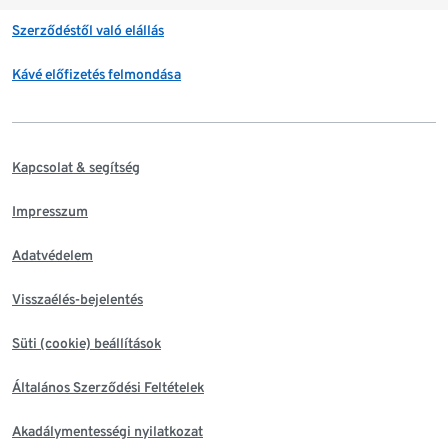
Szerződéstől való elállás
Kávé előfizetés felmondása
Kapcsolat & segítség
Impresszum
Adatvédelem
Visszaélés-bejelentés
Süti (cookie) beállítások
Általános Szerződési Feltételek
Akadálymentességi nyilatkozat