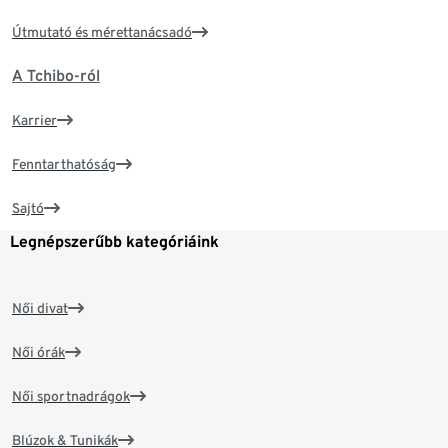
Útmutató és mérettanácsadó
A Tchibo-ról
Karrier
Fenntarthatóság
Sajtó
Legnépszerűbb kategóriáink
Női divat
Női órák
Női sportnadrágok
Blúzok & Tunikák