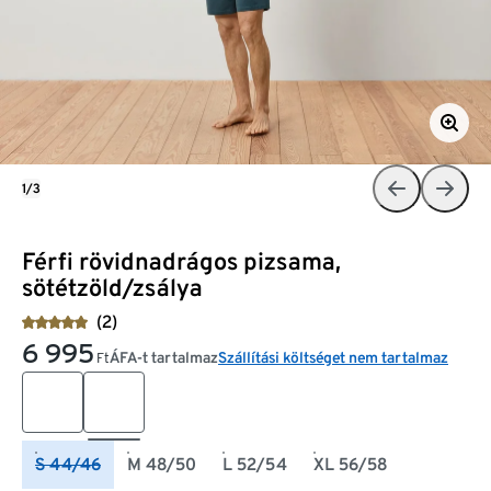
1/3
Férfi rövidnadrágos pizsama,
sötétzöld/zsálya
(2)
6 995
ÁFA-t tartalmaz
Szállítási költséget nem tartalmaz
Ft
S 44/46
M 48/50
L 52/54
XL 56/58