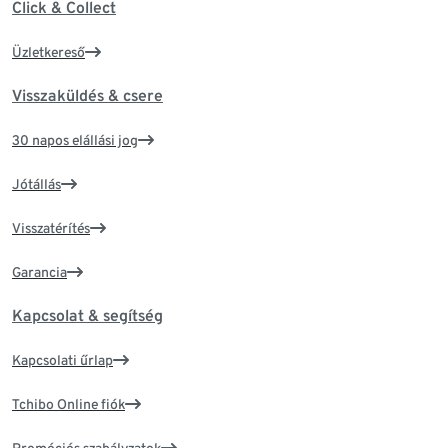
Click & Collect
Üzletkereső
Visszaküldés & csere
30 napos elállási jog
Jótállás
Visszatérítés
Garancia
Kapcsolat & segítség
Kapcsolati űrlap
Tchibo Online fiók