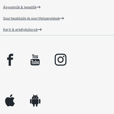
Ágyneműk & lepedők
Sporteszközök és sportfelszerelések
Kerti & erkélybútorok
facebook
youtube
instagram
appleinc
android