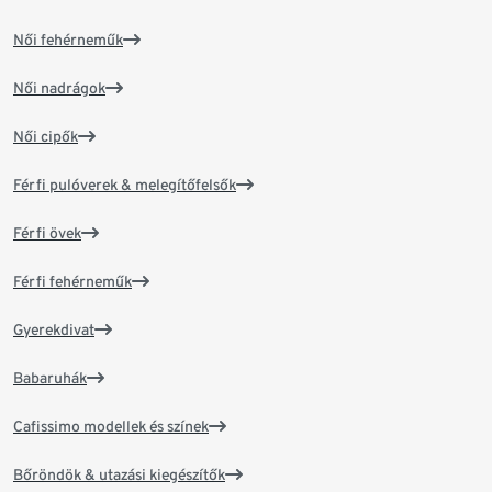
Női fehérneműk
Női nadrágok
Női cipők
Férfi pulóverek & melegítőfelsők
Férfi övek
Férfi fehérneműk
Gyerekdivat
Babaruhák
Cafissimo modellek és színek
Bőröndök & utazási kiegészítők