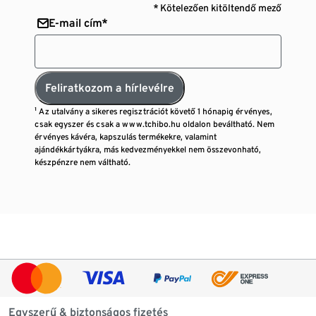
* Kötelezően kitöltendő mező
E-mail cím*
Feliratkozom a hírlevélre
¹ Az utalvány a sikeres regisztrációt követő 1 hónapig érvényes,
csak egyszer és csak a www.tchibo.hu oldalon beváltható. Nem
érvényes kávéra, kapszulás termékekre, valamint
ajándékkártyákra, más kedvezményekkel nem összevonható,
készpénzre nem váltható.
Egyszerű & biztonságos fizetés