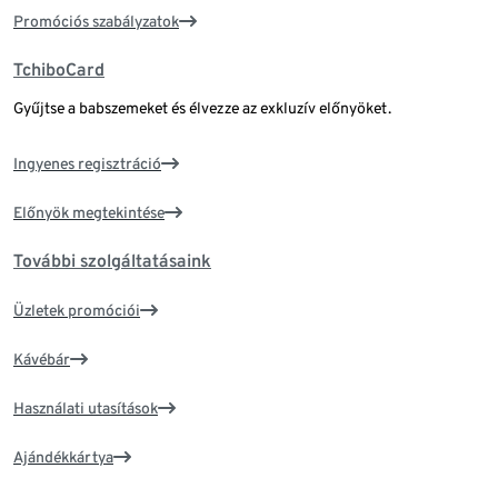
Promóciós szabályzatok
TchiboCard
Gyűjtse a babszemeket és élvezze az exkluzív előnyöket.
Ingyenes regisztráció
Előnyök megtekintése
További szolgáltatásaink
Üzletek promóciói
Kávébár
Használati utasítások
Ajándékkártya