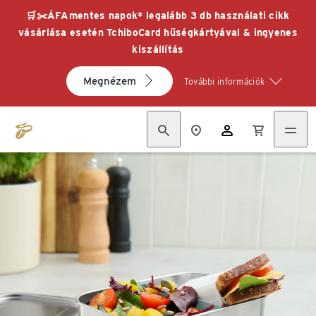
🛒✂️ÁFAmentes napok* legalább 3 db használati cikk
vásárlása esetén TchiboCard hűségkártyával & ingyenes
kiszállítás
Megnézem
További információk