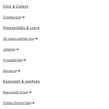
Click & Collect
Üzletkereső
Visszaküldés & csere
30 napos elállási jog
Jótállás
Visszatérítés
Garancia
Kapcsolat & segítség
Kapcsolati űrlap
Tchibo Online fiók