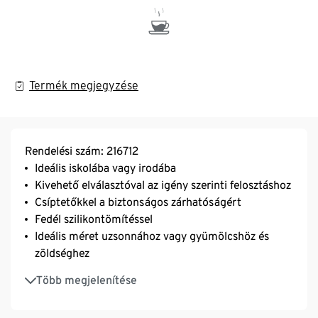
Termék megjegyzése
Rendelési szám: 216712
Ideális iskolába vagy irodába
Kivehető elválasztóval az igény szerinti felosztáshoz
Csíptetőkkel a biztonságos zárhatóságért
Fedél szilikontömítéssel
Ideális méret uzsonnához vagy gyümölcshöz és
zöldséghez
A műanyag és az alumínium alternatívája
Több megjelenítése
Erős, tartós nemesacélból
Kompakt és újrafelhasználható