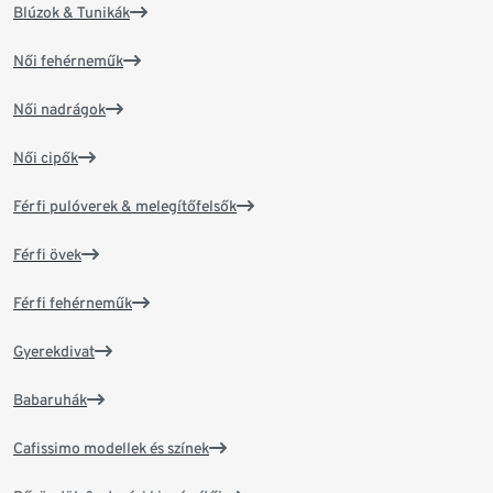
Blúzok & Tunikák
Női fehérneműk
Női nadrágok
Női cipők
Férfi pulóverek & melegítőfelsők
Férfi övek
Férfi fehérneműk
Gyerekdivat
Babaruhák
Cafissimo modellek és színek