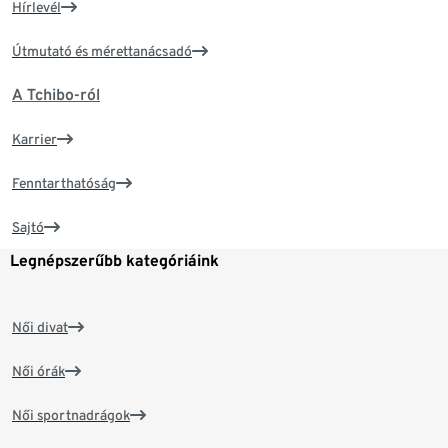
Hírlevél
Útmutató és mérettanácsadó
A Tchibo-ról
Karrier
Fenntarthatóság
Sajtó
Legnépszerűbb kategóriáink
Női divat
Női órák
Női sportnadrágok