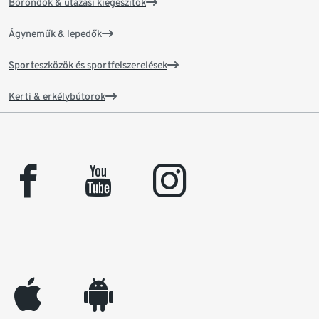
Bőröndök & utazási kiegészítők
Ágyneműk & lepedők
Sporteszközök és sportfelszerelések
Kerti & erkélybútorok
facebook
youtube
instagram
appleinc
android